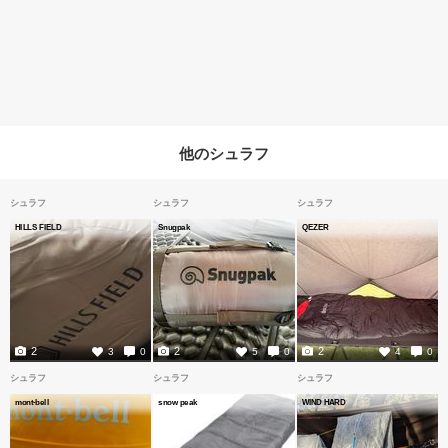
他のシュラフ
シュラフ
シュラフ
シュラフ
HILLS FIELD
Snugpak
QEZER
2
2
2
3
0
5
0
4
0
シュラフ
シュラフ
シュラフ
mont-bell
snow peak
WIND HARD