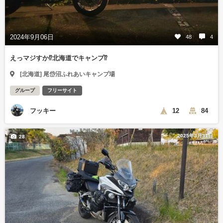
2024年9月06日
48
4
えっマジすか⁉️北海道でキャンプ⁉️
[北海道] 尾岱沼ふれあいキャンプ場
グループ
フリーサイト
フッキー
12
84
2025年3月31日
28