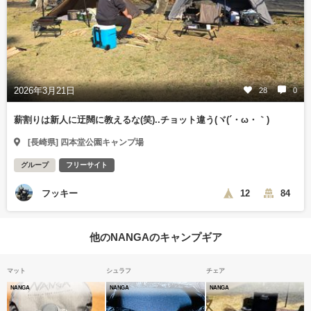
2026年3月21日
28
0
薪割りは新人に迂闊に教えるな(笑)..チョット違う(ヾ(´・ω・｀)
[長崎県] 四本堂公園キャンプ場
グループ
フリーサイト
フッキー
12
84
他のNANGAのキャンプギア
マット
シュラフ
チェア
NANGA
NANGA
NANGA