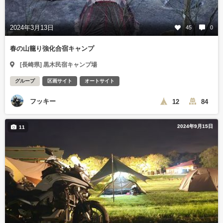
2024年3月13日
45
0
春の山籠り強化合宿キャンプ
[長崎県] 黒木民宿キャンプ場
グループ
区画サイト
オートサイト
フッキー
12
84
2024年9月15日
11