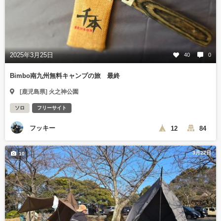
2025年3月25日
40
0
Bimbo南九州無料キャンプの旅 最終
[鹿児島県] 火之神公園
ソロ
フリーサイト
フッキー
12
84
3月22日
10