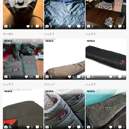
3
2
2
8
0
3
0
6
0
サンダル
シュラフ
シュラフ
NANGA
NANGA
NANGA
2
6
2
10
0
8
6
5
0
シュラフ
スリッパ
シュラフ
NANGA
NANGA
NANGA
4
1
2
5
0
7
0
7
0