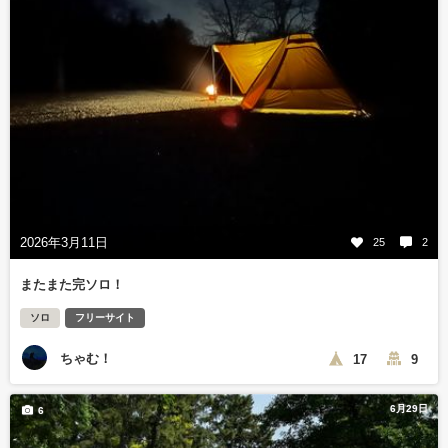
2026年3月11日
25
2
またまた完ソロ！
ソロ
フリーサイト
ちゃむ！
17
9
6月29日
6