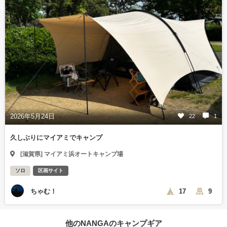
2026年5月24日
22
1
久しぶりにマイアミでキャンプ
[滋賀県] マイアミ浜オートキャンプ場
ソロ
区画サイト
ちゃむ！
17
9
他のNANGAのキャンプギア