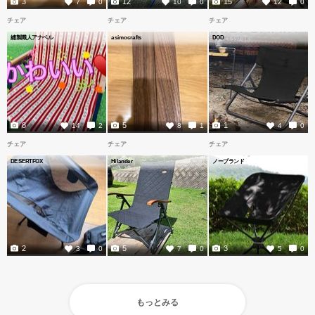
3
12
15
7
0
10
0
12
0
チェア
チェア
チェア
縫製職人アナベル
asimocrafts
DOD
8
5
1
14
2
8
1
4
0
チェア
チェア
チェア
DESERTFOX
Hilander
ノーブランド
2
5
3
3
0
7
0
5
0
もっとみる