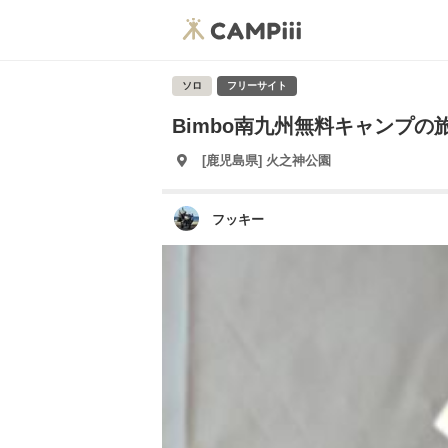
ソロ
フリーサイト
Bimbo南九州無料キャンプの
[鹿児島県] 火之神公園
フッキー