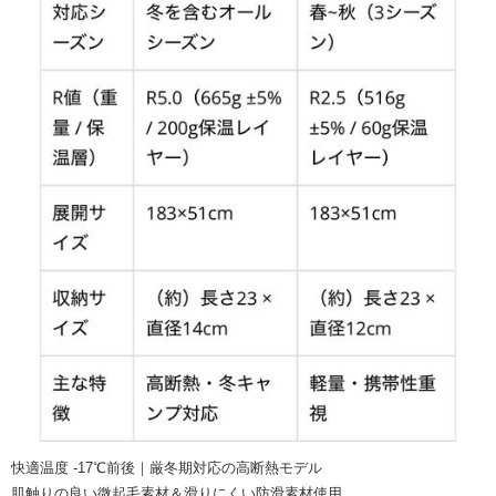
快適温度 -17℃前後｜厳冬期対応の高断熱モデル
肌触りの良い微起毛素材＆滑りにくい防滑素材使用