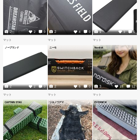
2
2
1
2
0
4
0
3
0
マット
マット
マット
ノーブランド
ニーモ
Nordisk
2
2
3
2
0
6
0
18
12
マット
マット
マット
CAPTAIN STAG
ツキノワグマ
EVERNEW