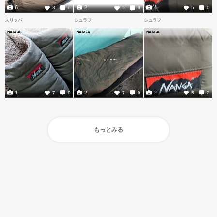
6
2
4
8
6
5
0
5
0
スリッパ
シュラフ
シュラフ
NANGA
NANGA
NANGA
1
2
2
7
0
7
0
5
2
もっとみる