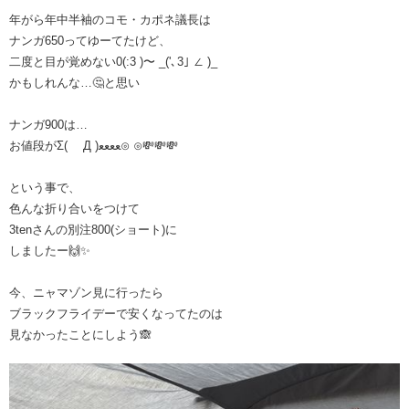
年がら年中半袖のコモ・カポネ議長は
ナンガ650ってゆーてたけど、
二度と目が覚めない0(:3 )〜 _('､3｣ ∠ )_
かもしれんな…🤔と思い
ナンガ900は…
お値段がΣ( Д )ﻌﻌﻌﻌ⊙ ⊙💸💸💸
という事で、
色んな折り合いをつけて
3tenさんの別注800(ショート)に
しましたー🙌✨️
今、ニャマゾン見に行ったら
ブラックフライデーで安くなってたのは
見なかったことにしよう🙈