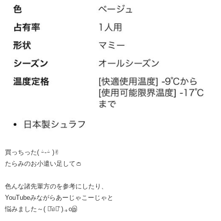
買っちった( ｰ̀֊ｰ́ )︎︎︎︎✌︎
たらみのお小遣い足して👛
色んな諸先輩方のを参考にしたり、
YouTubeみながらあーじゃこーじゃと
悩みました～( ⌯᷄௰⌯᷅ ).｡oஇ