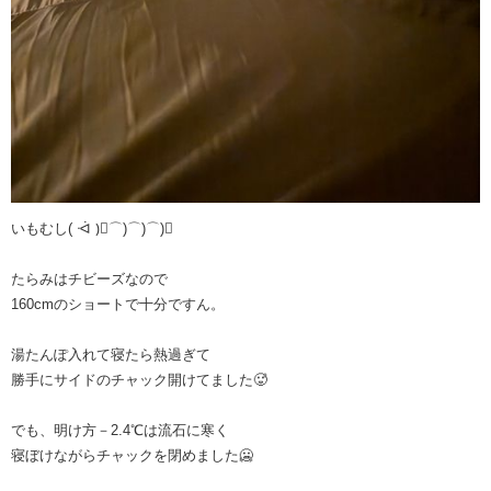
いもむし( ᐙ )⃕⌒)⌒)⌒)↝
たらみはチビーズなので
160cmのショートで十分ですん。
湯たんぽ入れて寝たら熱過ぎて
勝手にサイドのチャック開けてました🥵
でも、明け方－2.4℃は流石に寒く
寝ぼけながらチャックを閉めました🥶