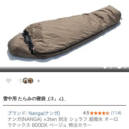
8
6
8
雪中用 たらみの寝袋_(:3」∠)_