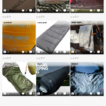
2
2
2
3
0
4
0
4
0
シュラフ
シュラフ
シュラフ
mont-bell
snow peak
WIND HARD
1
2
2
4
0
3
0
6
0
シュラフ
シュラフ
シュラフ
ノーブランド
4inch
NANGA
1
2
2
4
0
16
0
3
0