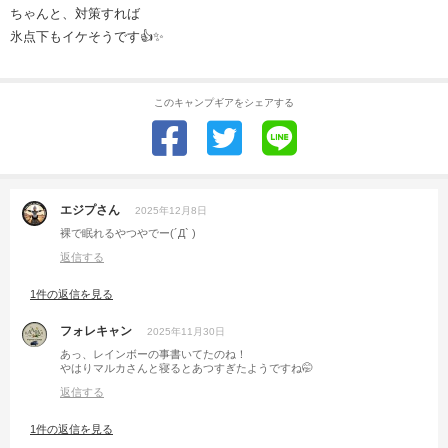
ちゃんと、対策すれば
氷点下もイケそうです👍✨️
このキャンプギアをシェアする
エジプさん
2025年12月8日
裸で眠れるやつやでー(´Д` )
返信する
1件の返信を見る
フォレキャン
2025年11月30日
あっ、レインボーの事書いてたのね！
やはりマルカさんと寝るとあつすぎたようですね🤭
返信する
1件の返信を見る