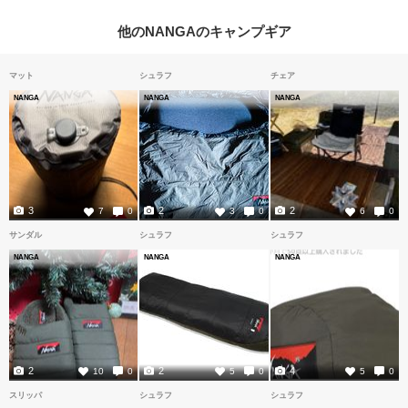
他のNANGAのキャンプギア
マット
シュラフ
チェア
NANGA
NANGA
NANGA
3
2
2
7
0
3
0
6
0
サンダル
シュラフ
シュラフ
NANGA
NANGA
NANGA
2
2
4
10
0
5
0
5
0
スリッパ
シュラフ
シュラフ