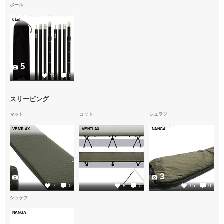
ポール
8tail
5
10
0
スリーピング
マット
コット
シュラフ
VENTLAX
VENTLAX
NANGA
2
2
3
7
0
8
0
15
0
シュラフ
NANGA