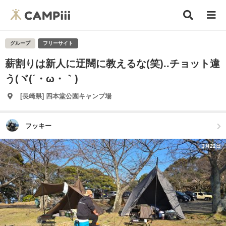
グループ
フリーサイト
薪割りは新人に迂闊に教えるな(笑)..チョット違
う(ヾ(´・ω・｀)
[長崎県] 四本堂公園キャンプ場
フッキー
3月22日