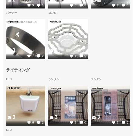
5
0
6
6
7
0
バーナー
コンロ
N-project
NEOROSS
3
4
7
0
5
0
ライティング
LED
ランタン
ランタン
CLAYMORE
montagna
montagna
3
3
3
6
2
7
0
7
0
LED