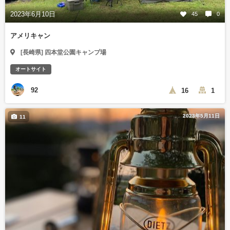
2023年6月10日
45
0
アメリキャン
[長崎県] 四本堂公園キャンプ場
オートサイト
92
16
1
2023年5月11日
11