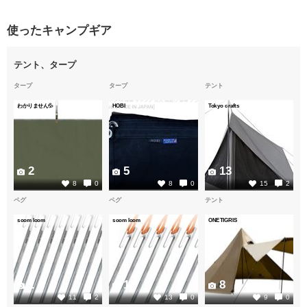
使ったキャンプギア
テント、タープ
タープ
タープ
テント
わかりません💦
HOBI
Tokyo crafts
2
5
13
8
0
8
0
15
2
ペグ
ペグ
テント
soom loom
soom loom
ONETIGRIS
1
1
8
11
2
13
0
9
0