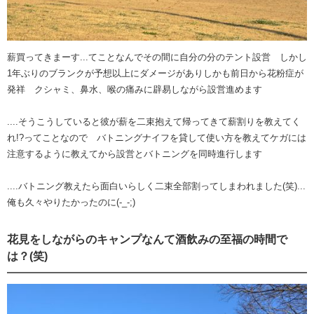
薪買ってきまーす...てことなんでその間に自分の分のテント設営 しかし
1年ぶりのブランクが予想以上にダメージがありしかも前日から花粉症が
発祥 クシャミ、鼻水、喉の痛みに辟易しながら設営進めます
....そうこうしていると彼が薪を二束抱えて帰ってきて薪割りを教えてく
れ!?ってことなので バトニングナイフを貸して使い方を教えてケガには
注意するように教えてから設営とバトニングを同時進行します
....バトニング教えたら面白いらしく二束全部割ってしまわれました(笑)...
俺も久々やりたかったのに(-_-;)
花見をしながらのキャンプなんて酒飲みの至福の時間で
は？(笑)