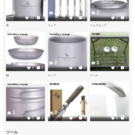
3
2
2
10
0
5
0
4
0
皿
コップ
シェラカップ
boundless voyage
boundless voyage
CHUMS
3
2
1
5
0
6
0
7
0
鍋
ナイフ
ケトル
boundless voyage
SENBON
TITAN MANIA
1
3
6
5
0
7
0
6
0
ツール