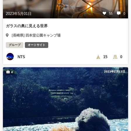
2023年5月01日
55
0
ガラスの奥に見える世界
[長崎県] 四本堂公園キャンプ場
グループ
オートサイト
NTS
15
0
2023年2月13日
4