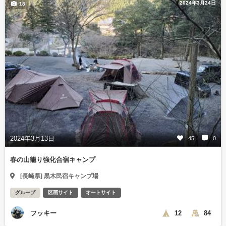
2024年3月24日
18
2024年3月13日
45
0
春の山籠り強化合宿キャンプ
[長崎県] 黒木民宿キャンプ場
グループ
区画サイト
オートサイト
フッキー
12
84