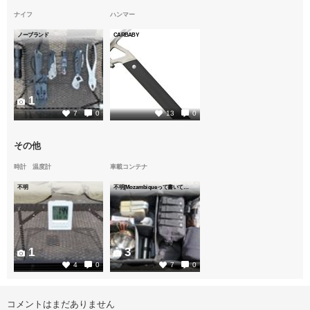
ナイフ
ハンマー
ノーブランド
CARBABY
1
2
7
0
13
0
その他
時計 温度計
車載コンテナ
不明
不明(Mozambiqueって書いてありますが...😅)
1
3
4
0
7
0
コメントはまだありません