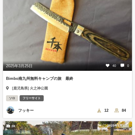
2025年3月25日
40
0
Bimbo南九州無料キャンプの旅 最終
[鹿児島県] 火之神公園
ソロ
フリーサイト
フッキー
12
84
2025年3月31日
28