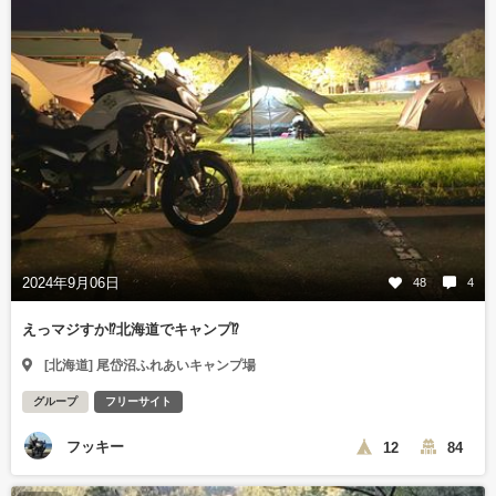
2024年9月06日
48
4
えっマジすか⁉️北海道でキャンプ⁉️
[北海道] 尾岱沼ふれあいキャンプ場
グループ
フリーサイト
フッキー
12
84