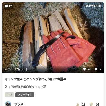
2024年1月7日
17
2023年12月30日
48
2
キャンプ納めとキャンプ初めと初日の出🆕🌄
[宮崎県] 宮崎白浜キャンプ場
ソロ
フリーサイト
フッキー
12
84