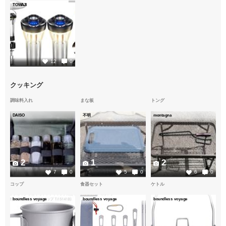
TOWAJI
3
12
0
クッキング
調味料入れ
まな板
トング
DAISO
不明
montagna
2
1
2
7
0
5
0
6
0
コップ
食器セット
ケトル
boundless voyage
boundless voyage
boundless voyage