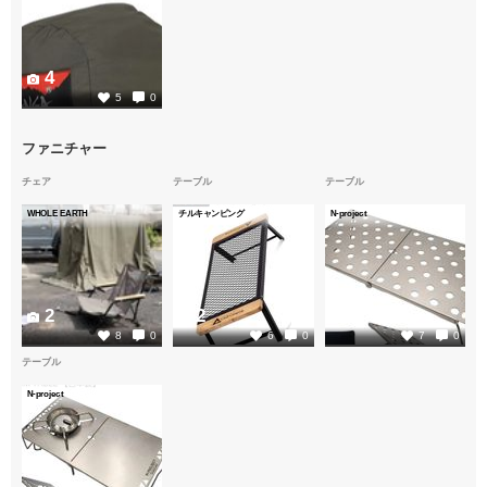
4
5
0
ファニチャー
チェア
テーブル
テーブル
WHOLE EARTH
チルキャンピング
N-project
2
2
6
8
0
6
0
7
0
テーブル
N-project