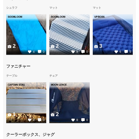
シュラフ
マット
マット
SOOMLOOM
SOOMLOOM
UPBOXN
2
2
3
4
0
8
0
6
5
ファニチャー
テーブル
チェア
CAPTAIN STAG
MOON LENCE
1
2
4
0
8
0
クーラーボックス、ジャグ