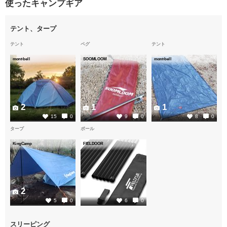
使ったキャンプギア
テント、タープ
テント
ペグ
テント
mont-bell
SOOMLOOM
mont-bell
2
1
1
15
0
9
0
8
0
タープ
ポール
KingCamp
FIELDOOR
2
1
5
0
6
0
スリーピング