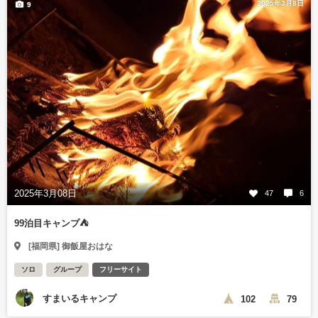
2025年3月8日
9
2025年3月08日
47
6
99泊目キャンプ⛺
[福岡県] 御飯屋おはな
ソロ
グループ
フリーサイト
すまいるキャンプ
102
79