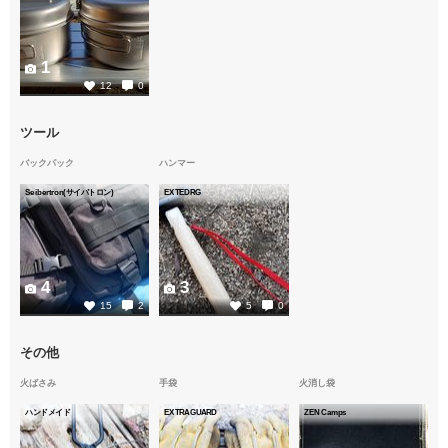
1
12
0
ツール
バックパック
ハンマー
Seibertron(サイバトロン)
EXTEDRG
4
3
15
2
5
0
その他
火ばさみ
手袋
火消し袋
ハンドメイド
EXTRAGUARD
ZEN Camps