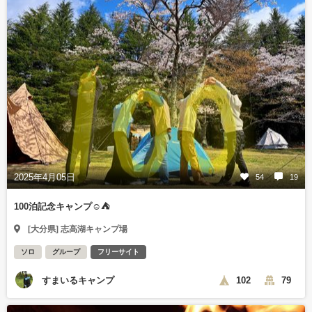
2025年4月05日
54
19
100泊記念キャンプ☺️⛺
[大分県] 志高湖キャンプ場
ソロ
グループ
フリーサイト
すまいるキャンプ
102
79