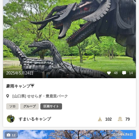
2025年5月24日
48
14
豪雨キャンプ☔
[山口県] せせらぎ・豊鹿里パーク
ソロ
グループ
区画サイト
すまいるキャンプ
102
79
2025年4月6日
12