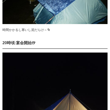
時間かかるし寒いし泥だらけ～🌀
20時頃:宴会開始🍺