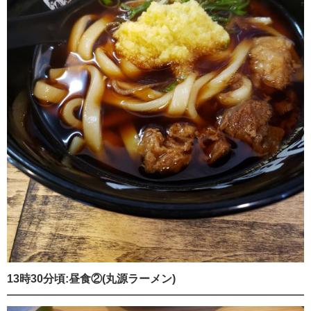
13時30分頃:昼食②(丸源ラーメン)