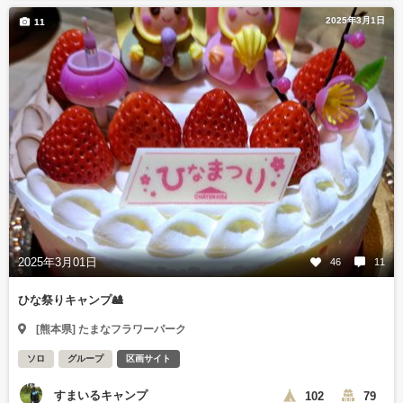
2025年3月1日
11
2025年3月01日
46
11
ひな祭りキャンプ🎎
[熊本県] たまなフラワーパーク
ソロ
グループ
区画サイト
すまいるキャンプ
102
79