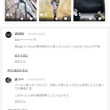
1
1
1
11
0
12
2
10
0
IZUIZU
2022年2月20日
あおーーーーい!!!
青はあつべさんの専売特許かと思っていたがこっちがモノホンか???笑
ってか、昼飯2回あるんですけど(その後デザートも)、食べ過ぎでは??? 若
続きを読む
いからいけちゃうのかな~
返信する
3件の返信を見る
あつべ
2022年2月20日
メーカー違うタープだけど、日差しが強くなってきたら設営しようと思っ
てた構成だ 笑
これやったら持ち物全部青くしたくなりそう。
返信する