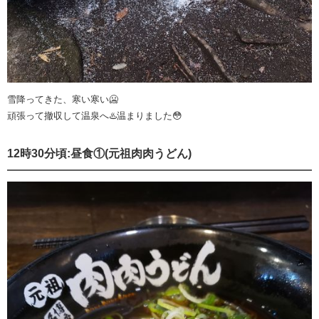
雪降ってきた、寒い寒い🥶
頑張って撤収して温泉へ♨️温まりました😳
12時30分頃:昼食①(元祖肉肉うどん)