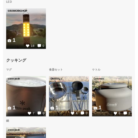
LED
5050WORKSHOP
1
18
0
クッキング
マグ
食器セット
ケトル
snow peak
DAISOなど
Coleman
1
1
1
7
0
4
0
6
2
鍋
snow peak