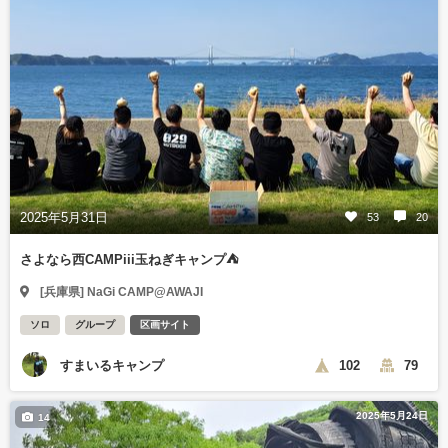
2025年5月31日
53
20
さよなら西CAMPiii玉ねぎキャンプ⛺
[兵庫県] NaGi CAMP@AWAJI
ソロ
グループ
区画サイト
すまいるキャンプ
102
79
2025年5月24日
14