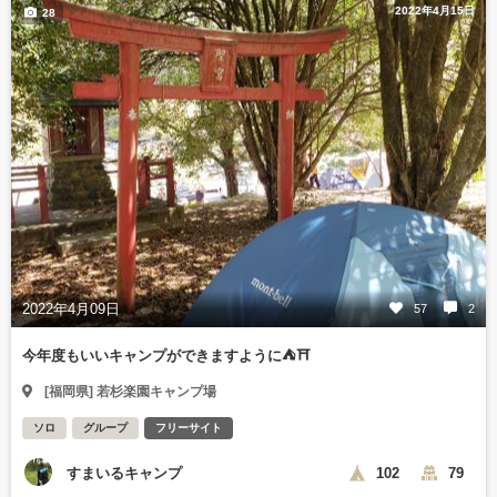
2022年4月15日
28
2022年4月09日
57
2
今年度もいいキャンプができますように⛺⛩️
[福岡県] 若杉楽園キャンプ場
ソロ
グループ
フリーサイト
すまいるキャンプ
102
79