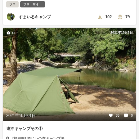
ソロ
フリーサイト
すまいるキャンプ
102
79
2021年10月3日
13
2021年10月01日
35
0
連泊キャンプその①
[福岡県] 源じいの森キャンプ場