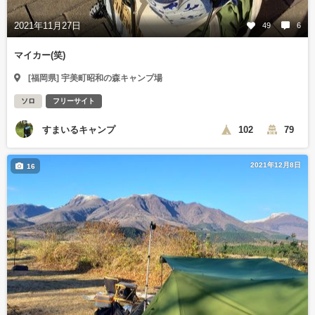
2021年11月27日
49
6
マイカー(笑)
[福岡県] 宇美町昭和の森キャンプ場
ソロ
フリーサイト
すまいるキャンプ
102
79
2021年12月8日
16