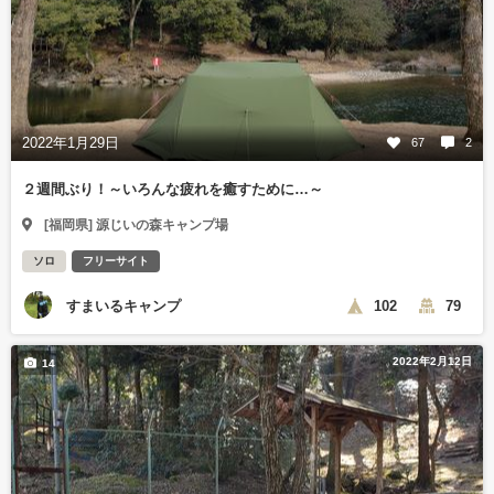
2022年1月29日
67
2
２週間ぶり！～いろんな疲れを癒すために…～
[福岡県] 源じいの森キャンプ場
ソロ
フリーサイト
すまいるキャンプ
102
79
2022年2月12日
14