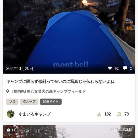
2022年3月20日
62
2
キャンプに限らず傾斜って辛いのに写真じゃ伝わらないよね
[福岡県] 奥八女焚火の森キャンプフィールド
ソロ
グループ
区画サイト
すまいるキャンプ
102
79
2022年3月28日
17