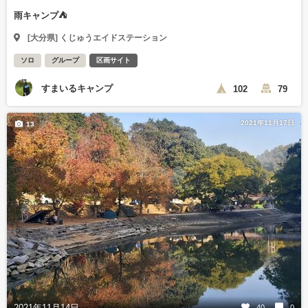
雨キャンプ⛺
[大分県] くじゅうエイドステーション
ソロ
グループ
区画サイト
すまいるキャンプ
102
79
2021年11月17日
13
2021年11月14日
40
0