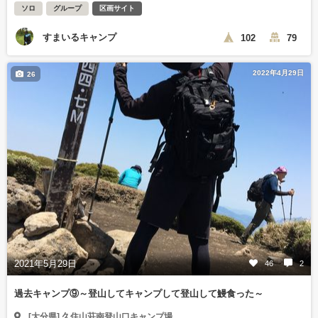
ソロ
グループ
区画サイト
すまいるキャンプ
102
79
2022年4月29日
26
2021年5月29日
46
2
過去キャンプ⑨～登山してキャンプして登山して鰻食った～
[大分県] 久住山荘南登山口キャンプ場