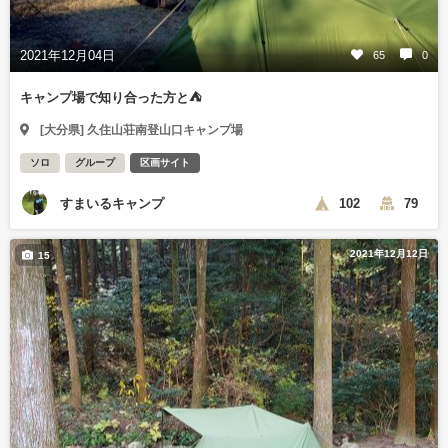
2021年12月04日
65
0
キャンプ場で知り合った方と⛺
[大分県] 久住山荘南登山口キャンプ場
ソロ
グループ
区画サイト
すまいるキャンプ
102
79
2021年12月12日
15