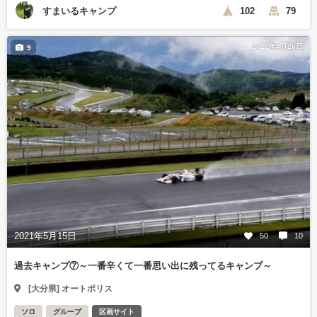
すまいるキャンプ
102
79
2022年4月26日
9
2021年5月15日
50
10
過去キャンプ⑦～一番辛くて一番思い出に残ってるキャンプ～
[大分県] オートポリス
ソロ
グループ
区画サイト