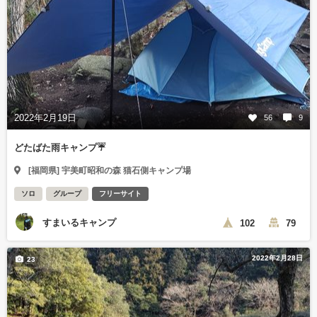
2022年2月19日
56
9
どたばた雨キャンプ☔
[福岡県] 宇美町昭和の森 猫石側キャンプ場
ソロ
グループ
フリーサイト
すまいるキャンプ
102
79
2022年2月28日
23