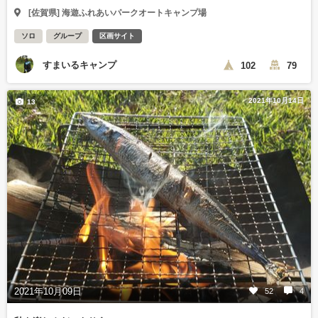
[佐賀県] 海遊ふれあいパークオートキャンプ場
ソロ
グループ
区画サイト
すまいるキャンプ
102
79
2021年10月14日
13
2021年10月09日
52
4