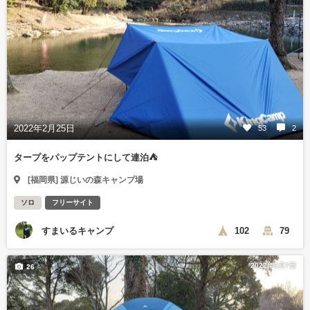
2022年2月25日
53
2
タープをパップテントにして連泊⛺
[福岡県] 源じいの森キャンプ場
ソロ
フリーサイト
すまいるキャンプ
102
79
2022年3月7日
26