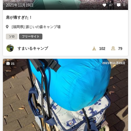
2021年11月19日
47
0
肩が痛すぎた！
[福岡県] 源じいの森キャンプ場
ソロ
フリーサイト
すまいるキャンプ
102
79
2021年11月28日
21