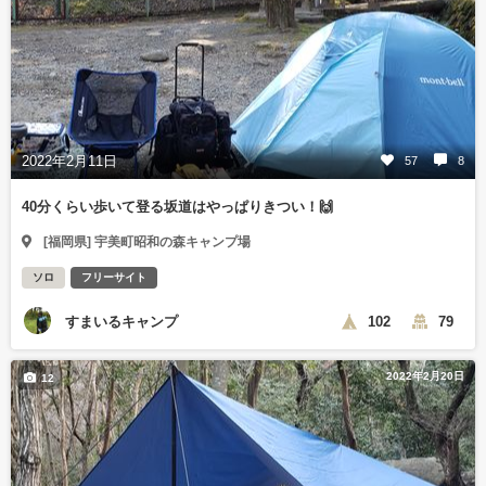
2022年2月11日
57
8
40分くらい歩いて登る坂道はやっぱりきつい！🙌
[福岡県] 宇美町昭和の森キャンプ場
ソロ
フリーサイト
すまいるキャンプ
102
79
2022年2月20日
12