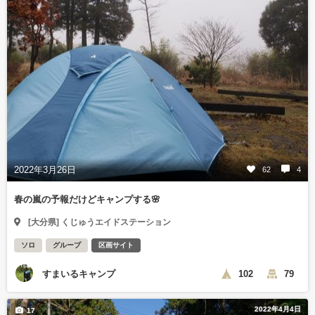
2022年3月26日
62
4
春の嵐の予報だけどキャンプする🌸
[大分県] くじゅうエイドステーション
ソロ
グループ
区画サイト
すまいるキャンプ
102
79
2022年4月4日
17