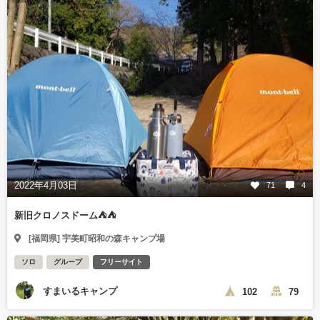
2022年4月03日
71
4
新旧クロノスドーム⛺⛺
[福岡県] 宇美町昭和の森キャンプ場
ソロ
グループ
フリーサイト
すまいるキャンプ
102
79