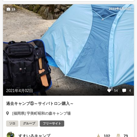
2022年4月19日
19
2021年4月02日
54
4
過去キャンプ⑤～サイバトロン購入～
[福岡県] 宇美町昭和の森キャンプ場
ソロ
グループ
フリーサイト
すまいるキャンプ
102
79