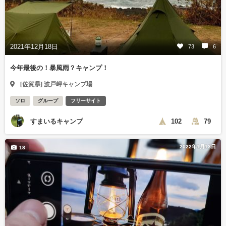
2021年12月18日
73
6
今年最後の！暴風雨？キャンプ！
[佐賀県] 波戸岬キャンプ場
ソロ
グループ
フリーサイト
すまいるキャンプ
102
79
2022年1月13日
18