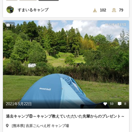
すまいるキャンプ
102
79
2022年4月27日
7
2021年5月22日
59
8
過去キャンプ⑧～キャンプ教えていただいた先輩からのプレゼント～
[熊本県] 吉原ごんべえ村 キャンプ場