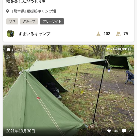
秋を楽しんだつもり🍁
[熊本県] 服掛松キャンプ場
ソロ
グループ
フリーサイト
すまいるキャンプ
102
79
2021年10月31日
8
2021年10月30日
44
2