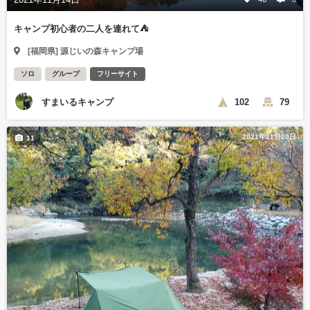
キャンプ初心者の二人を連れて⛺
[福岡県] 源じいの森キャンプ場
ソロ
グループ
フリーサイト
すまいるキャンプ
102
79
2021年11月20日
11