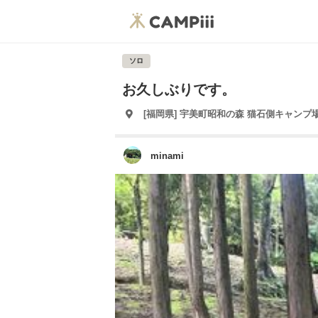
ソロ
お久しぶりです。
[福岡県] 宇美町昭和の森 猫石側キャンプ
minami