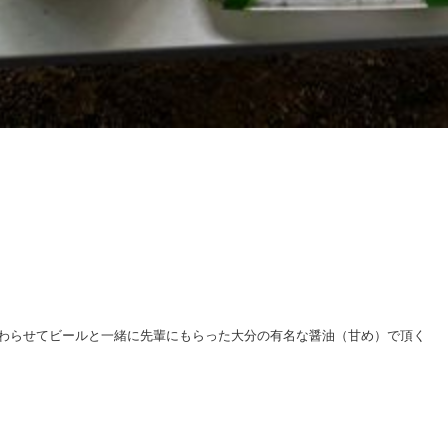
わらせてビールと一緒に先輩にもらった大分の有名な醤油（甘め）で頂く