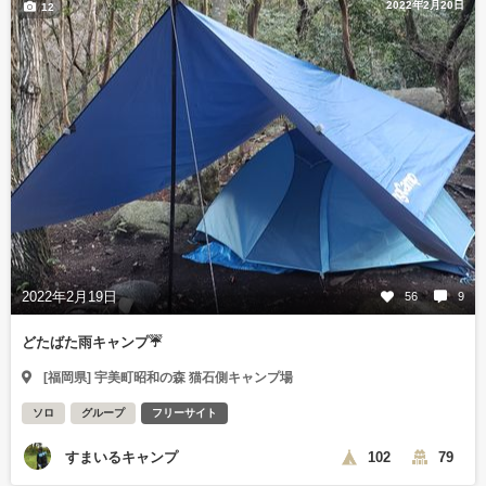
2022年2月20日
12
2022年2月19日
56
9
どたばた雨キャンプ☔
[福岡県] 宇美町昭和の森 猫石側キャンプ場
ソロ
グループ
フリーサイト
すまいるキャンプ
102
79