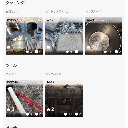
クッキング
食器セット
ホットサンドメーカー
シェラカップ
DAISOなど
ニトリ
WILD-1
1
1
2
4
0
9
2
18
2
ツール
ハンマー
バックパック
EXTEDRG
TANAX
3
2
5
0
13
0
その他