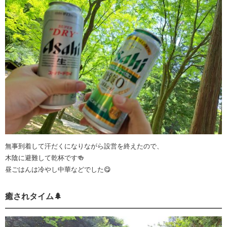
無事到着して汗だくになりながら設営を終えたので、
木陰に避難して乾杯です🍻
昼ごはんは冷やし中華などでした😋
癒されタイム🌲