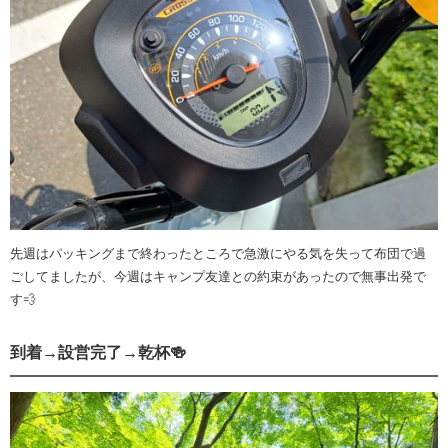
先週はパッキングまで終わったところで急激にやる気を失って布団で過
ごしてましたが、今週はキャンプ友達との約束があったので無事出発で
す💨
到着→設営完了→乾杯🍻