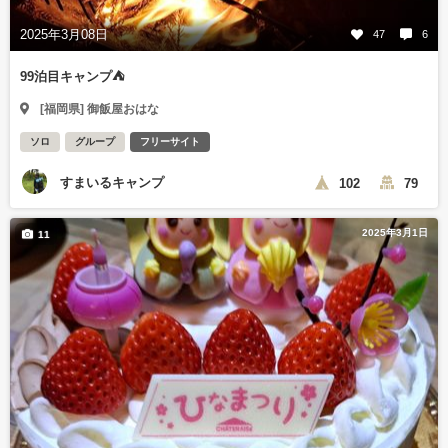
2025年3月08日
47
6
99泊目キャンプ⛺
[福岡県] 御飯屋おはな
ソロ
グループ
フリーサイト
すまいるキャンプ
102
79
2025年3月1日
11