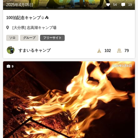
2025年4月05日
54
19
100泊記念キャンプ☺️⛺
[大分県] 志高湖キャンプ場
ソロ
グループ
フリーサイト
すまいるキャンプ
102
79
2025年3月8日
9