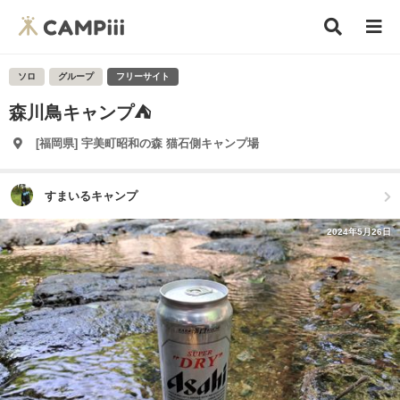
ソロ
グループ
フリーサイト
森川鳥キャンプ⛺
[福岡県] 宇美町昭和の森 猫石側キャンプ場
すまいるキャンプ
2024年5月26日