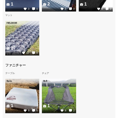
1
2
1
3
0
8
0
6
0
マット
FIELDOOR
1
17
0
ファニチャー
テーブル
チェア
Seria
ALB
1
1
9
0
9
2