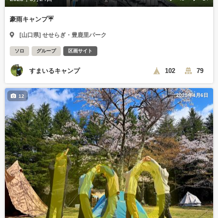
豪雨キャンプ☔
[山口県] せせらぎ・豊鹿里パーク
ソロ
グループ
区画サイト
すまいるキャンプ
102
79
2025年4月6日
12