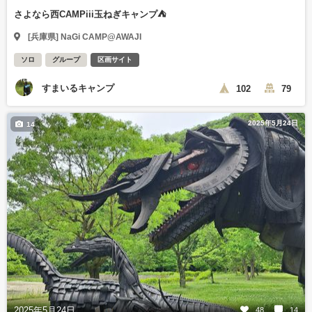
さよなら西CAMPiii玉ねぎキャンプ⛺
[兵庫県] NaGi CAMP@AWAJI
ソロ
グループ
区画サイト
すまいるキャンプ
102
79
2025年5月24日
14
2025年5月24日
48
14