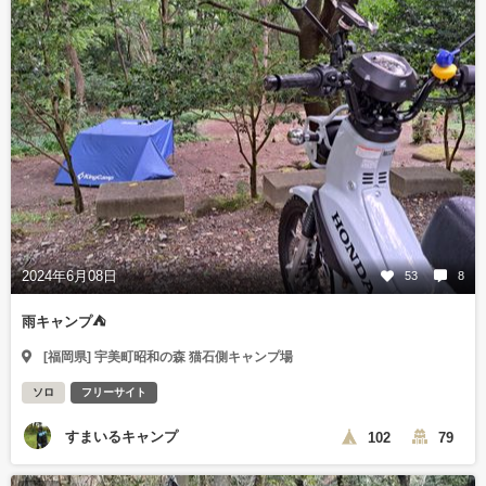
2024年6月08日
53
8
雨キャンプ⛺
[福岡県] 宇美町昭和の森 猫石側キャンプ場
ソロ
フリーサイト
すまいるキャンプ
102
79