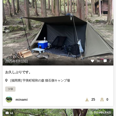
2025年8月13日
36
2
お久しぶりです。
[福岡県] 宇美町昭和の森 猫石側キャンプ場
ソロ
minami
25
0
2024年6月9日
14