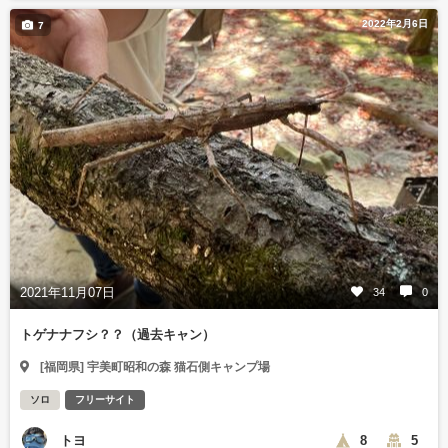
2022年2月6日
7
2021年11月07日
34
0
トゲナナフシ？？（過去キャン）
[福岡県] 宇美町昭和の森 猫石側キャンプ場
ソロ
フリーサイト
トヨ
8
5