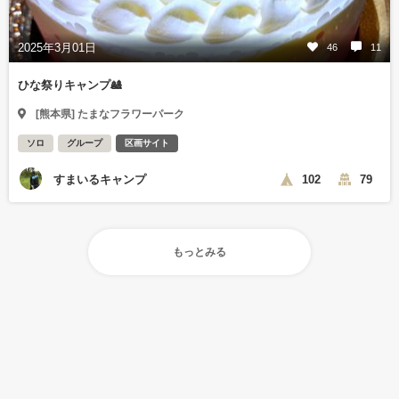
2025年3月01日
46
11
ひな祭りキャンプ🎎
[熊本県] たまなフラワーパーク
ソロ
グループ
区画サイト
すまいるキャンプ
102
79
もっとみる