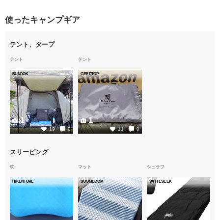
使ったキャンプギア
テント、タープ
テント
テント
BUNDOK
GEERTOP
1
1
19
0
11
0
スリーピング
枕
マット
シュラフ
HIKENTURE
SOOMLOOM
WHITESEEK