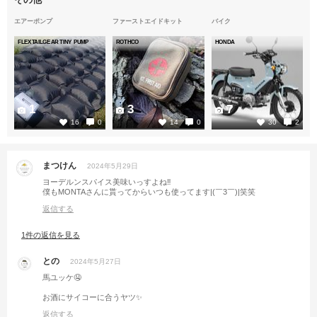
エアーポンプ
ファーストエイドキット
バイク
FLEXTAILGEAR TINY PUMP
ROTHCO
HONDA
1
3
7
16
0
14
0
30
2
まつけん
2024年5月29日
ヨーデルンスパイス美味いっすよね‼️
僕もMONTAさんに貰ってからいつも使ってます|(￣3￣)|笑笑
返信する
1件の返信を見る
との
2024年5月27日
馬ユッケ🤤
お酒にサイコーに合うヤツ✨
返信する