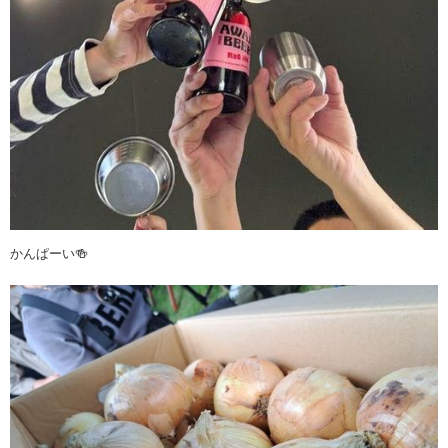
かんぱーい🍻