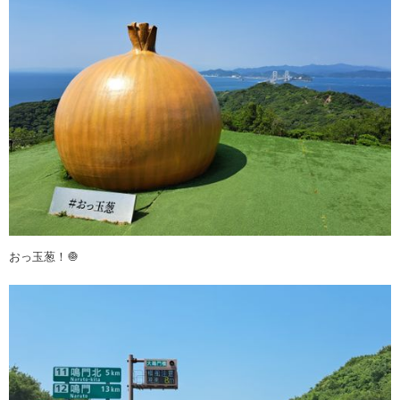
おっ玉葱！🧅