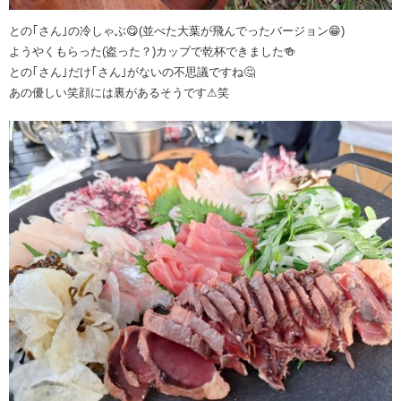
との｢さん｣の冷しゃぶ😋(並べた大葉が飛んでったバージョン😁)
ようやくもらった(盗った？)カップで乾杯できました🍻
との｢さん｣だけ｢さん｣がないの不思議ですね🤔
あの優しい笑顔には裏があるそうです⚠笑