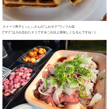
スイーツ男子とっしぃさんの"ふわサク"ワッフル😋
("ザク"は入れ忘れたそうです㊙これ以上美味しくなるんですね！)