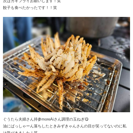
次はカキフライお願いします！笑
餃子も食べたかったです！！笑
ぐうたら夫婦さん持参moreAiさん調理の玉ねぎ😋
油にばっしゃーん落ちしたときみずきゃんさんの目が笑ってないのに私
は気づきました！笑