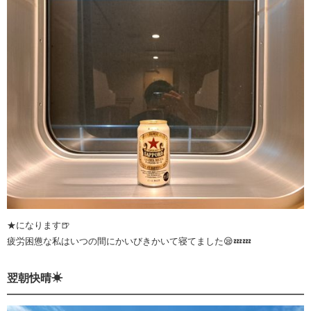
★になります🍺
疲労困憊な私はいつの間にかいびきかいて寝てました😪💤💤
翌朝快晴☀