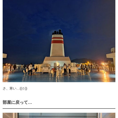
さ、寒い…((⛄))
部屋に戻って…