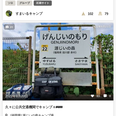
ソロ
グループ
区画サイト
すまいるキャンプ
102
79
2022年9月21日
20
2022年9月20日
83
8
久々に公共交通機関でキャンプ🚶🚌🚃
[福岡県] 源じいの森キャンプ場