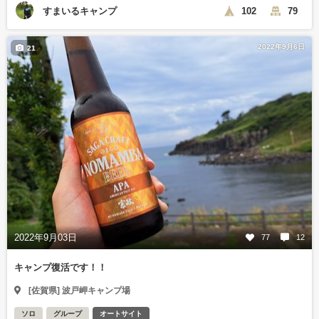
すまいるキャンプ
102
79
2022年9月6日
21
2022年9月03日
77
12
キャンプ復活です！！
[佐賀県] 波戸岬キャンプ場
ソロ
グループ
オートサイト