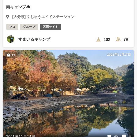
雨キャンプ⛺
[大分県] くじゅうエイドステーション
ソロ
グループ
区画サイト
すまいるキャンプ
102
79
2021年11月17日
13
2021年11月14日
40
0