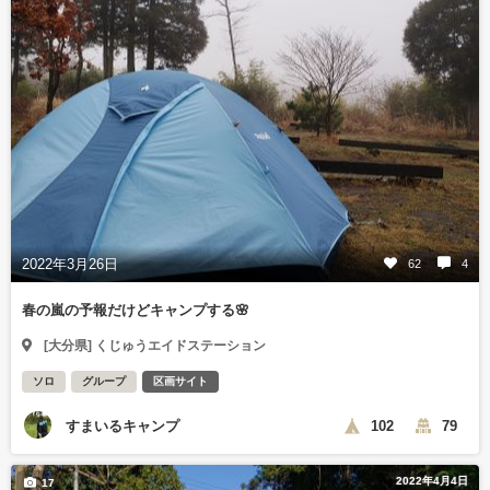
2022年3月26日
62
4
春の嵐の予報だけどキャンプする🌸
[大分県] くじゅうエイドステーション
ソロ
グループ
区画サイト
すまいるキャンプ
102
79
2022年4月4日
17