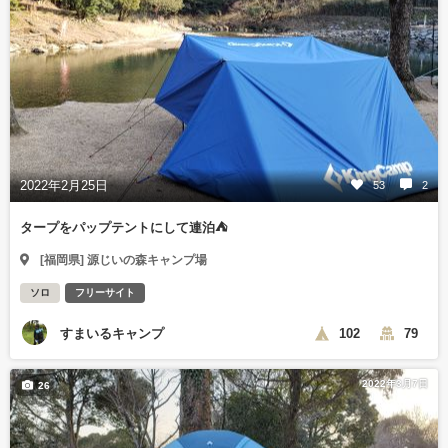
2022年2月25日
53
2
タープをパップテントにして連泊⛺
[福岡県] 源じいの森キャンプ場
ソロ
フリーサイト
すまいるキャンプ
102
79
2022年3月7日
26