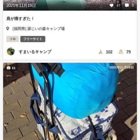
2021年11月19日
47
0
肩が痛すぎた！
[福岡県] 源じいの森キャンプ場
ソロ
フリーサイト
すまいるキャンプ
102
79
2021年11月28日
21