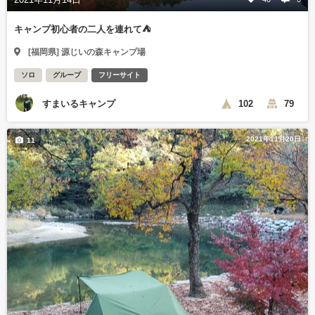
キャンプ初心者の二人を連れて⛺
[福岡県] 源じいの森キャンプ場
ソロ
グループ
フリーサイト
すまいるキャンプ
102
79
2021年11月20日
11