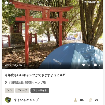
2022年4月15日
28
2022年4月09日
57
2
今年度もいいキャンプができますように⛺⛩️
[福岡県] 若杉楽園キャンプ場
ソロ
グループ
フリーサイト
すまいるキャンプ
102
79