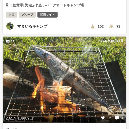
[佐賀県] 海遊ふれあいパークオートキャンプ場
ソロ
グループ
区画サイト
すまいるキャンプ
102
79
2021年10月14日
13
2021年10月09日
52
4