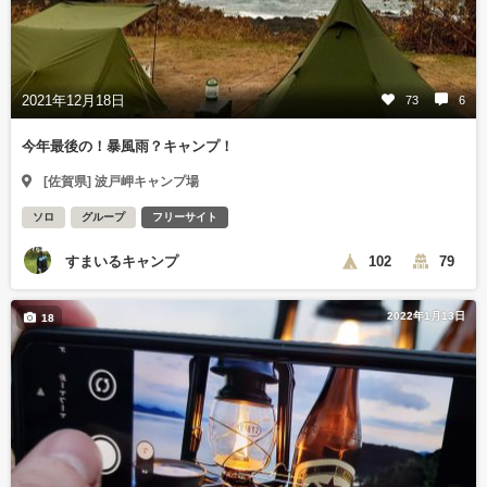
2021年12月18日
73
6
今年最後の！暴風雨？キャンプ！
[佐賀県] 波戸岬キャンプ場
ソロ
グループ
フリーサイト
すまいるキャンプ
102
79
2022年1月13日
18