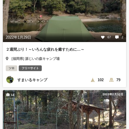
2022年1月29日
67
2
２週間ぶり！～いろんな疲れを癒すために…～
[福岡県] 源じいの森キャンプ場
ソロ
フリーサイト
すまいるキャンプ
102
79
2022年2月12日
14