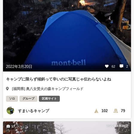
2022年3月20日
62
2
キャンプに限らず傾斜って辛いのに写真じゃ伝わらないよね
[福岡県] 奥八女焚火の森キャンプフィールド
ソロ
グループ
区画サイト
すまいるキャンプ
102
79
2022年3月28日
17