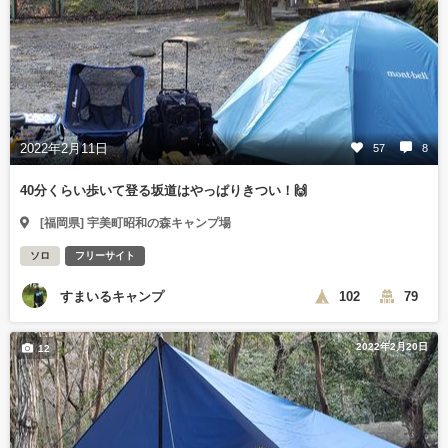
2022年2月11日
57
8
40分くらい歩いて登る坂道はやっぱりきつい！🙌
[福岡県] 宇美町昭和の森キャンプ場
ソロ
フリーサイト
すまいるキャンプ
102
79
2022年2月20日
12