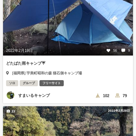
2022年2月19日
56
9
どたばた雨キャンプ☔
[福岡県] 宇美町昭和の森 猫石側キャンプ場
ソロ
グループ
フリーサイト
すまいるキャンプ
102
79
2022年2月28日
23