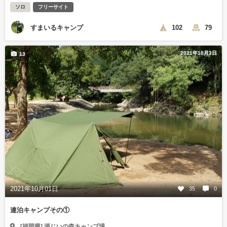
ソロ
フリーサイト
すまいるキャンプ
102
79
2021年10月3日
13
2021年10月01日
35
0
連泊キャンプその①
[福岡県] 源じいの森キャンプ場