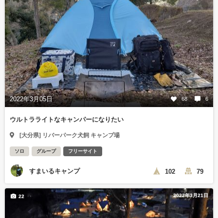
2022年3月05日
68
6
ウルトラライトなキャンパーになりたい
[大分県] リバーパーク犬飼 キャンプ場
ソロ
グループ
フリーサイト
すまいるキャンプ
102
79
2022年3月21日
22