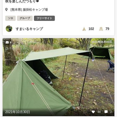
秋を楽しんだつもり🍁
[熊本県] 服掛松キャンプ場
ソロ
グループ
フリーサイト
すまいるキャンプ
102
79
2021年10月31日
8
2021年10月30日
44
2