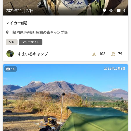
2021年11月27日
49
6
マイカー(笑)
[福岡県] 宇美町昭和の森キャンプ場
ソロ
フリーサイト
すまいるキャンプ
102
79
2021年12月8日
16