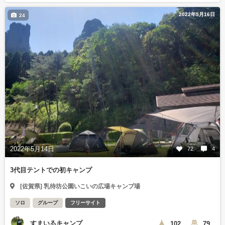
2022年5月16日
24
2022年5月14日
72
4
3代目テントでの初キャンプ
[佐賀県] 乳待坊公園いこいの広場キャンプ場
ソロ
グループ
フリーサイト
すまいるキャンプ
102
79