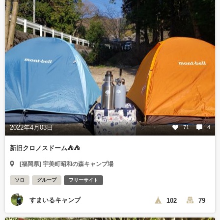
2022年4月03日
71
4
新旧クロノスドーム⛺⛺
[福岡県] 宇美町昭和の森キャンプ場
ソロ
グループ
フリーサイト
すまいるキャンプ
102
79