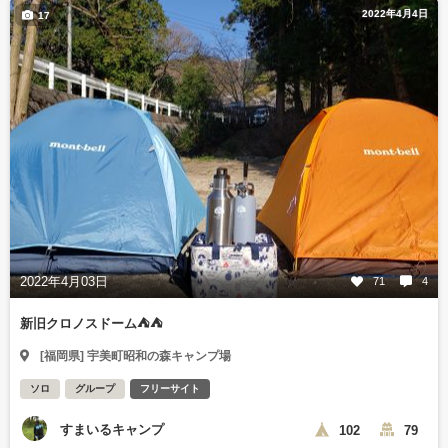
2022年4月4日
17
2022年4月03日
71
4
新旧クロノスドーム⛺⛺
[福岡県] 宇美町昭和の森キャンプ場
ソロ
グループ
フリーサイト
すまいるキャンプ
102
79