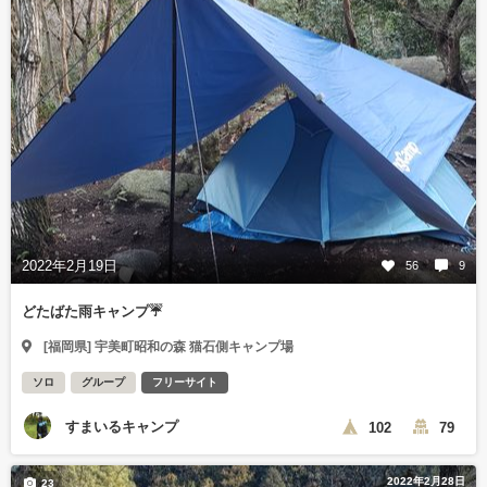
2022年2月19日
56
9
どたばた雨キャンプ☔
[福岡県] 宇美町昭和の森 猫石側キャンプ場
ソロ
グループ
フリーサイト
すまいるキャンプ
102
79
2022年2月28日
23