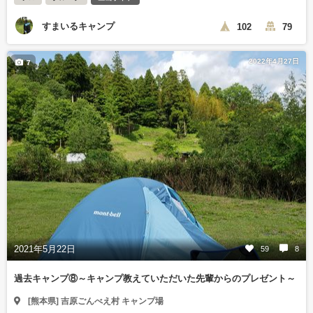
すまいるキャンプ
102
79
2022年4月27日
7
2021年5月22日
59
8
過去キャンプ⑧～キャンプ教えていただいた先輩からのプレゼント～
[熊本県] 吉原ごんべえ村 キャンプ場