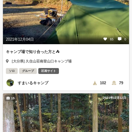
2021年12月04日
65
0
キャンプ場で知り合った方と⛺
[大分県] 久住山荘南登山口キャンプ場
ソロ
グループ
区画サイト
すまいるキャンプ
102
79
2021年12月12日
15