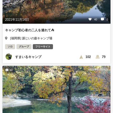
2021年11月14日
40
0
キャンプ初心者の二人を連れて⛺
[福岡県] 源じいの森キャンプ場
ソロ
グループ
フリーサイト
すまいるキャンプ
102
79
2021年11月20日
11