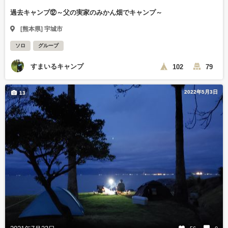
過去キャンプ⑫～父の実家のみかん畑でキャンプ～
[熊本県] 宇城市
ソロ
グループ
すまいるキャンプ
102
79
2022年5月3日
13