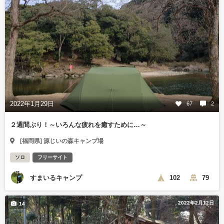
2022年1月29日
67
2
２週間ぶり！～いろんな疲れを癒すために…～
[福岡県] 源じいの森キャンプ場
ソロ
フリーサイト
すまいるキャンプ
102
79
2022年2月12日
14