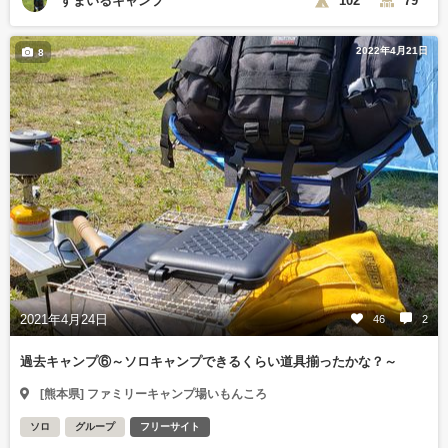
すまいるキャンプ
102
79
2022年4月21日
8
2021年4月24日
46
2
過去キャンプ⑥～ソロキャンプできるくらい道具揃ったかな？～
[熊本県] ファミリーキャンプ場いもんころ
ソロ
グループ
フリーサイト