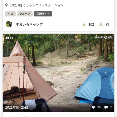
[大分県] くじゅうエイドステーション
ソロ
グループ
区画サイト
すまいるキャンプ
102
79
2022年5月1日
10
2021年6月25日
50
2