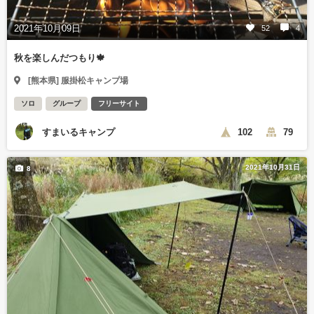
2021年10月09日
52
4
秋を楽しんだつもり🍁
[熊本県] 服掛松キャンプ場
ソロ
グループ
フリーサイト
すまいるキャンプ
102
79
2021年10月31日
8