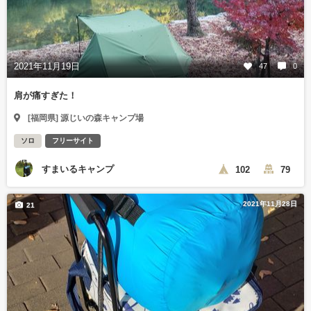
2021年11月19日
47
0
肩が痛すぎた！
[福岡県] 源じいの森キャンプ場
ソロ
フリーサイト
すまいるキャンプ
102
79
2021年11月28日
21