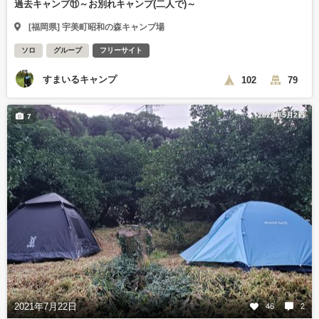
過去キャンプ⑪～お別れキャンプ(二人で)～
[福岡県] 宇美町昭和の森キャンプ場
ソロ
グループ
フリーサイト
すまいるキャンプ
102
79
2022年5月2日
7
2021年7月22日
46
2