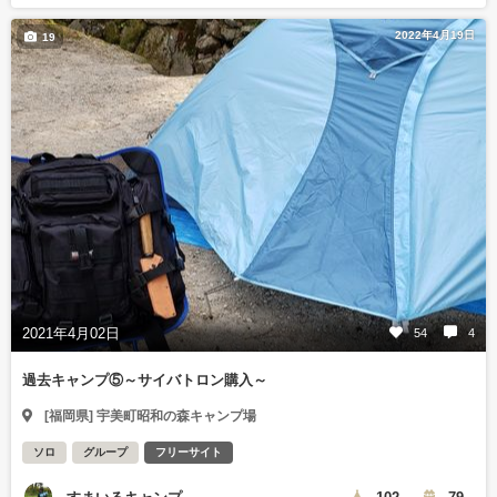
2022年4月19日
19
2021年4月02日
54
4
過去キャンプ⑤～サイバトロン購入～
[福岡県] 宇美町昭和の森キャンプ場
ソロ
グループ
フリーサイト