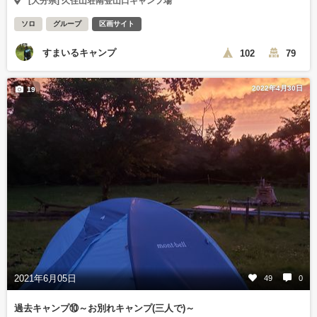
[大分県] 久住山荘南登山口キャンプ場
ソロ
グループ
区画サイト
すまいるキャンプ
102
79
2022年4月30日
19
2021年6月05日
49
0
過去キャンプ⑩～お別れキャンプ(三人で)～