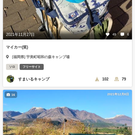
2021年11月27日
49
6
マイカー(笑)
[福岡県] 宇美町昭和の森キャンプ場
ソロ
フリーサイト
すまいるキャンプ
102
79
2021年12月8日
16