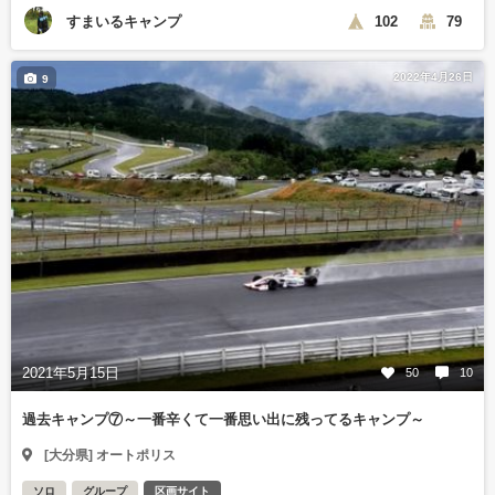
すまいるキャンプ
102
79
2022年4月26日
9
2021年5月15日
50
10
過去キャンプ⑦～一番辛くて一番思い出に残ってるキャンプ～
[大分県] オートポリス
ソロ
グループ
区画サイト