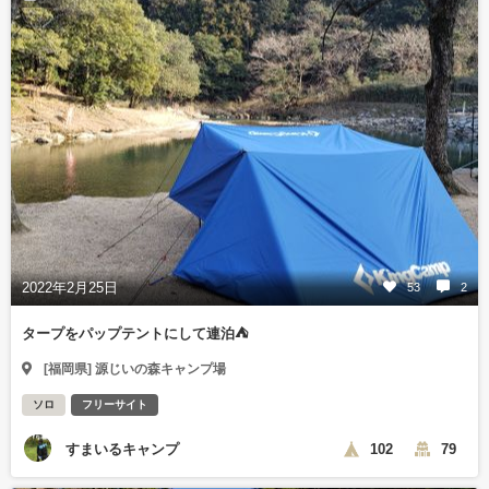
2022年2月25日
53
2
タープをパップテントにして連泊⛺
[福岡県] 源じいの森キャンプ場
ソロ
フリーサイト
すまいるキャンプ
102
79