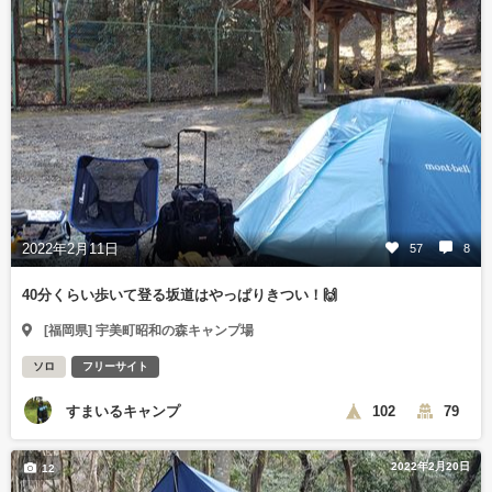
2022年2月11日
57
8
40分くらい歩いて登る坂道はやっぱりきつい！🙌
[福岡県] 宇美町昭和の森キャンプ場
ソロ
フリーサイト
すまいるキャンプ
102
79
2022年2月20日
12