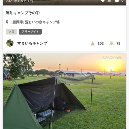
2021年10月01日
35
0
連泊キャンプその①
[福岡県] 源じいの森キャンプ場
ソロ
フリーサイト
すまいるキャンプ
102
79
2021年10月3日
10