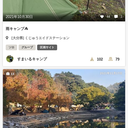
2021年10月30日
44
2
雨キャンプ⛺
[大分県] くじゅうエイドステーション
ソロ
グループ
区画サイト
すまいるキャンプ
102
79
2021年11月17日
13