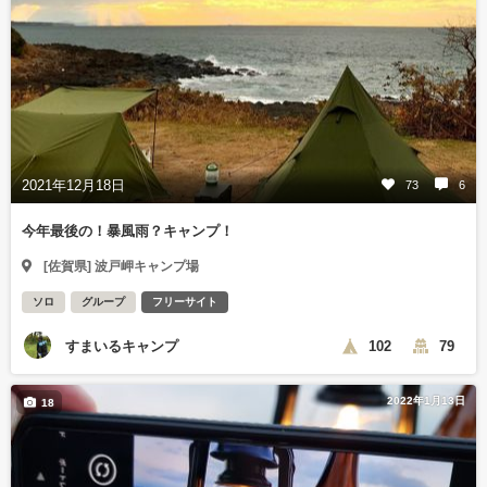
2021年12月18日
73
6
今年最後の！暴風雨？キャンプ！
[佐賀県] 波戸岬キャンプ場
ソロ
グループ
フリーサイト
すまいるキャンプ
102
79
2022年1月13日
18