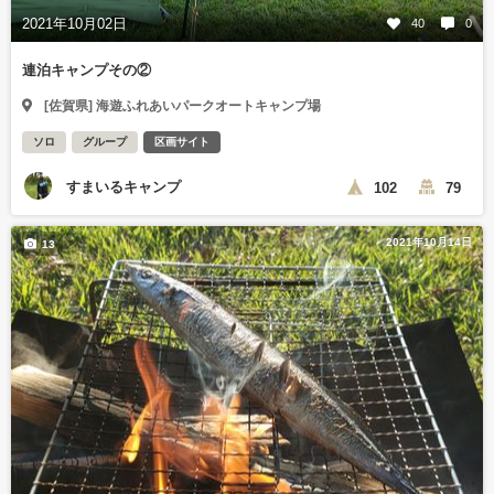
2021年10月02日
40
0
連泊キャンプその②
[佐賀県] 海遊ふれあいパークオートキャンプ場
ソロ
グループ
区画サイト
すまいるキャンプ
102
79
2021年10月14日
13