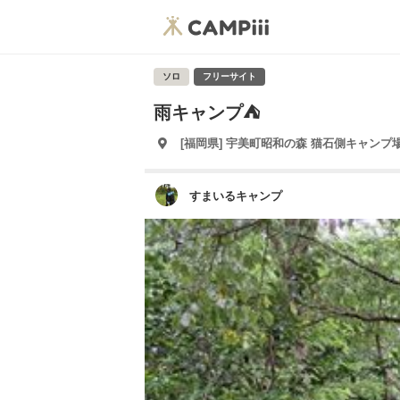
ソロ
フリーサイト
雨キャンプ⛺
[福岡県] 宇美町昭和の森 猫石側キャンプ
すまいるキャンプ