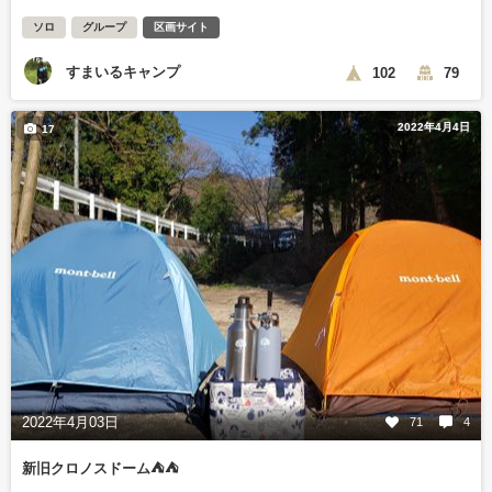
ソロ
グループ
区画サイト
すまいるキャンプ
102
79
2022年4月4日
17
2022年4月03日
71
4
新旧クロノスドーム⛺⛺