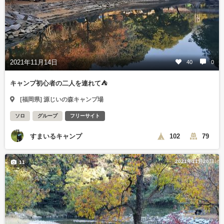
2021年11月14日
40
0
キャンプ初心者の二人を連れて⛺
[福岡県] 源じいの森キャンプ場
ソロ
グループ
フリーサイト
すまいるキャンプ
102
79
2021年11月20日
11