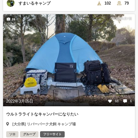
すまいるキャンプ
102
79
2022年3月7日
26
2022年3月05日
68
6
ウルトラライトなキャンパーになりたい
[大分県] リバーパーク犬飼 キャンプ場
ソロ
グループ
フリーサイト