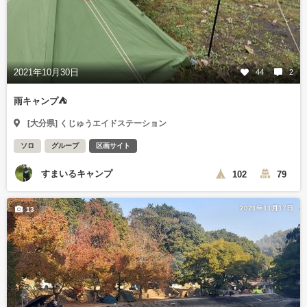
2021年10月30日
44
2
雨キャンプ⛺
[大分県] くじゅうエイドステーション
ソロ
グループ
区画サイト
すまいるキャンプ
102
79
2021年11月17日
13