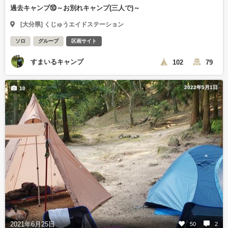
過去キャンプ⑩～お別れキャンプ(三人で)～
[大分県] くじゅうエイドステーション
ソロ
グループ
区画サイト
すまいるキャンプ
102
79
2022年5月1日
10
2021年6月25日
50
2