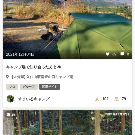
2021年12月04日
65
0
キャンプ場で知り合った方と⛺
[大分県] 久住山荘南登山口キャンプ場
ソロ
グループ
区画サイト
すまいるキャンプ
102
79
2021年12月12日
15