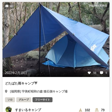
2022年2月20日
12
2022年2月19日
56
9
どたばた雨キャンプ☔
[福岡県] 宇美町昭和の森 猫石側キャンプ場
ソロ
グループ
フリーサイト
すまいるキャンプ
102
79