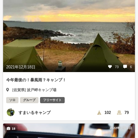
2021年12月18日
73
6
今年最後の！暴風雨？キャンプ！
[佐賀県] 波戸岬キャンプ場
ソロ
グループ
フリーサイト
すまいるキャンプ
102
79
2022年1月13日
18