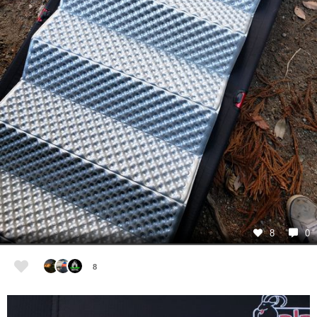
8
0
8