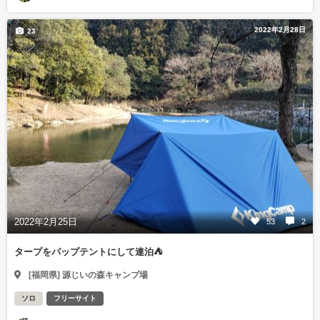
2022年2月28日
23
2022年2月25日
53
2
タープをパップテントにして連泊⛺
[福岡県] 源じいの森キャンプ場
ソロ
フリーサイト