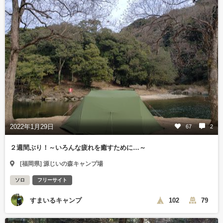
2022年1月29日
67
2
２週間ぶり！～いろんな疲れを癒すために…～
[福岡県] 源じいの森キャンプ場
ソロ
フリーサイト
すまいるキャンプ
102
79