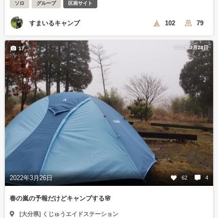
ソロ
グループ
区画サイト
すまいるキャンプ
102
79
2022年3月28日
17
2022年3月26日
62
4
春の嵐の予報だけどキャンプする🌸
[大分県] くじゅうエイドステーション