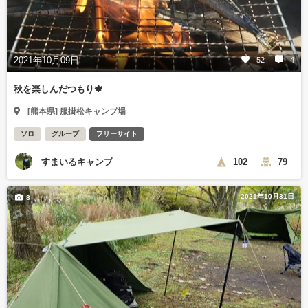
2021年10月09日
52
4
秋を楽しんだつもり🍁
[熊本県] 服掛松キャンプ場
ソロ
グループ
フリーサイト
すまいるキャンプ
102
79
2021年10月31日
8