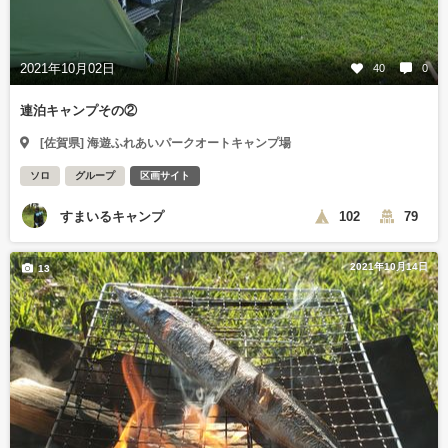
2021年10月02日
40
0
連泊キャンプその②
[佐賀県] 海遊ふれあいパークオートキャンプ場
ソロ
グループ
区画サイト
すまいるキャンプ
102
79
2021年10月14日
13