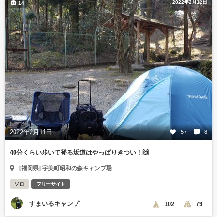
2022年2月12日
14
2022年2月11日
57
8
40分くらい歩いて登る坂道はやっぱりきつい！🙌
[福岡県] 宇美町昭和の森キャンプ場
ソロ
フリーサイト
すまいるキャンプ
102
79