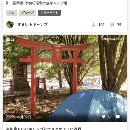
[福岡県] 宇美町昭和の森キャンプ場
ソロ
グループ
フリーサイト
すまいるキャンプ
102
79
2022年4月15日
28
2022年4月09日
57
2
今年度もいいキャンプができますように⛺⛩️