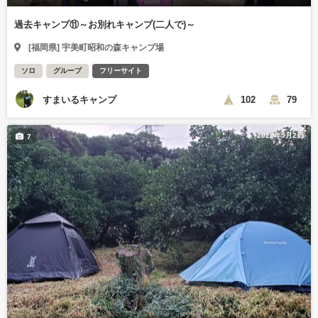
過去キャンプ⑪～お別れキャンプ(二人で)～
[福岡県] 宇美町昭和の森キャンプ場
ソロ
グループ
フリーサイト
すまいるキャンプ
102
79
2022年5月2日
7