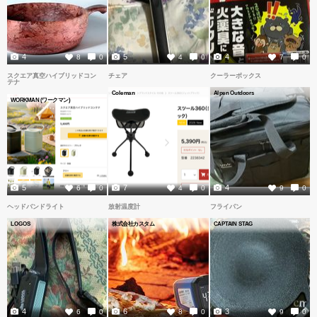
4
5
4
8
0
4
0
7
0
スクエア真空ハイブリッドコン
チェア
クーラーボックス
テナ
Coleman
Alpen Outdoors
WORKMAN (ワークマン)
5
7
4
6
0
4
0
9
0
ヘッドバンドライト
放射温度計
フライパン
LOGOS
株式会社カスタム
CAPTAIN STAG
4
6
3
6
0
8
0
9
0