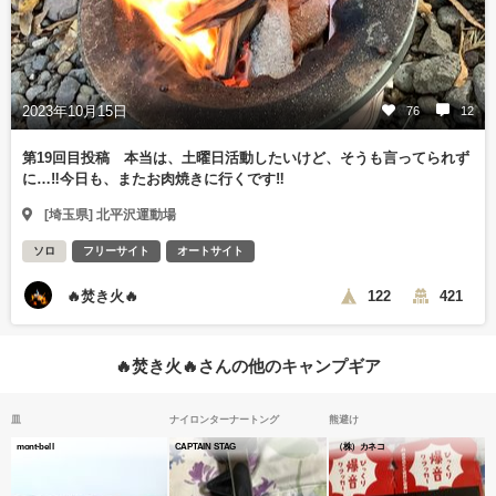
2023年10月15日
76
12
第19回目投稿 本当は、土曜日活動したいけど、そうも言ってられず
に…‼️今日も、またお肉焼きに行くです‼️
[埼玉県] 北平沢運動場
ソロ
フリーサイト
オートサイト
🔥焚き火🔥
122
421
🔥焚き火🔥さんの他のキャンプギア
皿
ナイロンターナートング
熊避け
mont-bell
CAPTAIN STAG
（株）カネコ