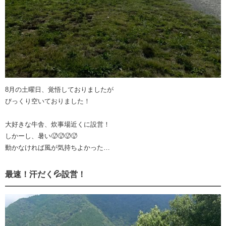
8月の土曜日、覚悟しておりましたが
びっくり空いておりました！
大好きな牛舎、炊事場近くに設営！
しかーし、暑い🥵🥵🥵🥵
動かなければ風が気持ちよかった…
最速！汗だく💦設営！