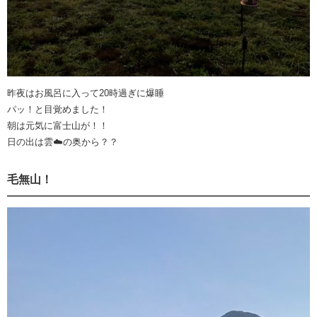
昨夜はお風呂に入って20時過ぎに爆睡
パッ！と目覚めました！
朝は元気に富士山が！！
日の出は雲☁️の奥から？？
毛無山！