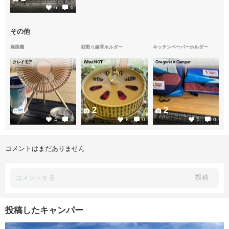
6
0
その他
扇風機
蚊取り線香ホルダー
キッチンペーパーホルダー
クレイモア
What NOT
Oregonian Camper
1
2
2
4
0
8
0
5
0
コメントはまだありません
投稿
投稿したキャンパー