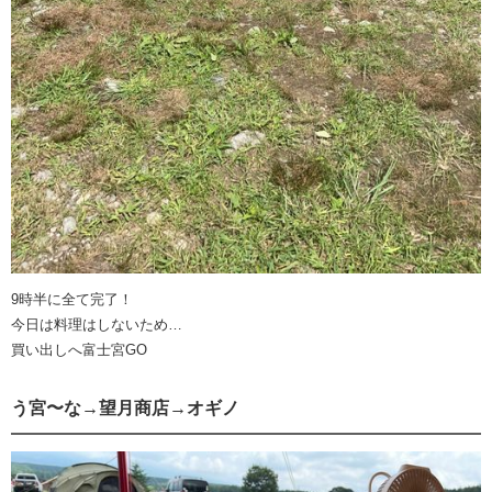
9時半に全て完了！
今日は料理はしないため…
買い出しへ富士宮GO
う宮〜な→望月商店→オギノ