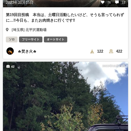
2023年10月15日
76
12
第19回目投稿 本当は、土曜日活動したいけど、そうも言ってられず
に…‼️今日も、またお肉焼きに行くです‼️
[埼玉県] 北平沢運動場
ソロ
フリーサイト
オートサイト
🔥焚き火🔥
122
422
2023年10月21日
42