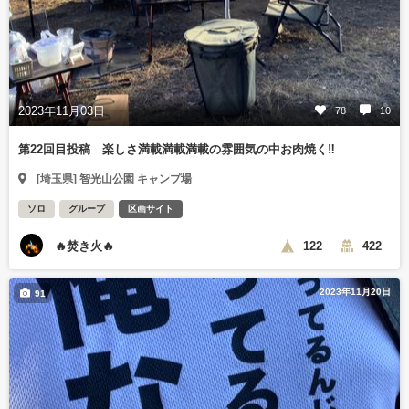
2023年11月03日
78
10
第22回目投稿 楽しさ満載満載満載の雰囲気の中お肉焼く‼️
[埼玉県] 智光山公園 キャンプ場
ソロ
グループ
区画サイト
🔥焚き火🔥
122
422
2023年11月20日
91