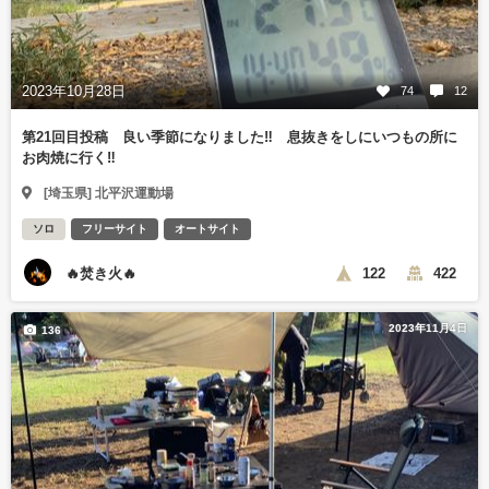
2023年10月28日
74
12
第21回目投稿 良い季節になりました‼️ 息抜きをしにいつもの所に
お肉焼に行く‼️
[埼玉県] 北平沢運動場
ソロ
フリーサイト
オートサイト
🔥焚き火🔥
122
422
2023年11月4日
136