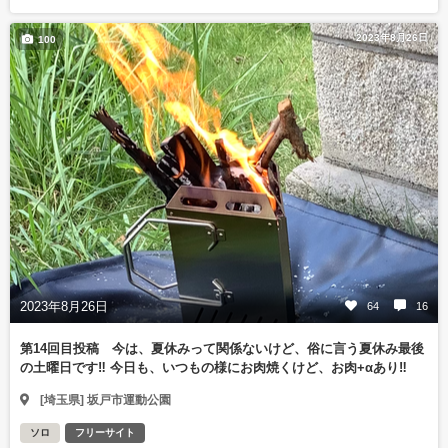
2023年8月26日
100
2023年8月26日
64
16
第14回目投稿 今は、夏休みって関係ないけど、俗に言う夏休み最後
の土曜日です‼️ 今日も、いつもの様にお肉焼くけど、お肉+αあり‼️
[埼玉県] 坂戸市運動公園
ソロ
フリーサイト