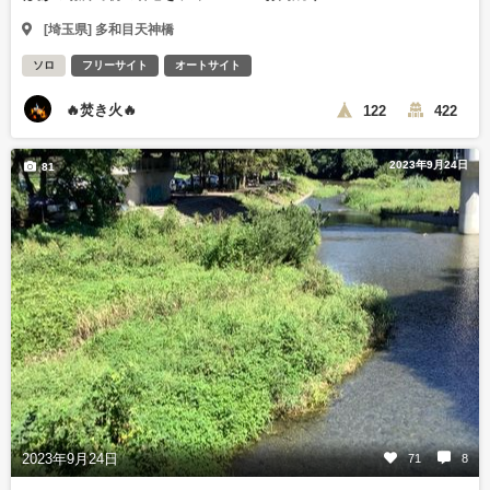
[埼玉県] 多和目天神橋
ソロ
フリーサイト
オートサイト
🔥焚き火🔥
122
422
2023年9月24日
81
2023年9月24日
71
8