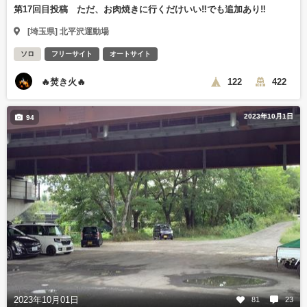
第17回目投稿 ただ、お肉焼きに行くだけいい‼️でも追加あり‼️
[埼玉県] 北平沢運動場
ソロ
フリーサイト
オートサイト
🔥焚き火🔥
122
422
2023年10月1日
94
2023年10月01日
81
23