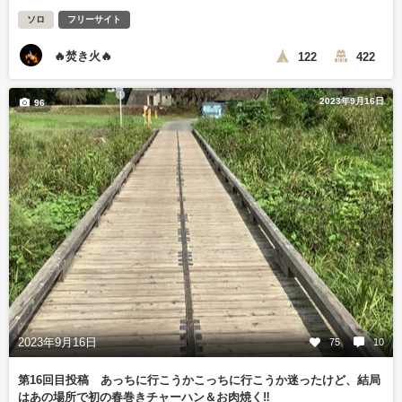
ソロ
フリーサイト
🔥焚き火🔥
122
422
2023年9月16日
96
2023年9月16日
75
10
第16回目投稿 あっちに行こうかこっちに行こうか迷ったけど、結局
はあの場所で初の春巻きチャーハン＆お肉焼く‼️