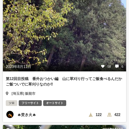
2023年8月11日
58
6
第12回目投稿 番外おつかい編 山に草刈り行ってご飯食べるんだか
ご飯ついでに草刈りなのか‼️
[埼玉県] 飯能市
ソロ
フリーサイト
オートサイト
🔥焚き火🔥
122
422