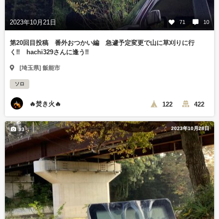
2023年10月21日
71
10
第20回目投稿 番外おつかい編 急遽予定変更で山に草刈りに行
く‼️ hachi329さんに逢う‼️
[埼玉県] 飯能市
ソロ
🔥焚き火🔥
122
422
2023年10月28日
93