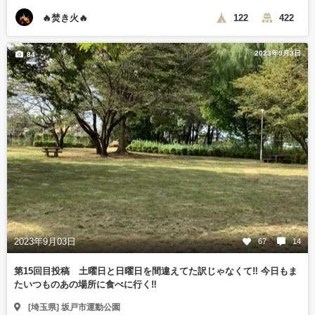
🔥焚き火🔥
122
422
2023年9月3日
84
2023年9月03日
67
14
第15回目投稿 土曜日と日曜日を間違えてた訳じゃなくて‼️ 今日もま
たいつものあの場所に食べに行く‼️
[埼玉県] 坂戸市運動公園