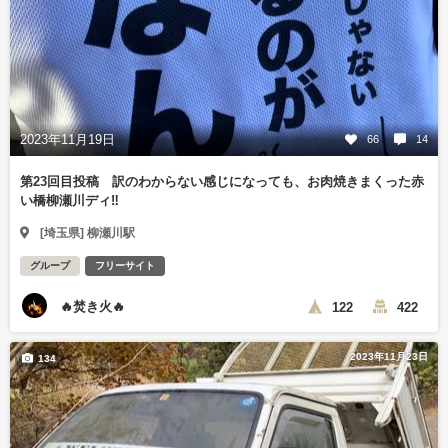
2023年11月19日
66
14
第23回目投稿 訳のわからない感じになっても、お肉焼きまくった赤
い橋柳瀬川ディ‼️
[埼玉県] 柳瀬川駅
グループ
フリーサイト
🔥焚き火🔥
122
422
2023年11月23日
134