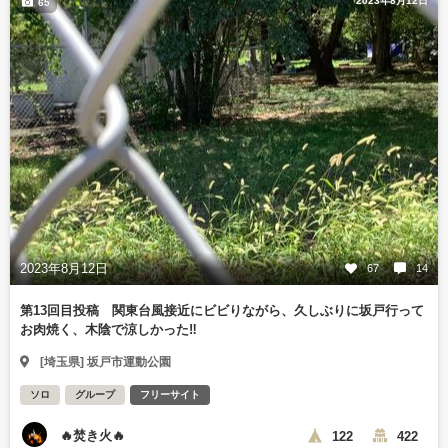
2023年8月12日
65
2023年8月12日
67
14
第13回目投稿 関東台風接近にビビりながら、久しぶりに坂戸行って
お肉焼く、木陰で涼しかった‼️
[埼玉県] 坂戸市運動公園
ソロ
グループ
フリーサイト
🔥焚き火🔥
122
422