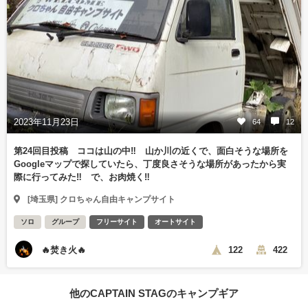
2023年11月23日
64
12
第24回目投稿 ココは山の中‼️ 山か川の近くで、面白そうな場所を
Googleマップで探していたら、丁度良さそうな場所があったから実
際に行ってみた‼️ で、お肉焼く‼️
[埼玉県] クロちゃん自由キャンプサイト
ソロ
グループ
フリーサイト
オートサイト
🔥焚き火🔥
122
422
他のCAPTAIN STAGのキャンプギア