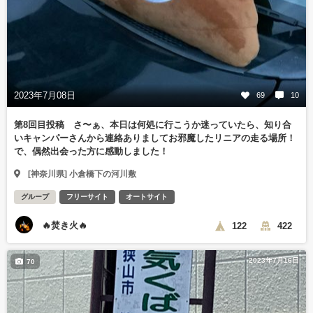
2023年7月08日
69
10
第8回目投稿 さ〜ぁ、本日は何処に行こうか迷っていたら、知り合
いキャンパーさんから連絡ありましてお邪魔したリニアの走る場所！
で、偶然出会った方に感動しました！
[神奈川県] 小倉橋下の河川敷
グループ
フリーサイト
オートサイト
🔥焚き火🔥
122
422
2023年7月16日
70