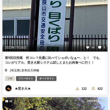
2023年7月16日
64
8
第9回目投稿 何コレ？先週に比べてショボいなぁ〜、と！ でも、
コレがリアル、焚き火新システム試しとまたお肉食べに行く！
[埼玉県] 多和目天神橋
ソロ
フリーサイト
オートサイト
🔥焚き火🔥
122
422
2023年8月11日
32