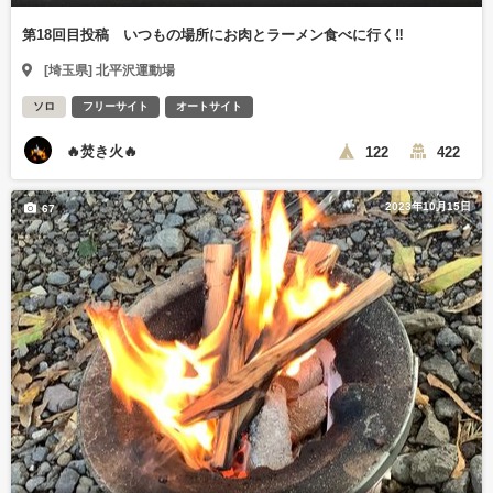
第18回目投稿 いつもの場所にお肉とラーメン食べに行く‼️
[埼玉県] 北平沢運動場
ソロ
フリーサイト
オートサイト
🔥焚き火🔥
122
422
2023年10月15日
67