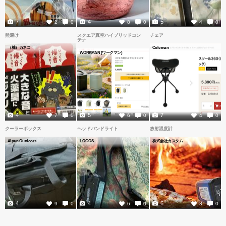
7
4
5
2
0
8
0
4
0
熊避け
スクエア真空ハイブリッドコン
チェア
テナ
（株）カネコ
Coleman
WORKMAN (ワークマン)
4
5
7
7
0
6
0
4
0
クーラーボックス
ヘッドバンドライト
放射温度計
Alpen Outdoors
LOGOS
株式会社カスタム
4
4
6
9
0
6
0
8
0