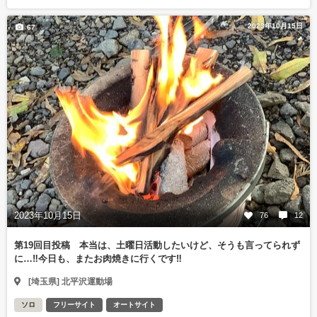
2023年10月15日
67
2023年10月15日
76
12
第19回目投稿 本当は、土曜日活動したいけど、そうも言ってられず
に…‼️今日も、またお肉焼きに行くです‼️
[埼玉県] 北平沢運動場
ソロ
フリーサイト
オートサイト