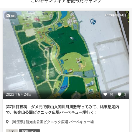
このキャンプギアを使ったキャンプ
2023年6月24日
58
2023年6月24日
61
2
第7回目投稿 ダメ元で狭山入間川河川敷寄ってみて、結果想定内
で、智光山公園ピクニック広場バーベキュー場行く！
[埼玉県] 智光山公園ピクニック広場 バーベキュー場
ソロ
区画サイト