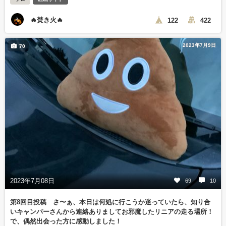
🔥焚き火🔥
122
422
2023年7月9日
70
2023年7月08日
69
10
第8回目投稿 さ〜ぁ、本日は何処に行こうか迷っていたら、知り合
いキャンパーさんから連絡ありましてお邪魔したリニアの走る場所！
で、偶然出会った方に感動しました！