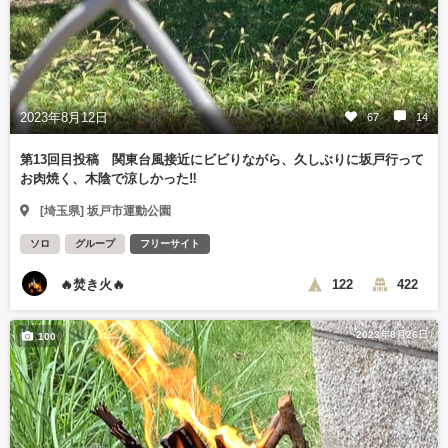
2023年8月12日
67
14
第13回目投稿 関東台風接近にビビりながら、久しぶりに坂戸行って
お肉焼く、木陰で涼しかった‼️
[埼玉県] 坂戸市運動公園
ソロ
グループ
フリーサイト
🔥焚き火🔥
122
422
2023年8月26日
100