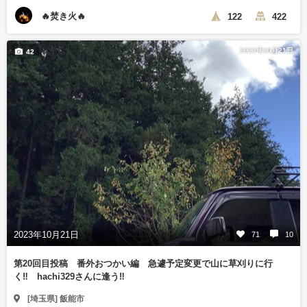
🔥焚き火🔥
122
422
2023年10月21日
42
2023年10月21日
71
10
第20回目投稿 番外おつかい編 急遽予定変更で山に草刈りに行
く‼️ hachi329さんに逢う‼️
[埼玉県] 飯能市