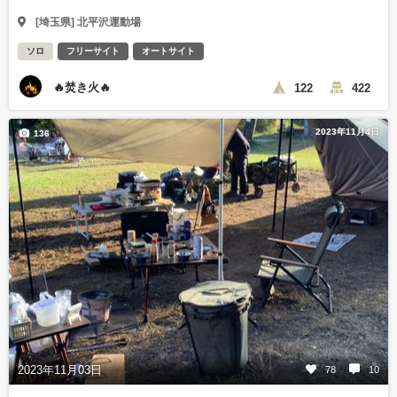
[埼玉県] 北平沢運動場
ソロ
フリーサイト
オートサイト
🔥焚き火🔥
122
422
2023年11月4日
136
2023年11月03日
78
10