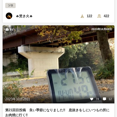
ソロ
🔥焚き火🔥
122
422
2023年10月28日
93
2023年10月28日
74
12
第21回目投稿 良い季節になりました‼️ 息抜きをしにいつもの所に
お肉焼に行く‼️