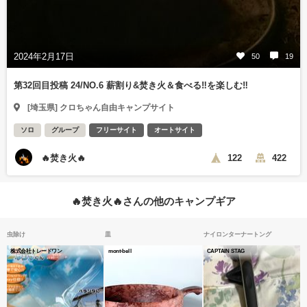
2024年2月17日
50
19
第32回目投稿 24/NO.6 薪割り&焚き火＆食べる‼️を楽しむ‼️
[埼玉県] クロちゃん自由キャンプサイト
ソロ
グループ
フリーサイト
オートサイト
🔥焚き火🔥
122
422
🔥焚き火🔥さんの他のキャンプギア
虫除け
皿
ナイロンターナートング
株式会社トレードワン
mont-bell
CAPTAIN STAG