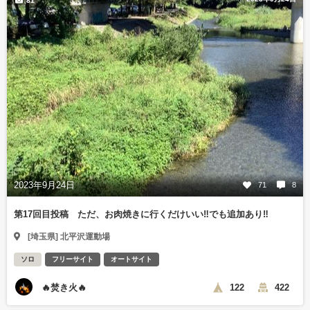
81
2023年9月24日
71
8
第17回目投稿 ただ、お肉焼きに行くだけいい‼️でも追加あり‼️
[埼玉県] 北平沢運動場
ソロ
フリーサイト
オートサイト
🔥焚き火🔥
122
422