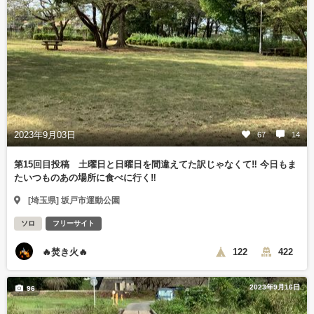
2023年9月03日
67
14
第15回目投稿 土曜日と日曜日を間違えてた訳じゃなくて‼️ 今日もま
たいつものあの場所に食べに行く‼️
[埼玉県] 坂戸市運動公園
ソロ
フリーサイト
🔥焚き火🔥
122
422
2023年9月16日
96