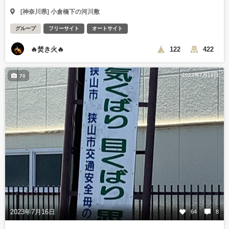
[神奈川県] 小倉橋下の河川敷
グループ
フリーサイト
オートサイト
🔥焚き火🔥
122
422
2023年7月16日
70
2023年7月16日
64
8