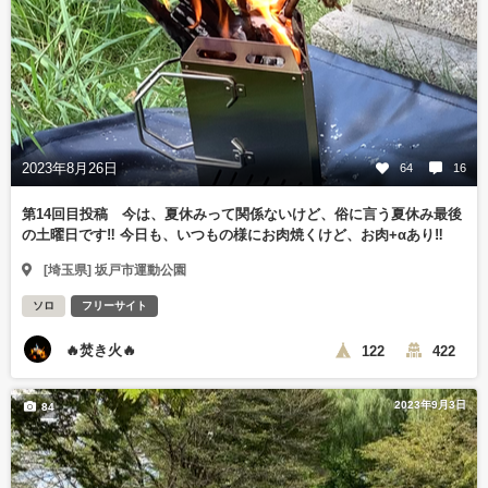
2023年8月26日
64
16
第14回目投稿 今は、夏休みって関係ないけど、俗に言う夏休み最後
の土曜日です‼️ 今日も、いつもの様にお肉焼くけど、お肉+αあり‼️
[埼玉県] 坂戸市運動公園
ソロ
フリーサイト
🔥焚き火🔥
122
422
2023年9月3日
84