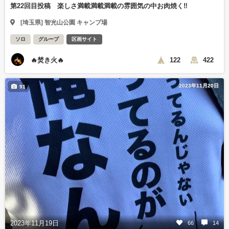
第22回目投稿 楽しさ満載満載満載の雰囲気の中お肉焼く‼️
[埼玉県] 智光山公園 キャンプ場
ソロ
グループ
区画サイト
🔥焚き火🔥
122
422
2023年11月20日
91
2023年11月19日
66
14