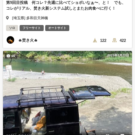
第9回目投稿 何コレ？先週に比べてショボいなぁ〜、と！ でも、
コレがリアル、焚き火新システム試しとまたお肉食べに行く！
[埼玉県] 多和目天神橋
ソロ
フリーサイト
オートサイト
🔥焚き火🔥
122
422
2023年7月22日
66