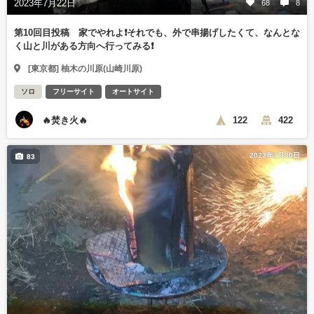
2023年7月22日
68
8
第10回目投稿 家でやれよ❗️それでも、外で串揚げしたくて、なんとな
く山と川がある方向へ行ってみる❗️
[東京都] 柚木の川原(山崎川原)
ソロ
フリーサイト
オートサイト
🔥焚き火🔥
122
422
2023年7月30日
83