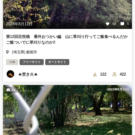
2023年8月11日
58
6
第12回目投稿 番外おつかい編 山に草刈り行ってご飯食べるんだか
ご飯ついでに草刈りなのか‼️
[埼玉県] 飯能市
ソロ
フリーサイト
オートサイト
🔥焚き火🔥
122
422
2023年8月12日
65