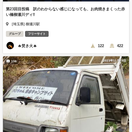
第23回目投稿 訳のわからない感じになっても、お肉焼きまくった赤
い橋柳瀬川ディ‼️
[埼玉県] 柳瀬川駅
グループ
フリーサイト
🔥焚き火🔥
122
422
2023年11月23日
134