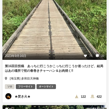
2023年9月16日
75
10
第16回目投稿 あっちに行こうかこっちに行こうか迷ったけど、結局
はあの場所で初の春巻きチャーハン＆お肉焼く‼️
[埼玉県] 多和目天神橋
ソロ
フリーサイト
オートサイト
🔥焚き火🔥
122
422
2023年9月24日