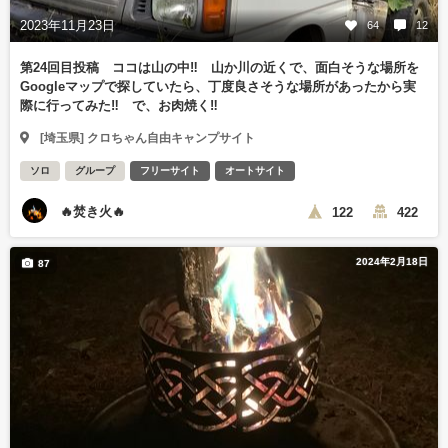
2023年11月23日
64
12
第24回目投稿 ココは山の中‼️ 山か川の近くで、面白そうな場所を
Googleマップで探していたら、丁度良さそうな場所があったから実
際に行ってみた‼️ で、お肉焼く‼️
[埼玉県] クロちゃん自由キャンプサイト
ソロ
グループ
フリーサイト
オートサイト
🔥焚き火🔥
122
422
2024年2月18日
87