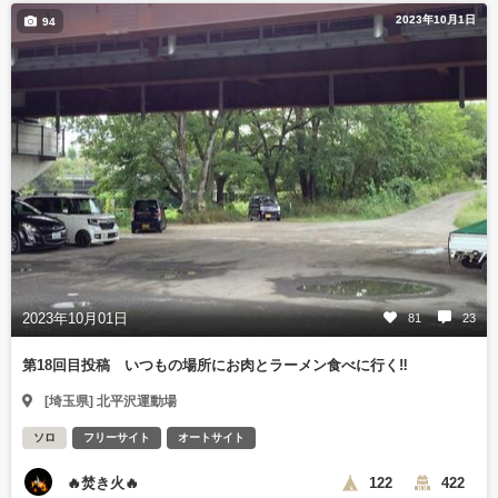
2023年10月1日
94
2023年10月01日
81
23
第18回目投稿 いつもの場所にお肉とラーメン食べに行く‼️
[埼玉県] 北平沢運動場
ソロ
フリーサイト
オートサイト
🔥焚き火🔥
122
422