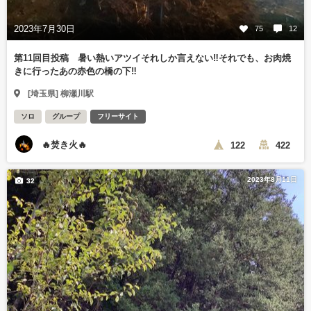
2023年7月30日
75
12
第11回目投稿 暑い熱いアツイそれしか言えない‼️それでも、お肉焼
きに行ったあの赤色の橋の下‼️
[埼玉県] 柳瀬川駅
ソロ
グループ
フリーサイト
🔥焚き火🔥
122
422
2023年8月11日
32