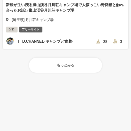
新緑が生い茂る嵐山渓谷月川荘キャンプ場で人懐っこい野良猫と触れ
合ったお話@嵐山渓谷月川荘キャンプ場
[埼玉県] 月川荘キャンプ場
ソロ
フリーサイト
TTD.CHANNEL-キャンプと古着-
28
3
もっとみる