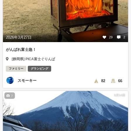
2026年3月27日
29
2
がんばれ富士急！
[静岡県] PICA富士ぐりんぱ
ファミリー
グランピング
スモーキー
82
66
3月14日
7