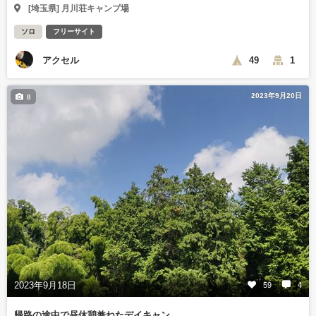
[埼玉県] 月川荘キャンプ場
ソロ
フリーサイト
アクセル
49
1
2023年9月20日
8
2023年9月18日
59
4
帰路の途中で昼休憩兼ねたデイキャン