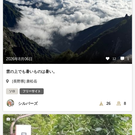
2026年8月06日
12
1
雲の上でも暑いものは暑い。
[長野県] 唐松岳
ソロ
フリーサイト
シルバーズ
26
8
2日前
10