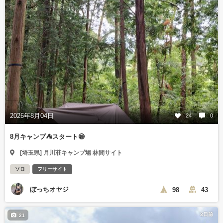
2026年8月04日
24
0
8月キャンプ⛺️スタート😁
[埼玉県] 月川荘キャンプ場 林間サイト
ソロ
フリーサイト
ぼっちオヤジ
98
43
3日前
21