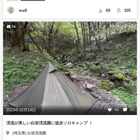
ma9
69
105
2023年10月15日
75
2023年10月14日
69
10
渓流が美しい白岩渓流園に徒歩ソロキャンプ ！
[埼玉県] 白岩渓流園