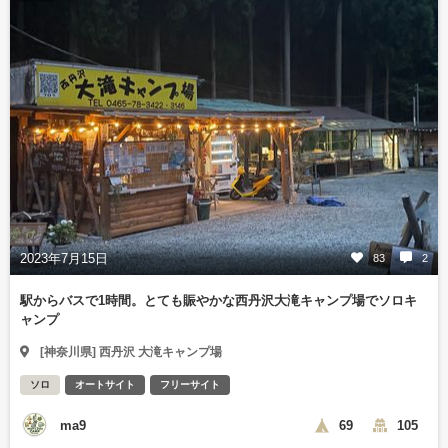
2023年7月15日
83
2
駅からバスで1時間。とても賑やかな西丹沢大滝キャンプ場でソロキ
ャンプ
[神奈川県] 西丹沢 大滝キャンプ場
ソロ
オートサイト
フリーサイト
ma9
69
105