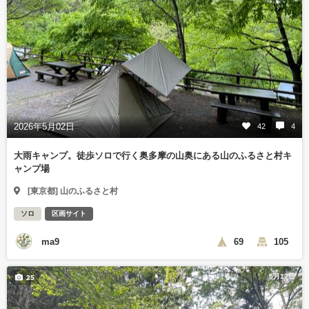
2026年5月02日
42
4
大雨キャンプ。徒歩ソロで行く奥多摩の山奥にある山のふるさと村キ
ャンプ場
[東京都] 山のふるさと村
ソロ
区画サイト
ma9
69
105
5月17日
25