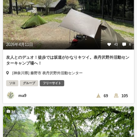
2026年4月11日
43
6
友人とのデュオ！徒歩では坂道がかなりキツイ。表丹沢野外活動セン
ターキャンプ場へ！
[神奈川県] 秦野市 表丹沢野外活動センター
ソロ
グループ
フリーサイト
ma9
69
105
5月2日
34