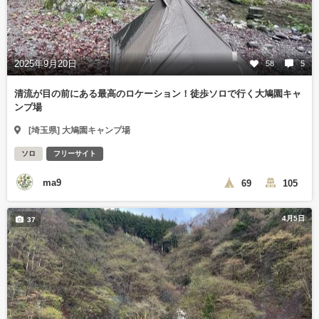
2025年9月20日
58
5
清流が目の前にある最高のロケーション！徒歩ソロで行く大鳩園キャ
ンプ場
[埼玉県] 大鳩園キャンプ場
ソロ
フリーサイト
ma9
69
105
4月5日
37