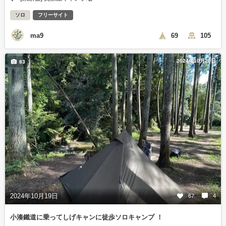
ソロ
フリーサイト
ma9
69
105
2024年10月20日
83
2024年10月19日
67
4
小湊鐵道に乗ってしげキャンに徒歩ソロキャンプ ！