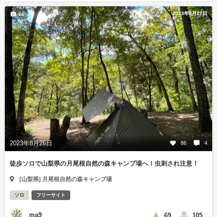
2023年8月27日
66
2023年8月26日
86
4
徒歩ソロで山梨県の月尾根自然の森キャンプ場へ！虫刺され注意！
[山梨県] 月尾根自然の森キャンプ場
ソロ
フリーサイト
ma9
69
105