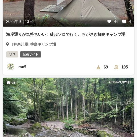
2025年9月13日
44
4
海岸通りが気持ちいい！徒歩ソロで行く、ちがさき柳島キャンプ場
[神奈川県] 柳島キャンプ場
ソロ
区画サイト
ma9
69
105
2025年9月21日
65