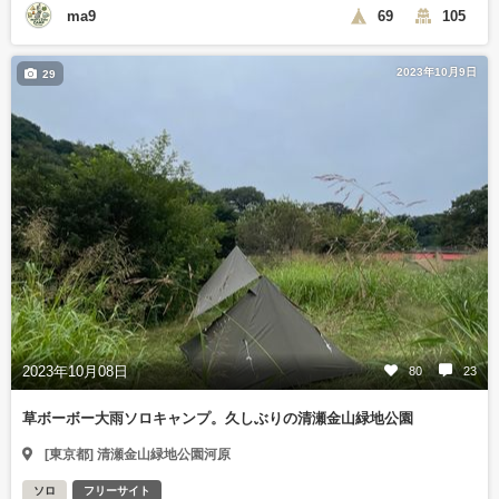
ma9
69
105
2023年10月9日
29
2023年10月08日
80
23
草ボーボー大雨ソロキャンプ。久しぶりの清瀬金山緑地公園
[東京都] 清瀬金山緑地公園河原
ソロ
フリーサイト