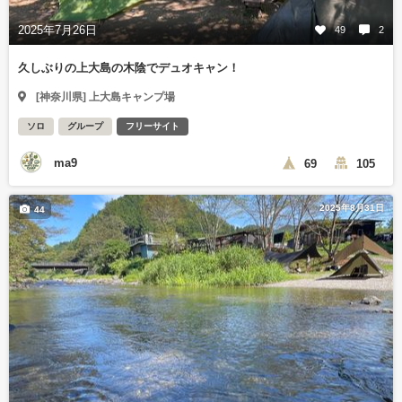
2025年7月26日
49
2
久しぶりの上大島の木陰でデュオキャン！
[神奈川県] 上大島キャンプ場
ソロ
グループ
フリーサイト
ma9
69
105
2025年8月31日
44