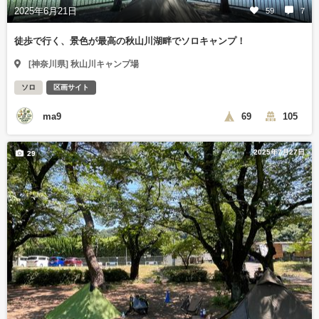
2025年6月21日
59
7
徒歩で行く、景色が最高の秋山川湖畔でソロキャンプ！
[神奈川県] 秋山川キャンプ場
ソロ
区画サイト
ma9
69
105
2025年7月27日
29