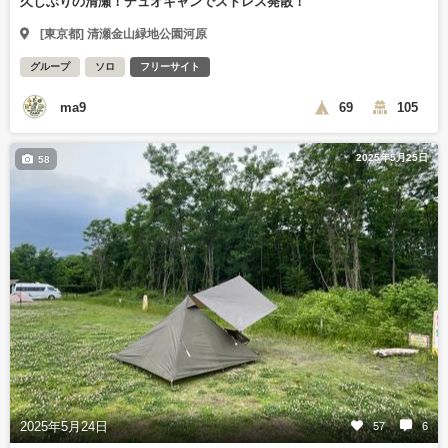
久しぶりの清瀬！デュオキャンでストレス発散！
[東京都] 清瀬金山緑地公園河原
グループ
ソロ
フリーサイト
ma9
69
105
2025年5月25日
58
2025年5月24日
57
6