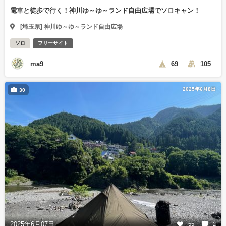
電車と徒歩で行く！神川ゆ～ゆ～ランド自由広場でソロキャン！
[埼玉県] 神川ゆ～ゆ～ランド自由広場
ソロ
フリーサイト
ma9
69
105
2025年6月8日
30
2025年6月07日
55
2