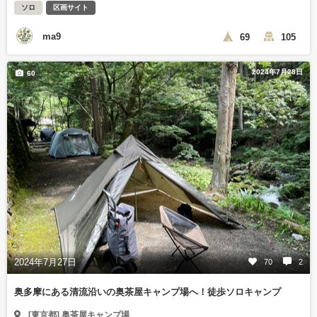
ソロ
区画サイト
ma9
69
105
2024年7月28日
60
2024年7月27日
70
2
奥多摩にある清流沿いの奥茶屋キャンプ場へ！徒歩ソロキャンプ
[東京都] 奥茶屋キャンプ場