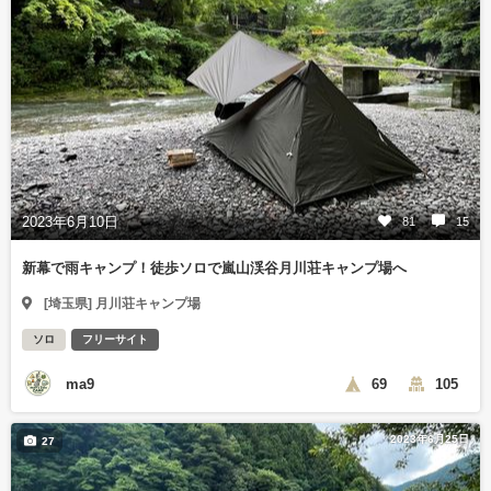
2023年6月10日
81
15
新幕で雨キャンプ！徒歩ソロで嵐山渓谷月川荘キャンプ場へ
[埼玉県] 月川荘キャンプ場
ソロ
フリーサイト
ma9
69
105
2023年6月25日
27