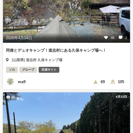
2026年4月04日
48
2
同僚とデュオキャンプ！道志村にある久保キャンプ場へ！
[山梨県] 道志村 久保キャンプ場
ソロ
グループ
区画サイト
ma9
69
105
4月12日
45