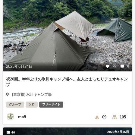
2023年6月24日
75
6
祝20回。半年ぶりの氷川キャンプ場へ。友人とまったりデュオキャン
プ
[東京都] 氷川キャンプ場
グループ
ソロ
フリーサイト
ma9
69
105
2023年7月16日
60