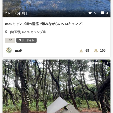
2025年8月30日
56
4
cazuキャンプ場の清流で涼みながらのソロキャンプ！
[埼玉県] CAZUキャンプ場
ソロ
フリーサイト
ma9
69
105
2025年9月14日
53