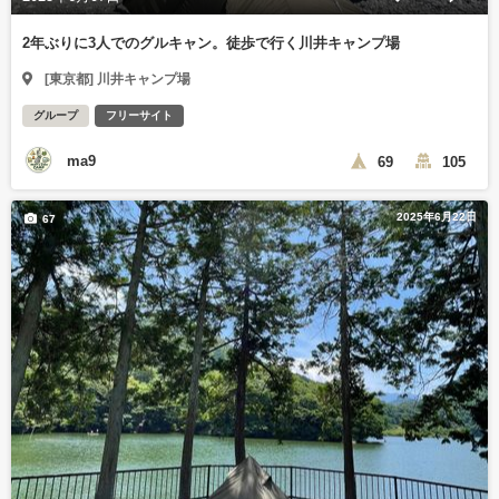
2年ぶりに3人でのグルキャン。徒歩で行く川井キャンプ場
[東京都] 川井キャンプ場
グループ
フリーサイト
ma9
69
105
2025年6月22日
67