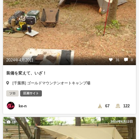
2024年4月20日
31
0
装備を変えて、いざ！
[千葉県] ゴールドマウンテンオートキャンプ場
ソロ
区画サイト
ke-n
67
122
2024年6月12日
15