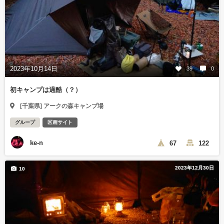
2023年10月14日
39
0
初キャンプは過酷（？）
[千葉県] アークの森キャンプ場
グループ
区画サイト
ke-n
67
122
2023年12月30日
10