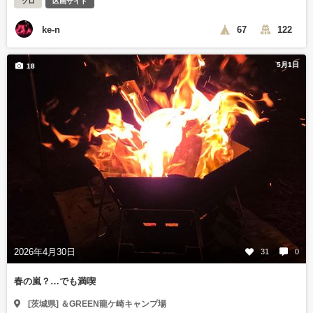
ソロ
区画サイト
ke-n
67
122
5月1日
18
2026年4月30日
31
0
春の嵐？…でも満喫
[茨城県] ＆GREEN龍ケ崎キャンプ場