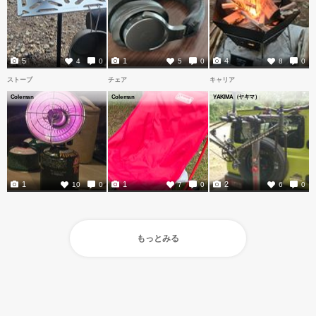
5
1
4
4
0
5
0
8
0
ストーブ
チェア
キャリア
Coleman
Coleman
YAKIMA（ヤキマ）
1
1
2
10
0
7
0
6
0
もっとみる