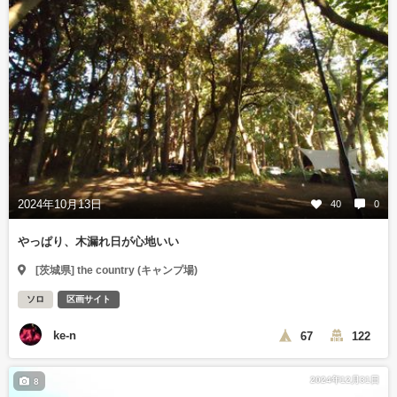
2024年10月13日
40
0
やっぱり、木漏れ日が心地いい
[茨城県] the country (キャンプ場)
ソロ
区画サイト
ke-n
67
122
2024年12月31日
8