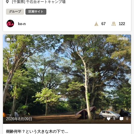
[千葉県] 千石台オートキャンプ場
グループ
区画サイト
ke-n
67
122
1時間前
13
2026年8月09日
3
0
樹齢何年？という大きな木の下で…