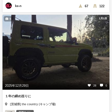
ke-n
67
122
1月1日
9
2025年12月29日
28
0
１年の締め括りに
[茨城県] the country (キャンプ場)