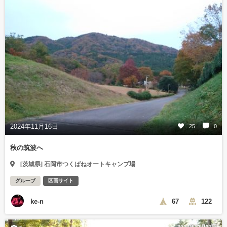
2024年11月16日
25
0
秋の筑波へ
[茨城県] 石岡市つくばねオートキャンプ場
グループ
区画サイト
ke-n
67
122
2024年12月31日