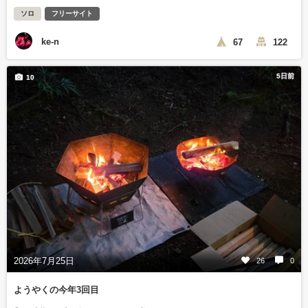
ソロ
フリーサイト
ke-n
67
122
5日前
10
2026年7月25日
26
0
ようやくの今年3回目