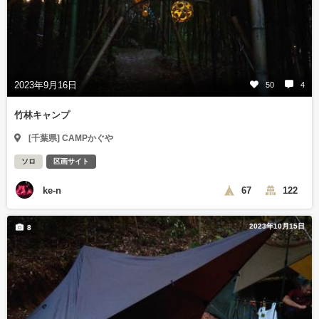
2023年9月16日
50
4
竹林キャンプ
[千葉県] CAMPかぐや
ソロ
区画サイト
ke-n
67
122
2023年10月15日
8