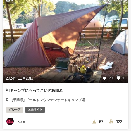
5
2024年11月23日
29
0
初キャンプにもってこいの秋晴れ
[千葉県] ゴールドマウンテンオートキャンプ場
グループ
区画サイト
ke-n
67
122