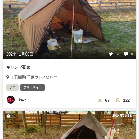
2024年1月06日
31
0
キャンプ初め
[千葉県] 千葉ウシノヒロバ
ソロ
フリーサイト
ke-n
67
122
2024年5月6日
8