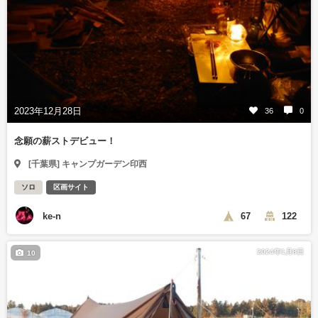
2023年12月28日
36
0
念願の薪ストデビュー！
[千葉県] キャンプガーデン印西
ソロ
区画サイト
ke-n
67
122
2024年1月8日
10