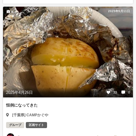
2025年5月11日
4
2025年4月26日
33
0
恒例になってきた
[千葉県] CAMPかぐや
グループ
区画サイト