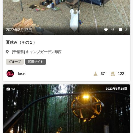
2023年8月17日
45
2
夏休み（その１）
[千葉県] キャンプガーデン印西
グループ
区画サイト
ke-n
67
122
2023年9月18日
14