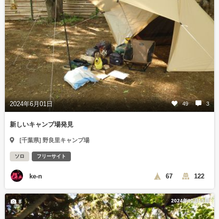
2024年6月01日
49
3
新しいキャンプ場発見
[千葉県] 野良里キャンプ場
ソロ
フリーサイト
ke-n
67
122
2024年10月19日
8