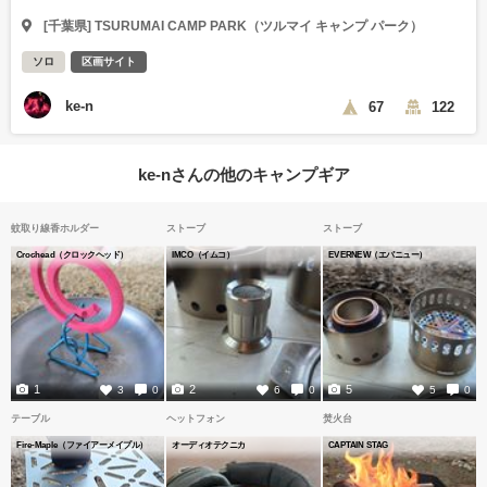
[千葉県] TSURUMAI CAMP PARK（ツルマイ キャンプ パーク）
ソロ
区画サイト
ke-n
67
122
ke-nさんの他のキャンプギア
蚊取り線香ホルダー
ストーブ
ストーブ
Crochead（クロックヘッド）
IMCO（イムコ）
EVERNEW（エバニュー）
1
2
5
3
0
6
0
5
0
テーブル
ヘットフォン
焚火台
Fire-Maple（ファイアーメイプル）
オーディオテクニカ
CAPTAIN STAG