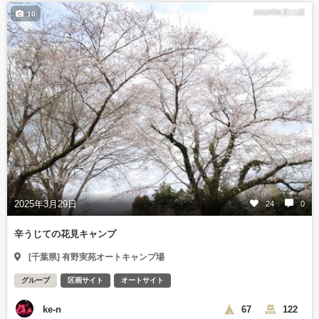
2025年5月11日
10
2025年3月29日
24
0
辛うじての花見キャンプ
[千葉県] 有野実苑オートキャンプ場
グループ
区画サイト
オートサイト
ke-n
67
122