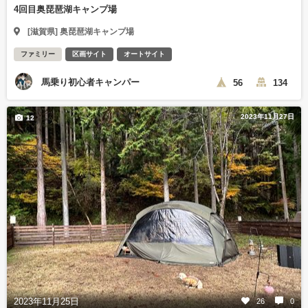
4回目奥琵琶湖キャンプ場
[滋賀県] 奥琵琶湖キャンプ場
ファミリー
区画サイト
オートサイト
馬乗り初心者キャンパー
56
134
2023年11月27日
12
2023年11月25日
26
0