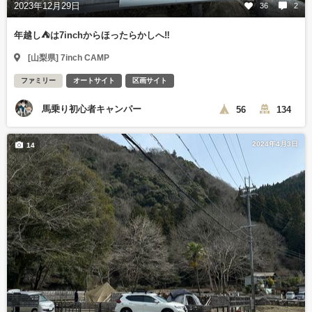
2023年12月29日
36
2
年越し⛺️は7inchからほったらかしへ‼️
[山梨県] 7inch CAMP
ファミリー
オートサイト
区画サイト
馬乗り初心者キャンパー
56
134
2024年4月3日
14