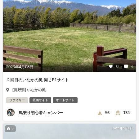
2023年4月08日
54
4
２回目のいなかの風 同じP1サイト
[長野県] いなかの風
ファミリー
区画サイト
オートサイト
馬乗り初心者キャンパー
56
134
2023年5月8日
9