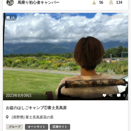
馬乗り初心者キャンパー
56
134
2023年8月12日
10
2023年8月09日
41
0
お盆のはしごキャンプ①富士見高原
[長野県] 富士見高原花の里
グループ
オートサイト
区画サイト