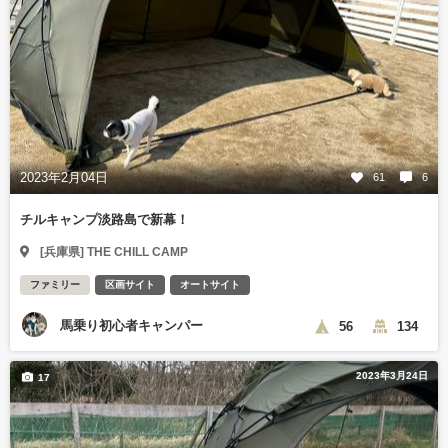
2023年2月04日
61
6
チルキャンプ淡路島で新幕！
[兵庫県] THE CHILL CAMP
ファミリー
区画サイト
オートサイト
馬乗り初心者キャンパー
56
134
2023年3月24日
17