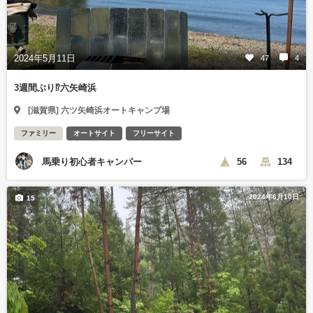
2024年5月11日
47
4
3週間ぶり⁉️六矢崎浜
[滋賀県] 六ツ矢崎浜オートキャンプ場
ファミリー
オートサイト
フリーサイト
馬乗り初心者キャンパー
56
134
2024年6月10日
15