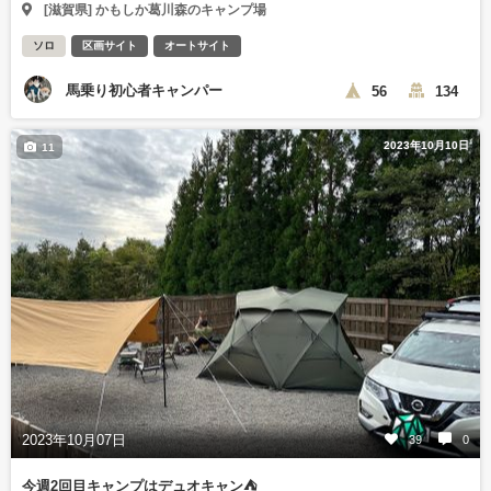
[滋賀県] かもしか葛川森のキャンプ場
ソロ
区画サイト
オートサイト
馬乗り初心者キャンパー
56
134
2023年10月10日
11
2023年10月07日
39
0
今週2回目キャンプはデュオキャン⛺️