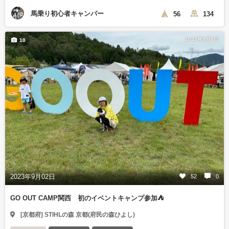
馬乗り初心者キャンパー
56
134
2023年9月6日
10
2023年9月02日
52
0
GO OUT CAMP関西 初のイベントキャンプ参加⛺️
[京都府] STIHLの森 京都(府民の森ひよし)