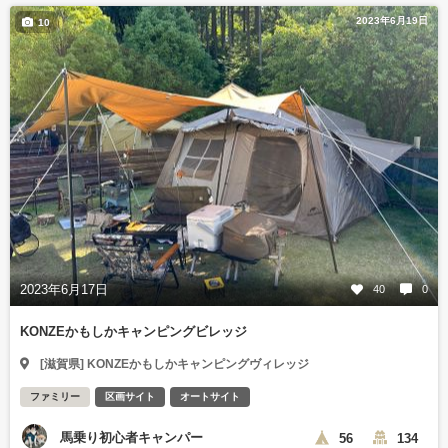
2023年6月19日
10
2023年6月17日
40
0
KONZEかもしかキャンピングビレッジ
[滋賀県] KONZEかもしかキャンピングヴィレッジ
ファミリー
区画サイト
オートサイト
馬乗り初心者キャンパー
56
134