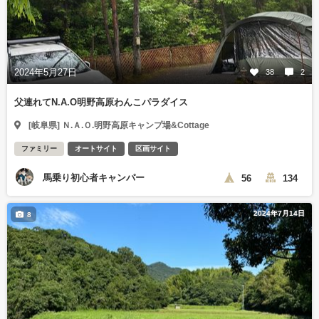
2024年5月27日
38
2
父連れてN.A.O明野高原わんこパラダイス
[岐阜県] Ｎ.Ａ.Ｏ.明野高原キャンプ場&Cottage
ファミリー
オートサイト
区画サイト
馬乗り初心者キャンパー
56
134
2024年7月14日
8