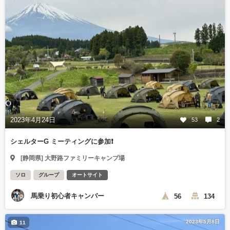
2023年4月24日
53
2
シェルターG ミーティングに参加❗️
[静岡県] 大野路ファミリーキャンプ場
ソロ
グループ
オートサイト
馬乗り初心者キャンパー
56
134
2023年5月8日
11