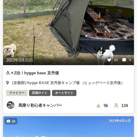
2023年3月21日
43
4
久々2泊！hygge base 京丹後
[京都府] Hygge BASE 京丹後キャンプ場 （ヒュッゲベース京丹後）
ファミリー
区画サイト
オートサイト
馬乗り初心者キャンパー
56
134
2023年4月11日
18