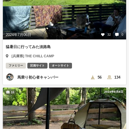
2024年7月06日
32
0
猛暑日に行ってみた淡路島
[兵庫県] THE CHILL CAMP
ファミリー
区画サイト
オートサイト
馬乗り初心者キャンパー
56
134
2024年8月8日
10