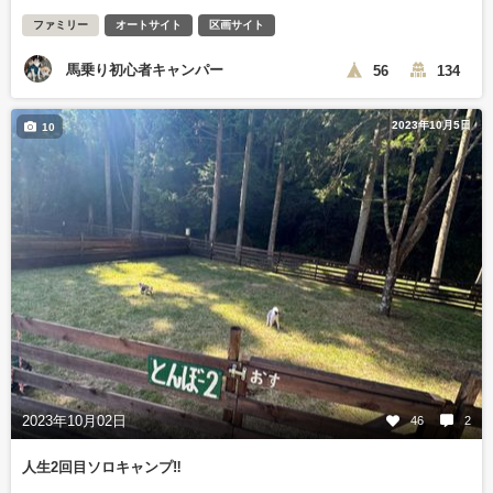
ファミリー
オートサイト
区画サイト
馬乗り初心者キャンパー
56
134
2023年10月5日
10
2023年10月02日
46
2
人生2回目ソロキャンプ‼️