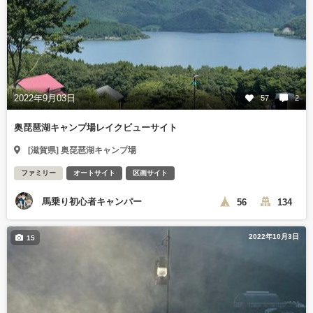
2022年9月03日
57
2
奥琵琶湖キャンプ場レイクビューサイト
[滋賀県] 奥琵琶湖キャンプ場
ファミリー
オートサイト
区画サイト
馬乗り初心者キャンパー
56
134
2022年10月3日
15