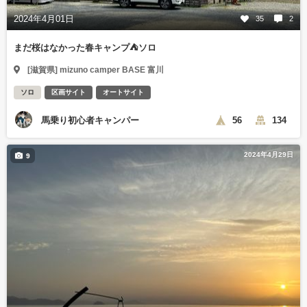
2024年4月01日
35
2
まだ桜はなかった春キャンプ⛺️ソロ
[滋賀県] mizuno camper BASE 富川
ソロ
区画サイト
オートサイト
馬乗り初心者キャンパー
56
134
2024年4月29日
9