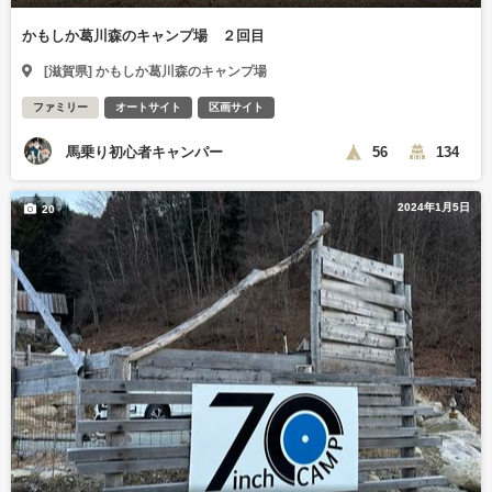
かもしか葛川森のキャンプ場 ２回目
[滋賀県] かもしか葛川森のキャンプ場
ファミリー
オートサイト
区画サイト
馬乗り初心者キャンパー
56
134
2024年1月5日
20