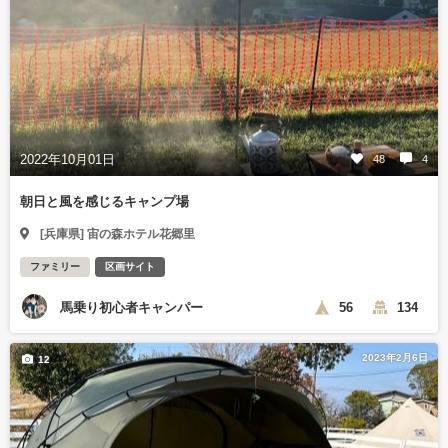
2022年10月01日
48
4
朝日と風を感じるキャンプ場
[兵庫県] 宙の森ホテル花郷里
ファミリー
区画サイト
馬乗り初心者キャンパー
56
134
2023年2月6日
12