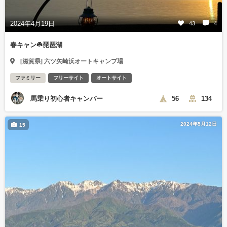
2024年4月19日
43
4
春キャン☘️琵琶湖
[滋賀県] 六ツ矢崎浜オートキャンプ場
ファミリー
フリーサイト
オートサイト
馬乗り初心者キャンパー
56
134
2024年5月12日
15