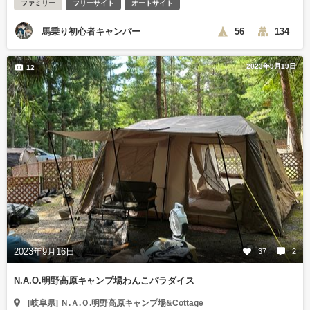
ファミリー
フリーサイト
オートサイト
馬乗り初心者キャンパー
56
134
2023年9月19日
12
2023年9月16日
37
2
N.A.O.明野高原キャンプ場わんこパラダイス
[岐阜県] Ｎ.Ａ.Ｏ.明野高原キャンプ場&Cottage