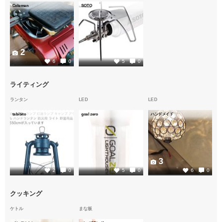
Coleman
SOTO
2
1
6
0
5
0
ライティング
ランタン
LED
LED
tabibito
goal zero
ハンドメイド
2
1
3
2
0
5
0
6
0
クッキング
ケトル
まな板