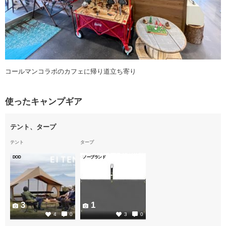
コールマンコラボのカフェに帰り道立ち寄り
使ったキャンプギア
テント、タープ
テント
タープ
DOD
ノーブランド
3
1
4
0
3
0