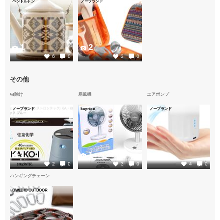
ペンドルトン
ノーブランド
1
2
6
0
3
0
その他
虫除け
扇風機
エアポンプ
ノーブランド
keynice
ノーブランド
1
1
1
2
0
3
0
4
0
ハンギングチェーン
OWLDIO OUTDOOR