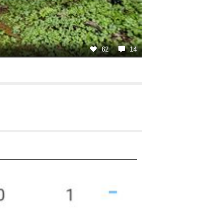
62
14