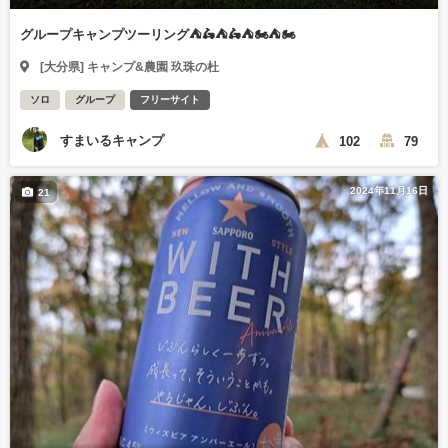
グループキャンプツーリング⛺🛵⛺🛵⛺🏍️⛺🏍️
[大分県] キャンプ&農園 玖珠の杜
ソロ
グループ
フリーサイト
すまいるキャンプ
102
79
2024年11月16日
21