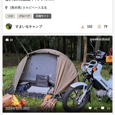
[熊本県] タキビベース玉名
ソロ
グループ
区画サイト
すまいるキャンプ
102
79
2024年10月26日
15
2024年10月26日
62
14