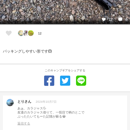
12
4
12
パッキングしやすい形です🙆
このキャンプギアをシェアする
とりさん
2024年10月7日
あぁ、カラジャス💦
友達のカラジャス借りて、一投目で柄のとこで
ぶったたいてもーた記憶が蘇る😭
返信する