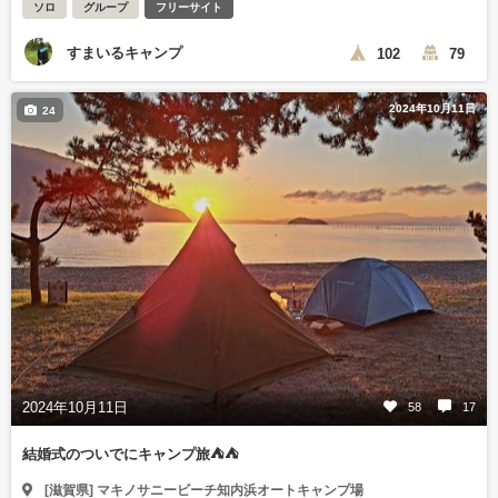
ソロ
グループ
フリーサイト
すまいるキャンプ
102
79
2024年10月11日
24
2024年10月11日
58
17
結婚式のついでにキャンプ旅⛺⛺
[滋賀県] マキノサニービーチ知内浜オートキャンプ場