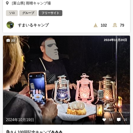
[富山県] 雨晴キャンプ場
ソロ
グループ
フリーサイト
すまいるキャンプ
102
79
2024年10月20日
23
2024年10月19日
58
16
🗿さん100回記念キャンプ⛺⛺⛺