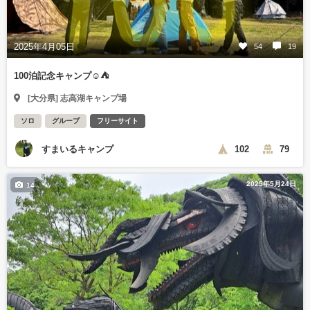
2025年4月05日
54
19
100泊記念キャンプ☺️⛺
[大分県] 志高湖キャンプ場
ソロ
グループ
フリーサイト
すまいるキャンプ
102
79
2025年5月24日
14