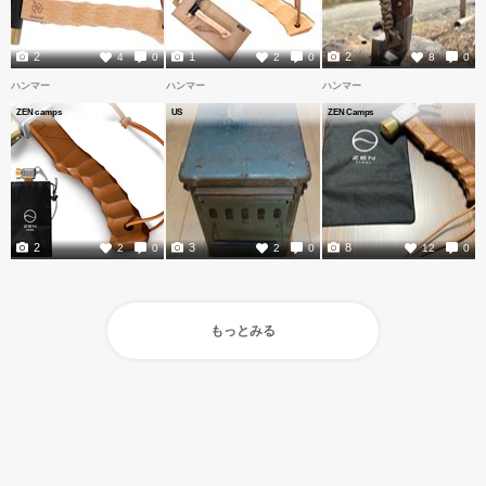
2
1
2
4
0
2
0
8
0
ハンマー
ハンマー
ハンマー
ZEN camps
US
ZEN Camps
2
3
8
2
0
2
0
12
0
もっとみる