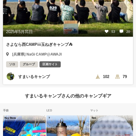
2025年5月31日
53
20
さよなら西CAMPiii玉ねぎキャンプ⛺
[兵庫県] NaGi CAMP@AWAJI
ソロ
グループ
区画サイト
すまいるキャンプ
102
79
すまいるキャンプさんの他のキャンプギア
手袋
LED
マット
Key Stone
？
Rab