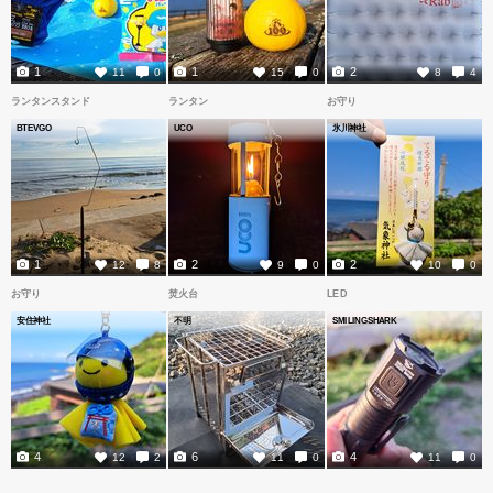
1
1
2
11
0
15
0
8
4
ランタンスタンド
ランタン
お守り
BTEVGO
UCO
氷川神社
1
2
2
12
8
9
0
10
0
お守り
焚火台
LED
安住神社
不明
SMILINGSHARK
4
6
4
12
2
11
0
11
0