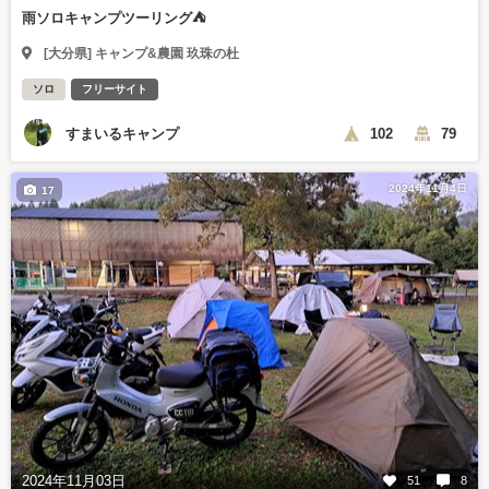
雨ソロキャンプツーリング⛺
[大分県] キャンプ&農園 玖珠の杜
ソロ
フリーサイト
すまいるキャンプ
102
79
2024年11月4日
17
2024年11月03日
51
8