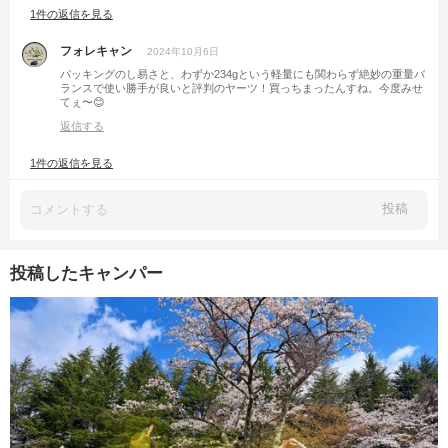
1件の返信を見る
フォレキャン
2024年10月6日
パッキングのし易さと、わずか234gという軽量にも関わらず絶妙の重量バ
ランスで使い勝手が良いと評判のヤーツ！買っちまったんすね。今度みせ
てぇ〜😊
返信する
1件の返信を見る
投稿
投稿したキャンパー