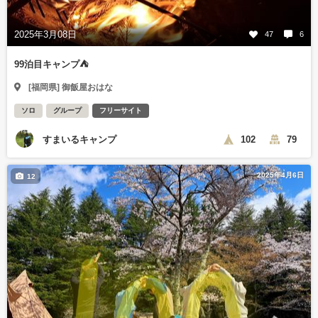
2025年3月08日
47
6
99泊目キャンプ⛺
[福岡県] 御飯屋おはな
ソロ
グループ
フリーサイト
すまいるキャンプ
102
79
2025年4月6日
12