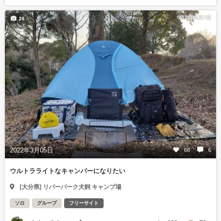
2022年3月7日
26
2022年3月05日
68
6
ウルトラライトなキャンパーになりたい
[大分県] リバーパーク犬飼 キャンプ場
ソロ
グループ
フリーサイト