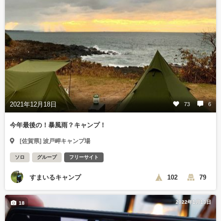
2021年12月18日
73
6
今年最後の！暴風雨？キャンプ！
[佐賀県] 波戸岬キャンプ場
ソロ
グループ
フリーサイト
すまいるキャンプ
102
79
2022年1月13日
18