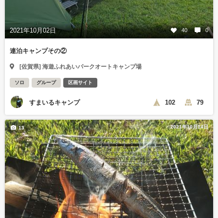
2021年10月02日
40
0
連泊キャンプその②
[佐賀県] 海遊ふれあいパークオートキャンプ場
ソロ
グループ
区画サイト
すまいるキャンプ
102
79
2021年10月14日
13