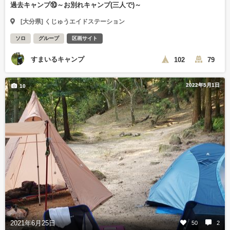
過去キャンプ⑩～お別れキャンプ(三人で)～
[大分県] くじゅうエイドステーション
ソロ
グループ
区画サイト
すまいるキャンプ
102
79
2022年5月1日
10
2021年6月25日
50
2