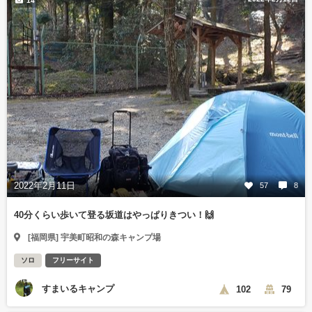
14
2022年2月11日
57
8
40分くらい歩いて登る坂道はやっぱりきつい！🙌
[福岡県] 宇美町昭和の森キャンプ場
ソロ
フリーサイト
すまいるキャンプ
102
79