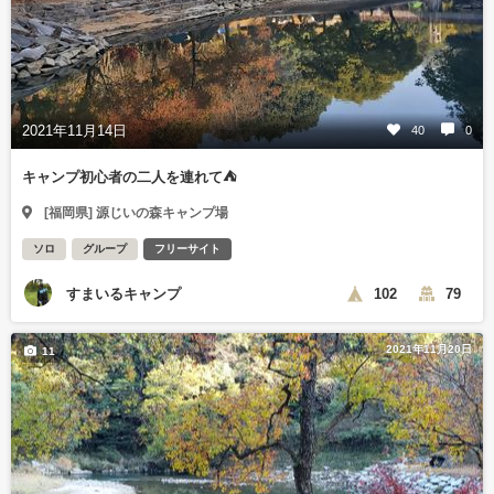
2021年11月14日
40
0
キャンプ初心者の二人を連れて⛺
[福岡県] 源じいの森キャンプ場
ソロ
グループ
フリーサイト
すまいるキャンプ
102
79
2021年11月20日
11