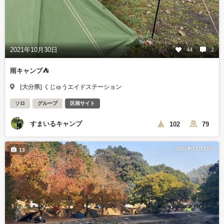
2021年10月30日
44
2
雨キャンプ⛺
[大分県] くじゅうエイドステーション
ソロ
グループ
区画サイト
すまいるキャンプ
102
79
2021年11月17日
13