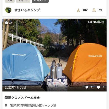
ソロ
グループ
区画サイト
すまいるキャンプ
102
79
2022年4月4日
17
2022年4月03日
71
4
新旧クロノスドーム⛺⛺
[福岡県] 宇美町昭和の森キャンプ場