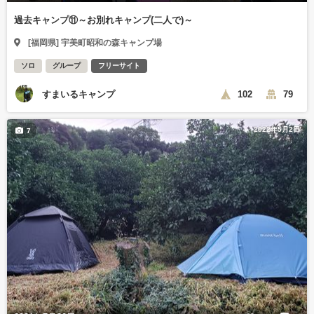
過去キャンプ⑪～お別れキャンプ(二人で)～
[福岡県] 宇美町昭和の森キャンプ場
ソロ
グループ
フリーサイト
すまいるキャンプ
102
79
2022年5月2日
7