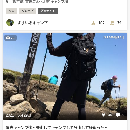
[熊本県] 吉原ごんべえ村 キャンプ場
ソロ
グループ
区画サイト
すまいるキャンプ
102
79
2022年4月29日
26
2021年5月29日
46
2
過去キャンプ⑨～登山してキャンプして登山して鰻食った～