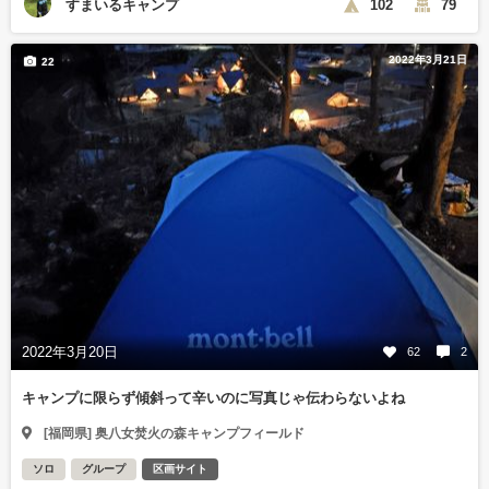
すまいるキャンプ
102
79
2022年3月21日
22
2022年3月20日
62
2
キャンプに限らず傾斜って辛いのに写真じゃ伝わらないよね
[福岡県] 奥八女焚火の森キャンプフィールド
ソロ
グループ
区画サイト