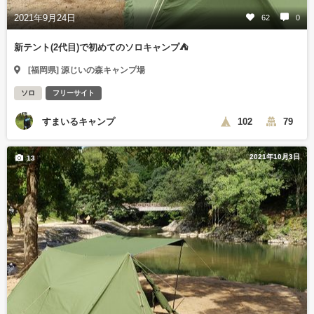
2021年9月24日
62
0
新テント(2代目)で初めてのソロキャンプ⛺
[福岡県] 源じいの森キャンプ場
ソロ
フリーサイト
すまいるキャンプ
102
79
2021年10月3日
13