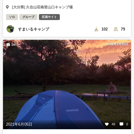
[大分県] 久住山荘南登山口キャンプ場
ソロ
グループ
区画サイト
すまいるキャンプ
102
79
2022年4月30日
19
2021年6月05日
49
0