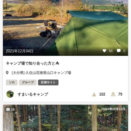
2021年12月04日
65
0
キャンプ場で知り合った方と⛺
[大分県] 久住山荘南登山口キャンプ場
ソロ
グループ
区画サイト
すまいるキャンプ
102
79
2021年12月12日
15