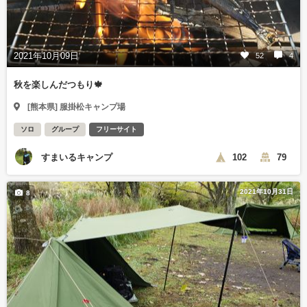
2021年10月09日
52
4
秋を楽しんだつもり🍁
[熊本県] 服掛松キャンプ場
ソロ
グループ
フリーサイト
すまいるキャンプ
102
79
2021年10月31日
8