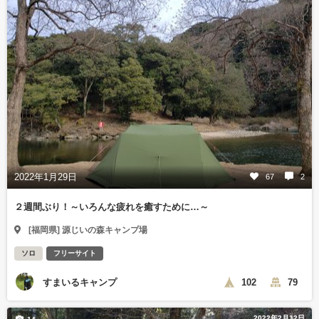
2022年1月29日
67
2
２週間ぶり！～いろんな疲れを癒すために…～
[福岡県] 源じいの森キャンプ場
ソロ
フリーサイト
すまいるキャンプ
102
79
2022年2月12日