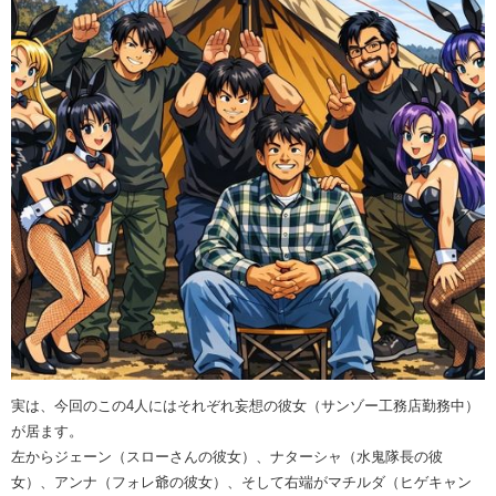
実は、今回のこの4人にはそれぞれ妄想の彼女（サンゾー工務店勤務中）
が居ます。
左からジェーン（スローさんの彼女）、ナターシャ（水鬼隊長の彼
女）、アンナ（フォレ爺の彼女）、そして右端がマチルダ（ヒゲキャン