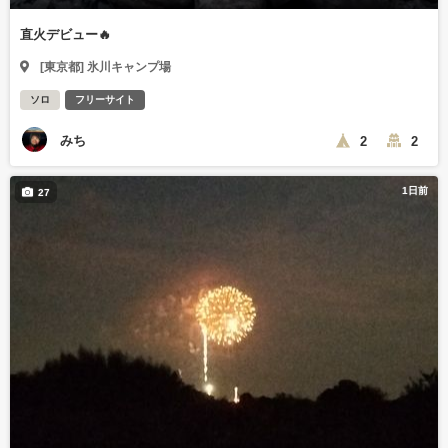
直火デビュー🔥
[東京都] 氷川キャンプ場
ソロ
フリーサイト
みち
2
2
1日前
27