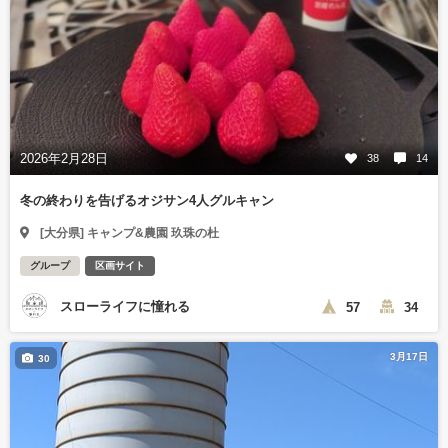
2026年2月28日
38
14
冬の終わりを告げるオジサン4人グルキャン
[大分県] キャンプ&農園 玖珠の杜
グループ
区画サイト
スローライフに憧れる
57
34
3月17日
30