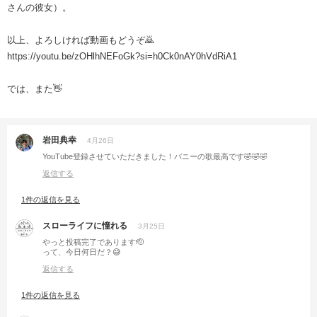
さんの彼女）。
以上、よろしければ動画もどうぞ🙇
https://youtu.be/zOHlhNEFoGk?si=h0Ck0nAY0hVdRiA1
では、また👋
岩田典幸
4月26日
YouTube登録させていただきました！バニーの歌最高です🤣🤣🤣
返信する
1件の返信を見る
スローライフに憧れる
3月25日
やっと投稿完了であります🫡
って、今日何日だ？😅
返信する
1件の返信を見る