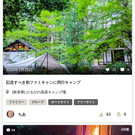
2026年7月25日
25
4
記念すべき初ファミキャンに同行キャンプ
[岐阜県] ひるがの高原キャンプ場
ファミリー
グループ
オートサイト
フリーサイト
ちあ
63
0
3日前
14