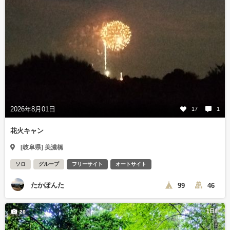
2026年8月01日
17
1
花火キャン
[岐阜県] 美濃橋
ソロ
グループ
フリーサイト
オートサイト
たかぽんた
99
46
1日前
26