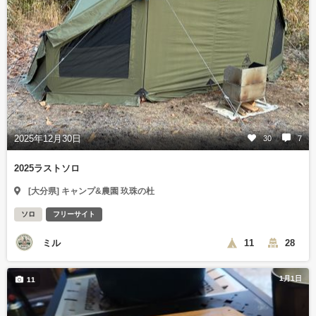
2025年12月30日
30
7
2025ラストソロ
[大分県] キャンプ&農園 玖珠の杜
ソロ
フリーサイト
ミル
11
28
1月1日
11