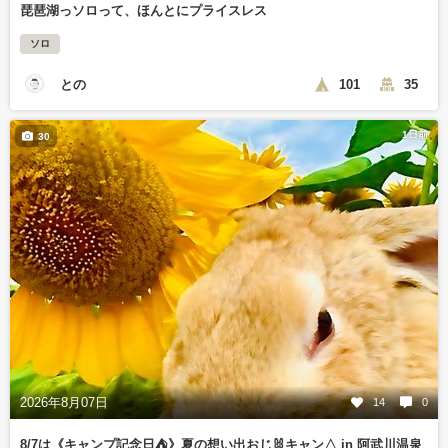
琵琶湖っソロって、ほんとにプライスレス
ソロ
との
101
35
1日前
30
2026年8月07日
14
0
8/7は《キャンプ記念日⛺️》夏の想い出おじ🐰キャン△ in 阿武川温泉