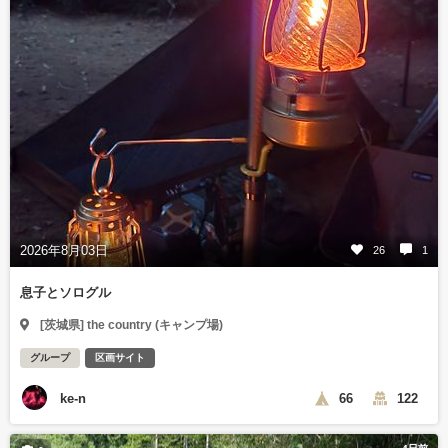
2026年8月03日
26
1
息子とソログル
[茨城県] the country (キャンプ場)
グループ
区画サイト
ke-n
66
122