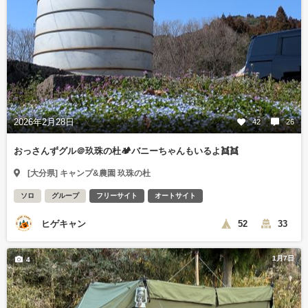
2026年2月28日
42
26
おっさんずグル＠玖珠の杜🏕️バニーちゃんもいるよ👯👯
[大分県] キャンプ&農園 玖珠の杜
ソロ
グループ
フリーサイト
オートサイト
ヒゲキャン
52
33
1月7日
4