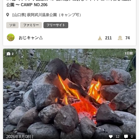
公園 〜 CAMP NO.206
[山口県] 萩阿武川温泉公園（キャンプ可）
ソロ
ファミリー
フリーサイト
おじキャン△
211
74
1日前
2
2026年8月08日
12
0