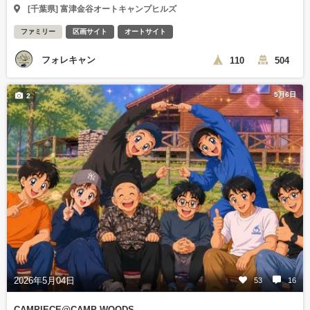
[千葉県] 富津金谷オートキャンプヒルズ
ファミリー
区画サイト
オートサイト
フォレキャン
110
504
5月6日
2
2026年5月04日
53
16
CAMPIECE@CAMP WOODS