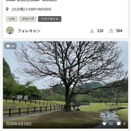
[大分県] CAMP×WOODS
ソロ
グループ
フリーサイト
フォレキャン
110
504
4月24日
14
2026年4月24日
43
8