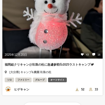
2025年12月20日
43
16
福岡組クリキャン@玖珠の杜に急遽参戦💦2025ラストキャンプ🏕️
[大分県] キャンプ&農園 玖珠の杜
ソロ
ファミリー
グループ
オートサイト
ヒゲキャン
52
33