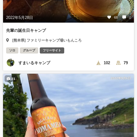
2022年5月28日
68
0
先輩の誕生日キャンプ
[熊本県] ファミリーキャンプ場いもんころ
ソロ
グループ
フリーサイト
すまいるキャンプ
102
79
2022年9月6日
21