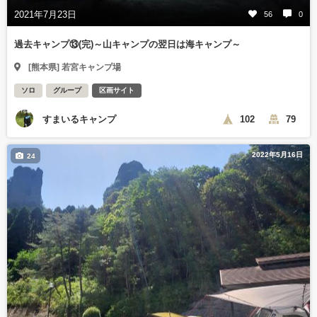
2021年7月23日
56
0
過去キャンプ⑬(完)～山キャンプの翌日は海キャンプ～
[熊本県] 若宮キャンプ場
ソロ
グループ
区画サイト
すまいるキャンプ
102
79
2022年5月16日
24