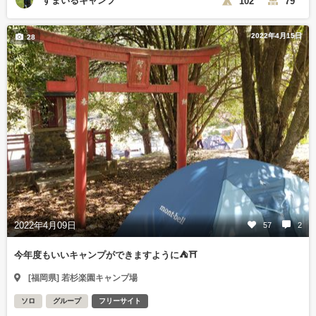
すまいるキャンプ
102
79
2022年4月15日
28
2022年4月09日
57
2
今年度もいいキャンプができますように⛺⛩️
[福岡県] 若杉楽園キャンプ場
ソロ
グループ
フリーサイト