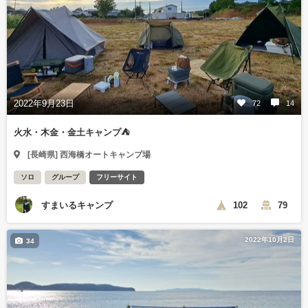
2022年9月23日
72
14
火水・木金・金土キャンプ⛺
[長崎県] 西海橋オートキャンプ場
ソロ
グループ
フリーサイト
すまいるキャンプ
102
79
2022年10月2日
34