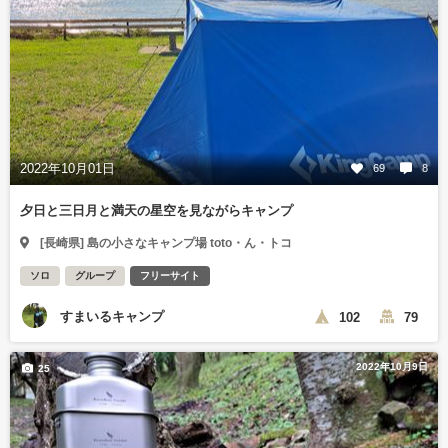
2022年10月01日
69
8
夕日と三日月と満天の星空を見ながらキャンプ
[長崎県] 島の小さなキャンプ場 toto・ん・トコ
ソロ
グループ
フリーサイト
すまいるキャンプ
102
79
2022年10月9日
25