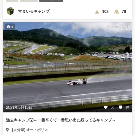
すまいるキャンプ
102
79
2022年4月26日
9
2021年5月15日
50
10
過去キャンプ⑦～一番辛くて一番思い出に残ってるキャンプ～
[大分県] オートポリス