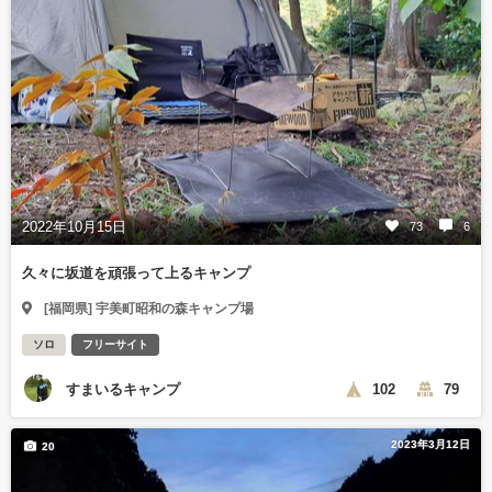
2022年10月15日
73
6
久々に坂道を頑張って上るキャンプ
[福岡県] 宇美町昭和の森キャンプ場
ソロ
フリーサイト
すまいるキャンプ
102
79
2023年3月12日
20