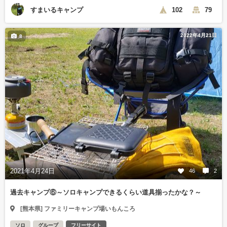
すまいるキャンプ
102
79
2022年4月21日
8
2021年4月24日
46
2
過去キャンプ⑥～ソロキャンプできるくらい道具揃ったかな？～
[熊本県] ファミリーキャンプ場いもんころ
ソロ
グループ
フリーサイト