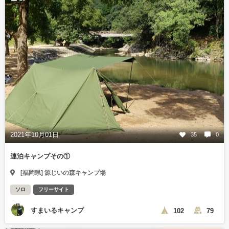
2021年10月01日
35
0
連泊キャンプその①
[福岡県] 源じいの森キャンプ場
ソロ
フリーサイト
すまいるキャンプ
102
79