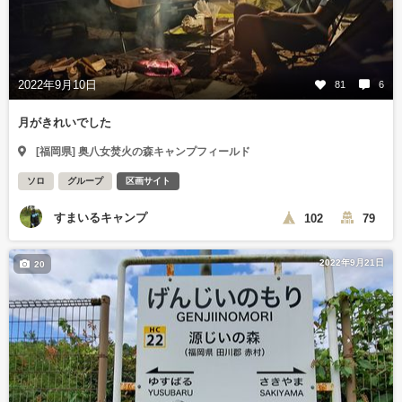
2022年9月10日
81
6
月がきれいでした
[福岡県] 奥八女焚火の森キャンプフィールド
ソロ
グループ
区画サイト
すまいるキャンプ
102
79
2022年9月21日
20