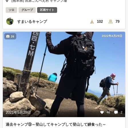
[熊本県] 吉原ごんべえ村 キャンプ場
ソロ
グループ
区画サイト
すまいるキャンプ
102
79
2022年4月29日
26
2021年5月29日
46
2
過去キャンプ⑨～登山してキャンプして登山して鰻食った～