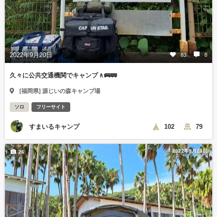
2022年9月20日
83
8
久々に公共交通機関でキャンプ🚶🚌🚃
[福岡県] 源じいの森キャンプ場
ソロ
フリーサイト
すまいるキャンプ
102
79
2022年9月23日
26