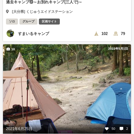
過去キャンプ⑩～お別れキャンプ(三人で)～
[大分県] くじゅうエイドステーション
ソロ
グループ
区画サイト
すまいるキャンプ
102
79
2022年5月1日
10
2021年6月25日
50
2