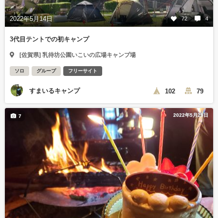
2022年5月14日
72
4
3代目テントでの初キャンプ
[佐賀県] 乳待坊公園いこいの広場キャンプ場
ソロ
グループ
フリーサイト
すまいるキャンプ
102
79
2022年5月29日
7