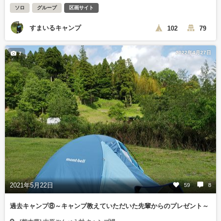
ソロ
グループ
区画サイト
すまいるキャンプ
102
79
2022年4月27日
7
2021年5月22日
59
8
過去キャンプ⑧～キャンプ教えていただいた先輩からのプレゼント～