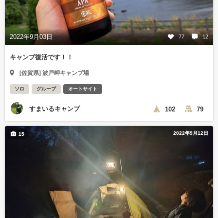
2022年9月03日
77
12
キャンプ復活です！！
[佐賀県] 波戸岬キャンプ場
ソロ
グループ
オートサイト
すまいるキャンプ
102
79
2022年9月12日
15