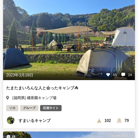
2023年3月19日
65
24
たまたまいろんな人と会ったキャンプ⛺
[福岡県] 橘香園キャンプ場
ソロ
グループ
区画サイト
すまいるキャンプ
102
79
2023年3月26日
28