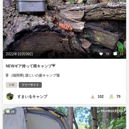
2022年10月09日
78
12
NEWギア持って雨キャンプ☔
[福岡県] 源じいの森キャンプ場
ソロ
フリーサイト
すまいるキャンプ
102
79
2022年10月15日
20