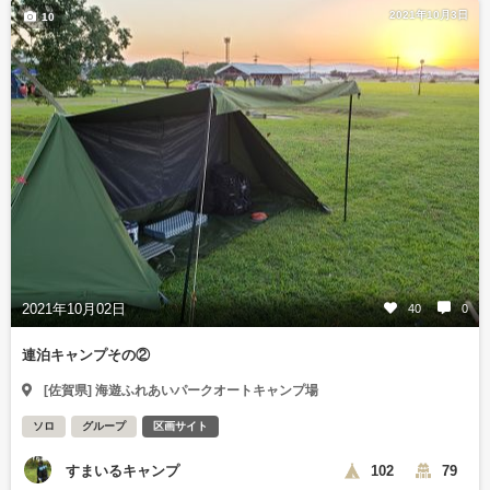
2021年10月3日
10
2021年10月02日
40
0
連泊キャンプその②
[佐賀県] 海遊ふれあいパークオートキャンプ場
ソロ
グループ
区画サイト
すまいるキャンプ
102
79