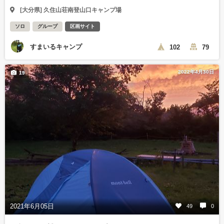
[大分県] 久住山荘南登山口キャンプ場
ソロ
グループ
区画サイト
すまいるキャンプ
102
79
2022年4月30日
19
2021年6月05日
49
0