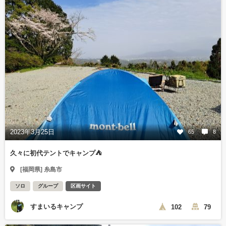
2023年3月25日
65
8
久々に初代テントでキャンプ⛺
[福岡県] 糸島市
ソロ
グループ
区画サイト
すまいるキャンプ
102
79