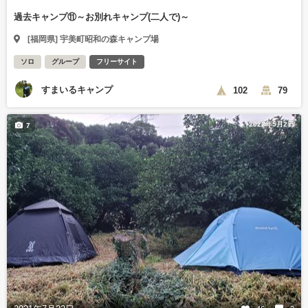
過去キャンプ⑪～お別れキャンプ(二人で)～
[福岡県] 宇美町昭和の森キャンプ場
ソロ
グループ
フリーサイト
すまいるキャンプ
102
79
2022年5月2日
7