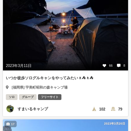
2023年3月11日
66
8
いつか徒歩ソログルキャンをやってみたい🚶⛺🚶⛺
[福岡県] 宇美町昭和の森キャンプ場
ソロ
グループ
フリーサイト
すまいるキャンプ
102
79
2023年3月20日
17