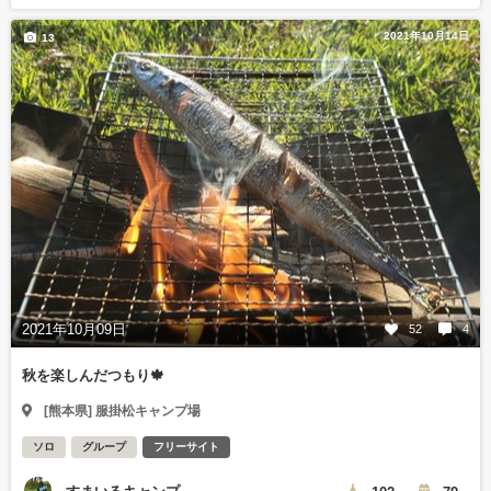
2021年10月14日
13
2021年10月09日
52
4
秋を楽しんだつもり🍁
[熊本県] 服掛松キャンプ場
ソロ
グループ
フリーサイト