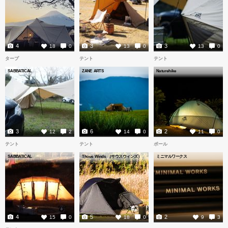
4
3
3
18
0
13
0
13
0
タープ
テント
テント
SABBATICAL
ZANE ARTS
Naturehike
3
6
2
12
2
14
0
11
0
テント
テント
ポール
SABBATICAL
Thous Winds （サウスウィンズ）
ミニマルワークス
4
5
2
15
0
18
0
9
3