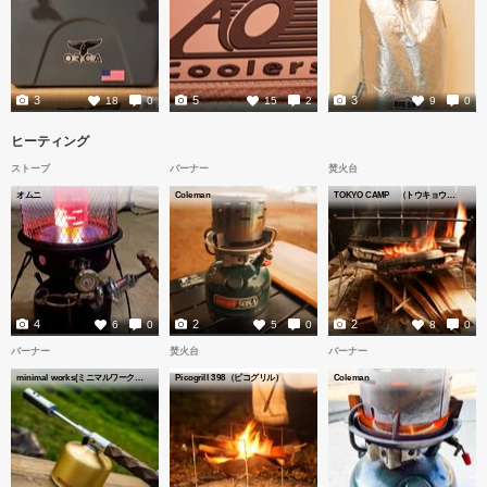
3
5
3
18
0
15
2
9
0
ヒーティング
ストーブ
バーナー
焚火台
オムニ
Coleman
TOKYO CAMP （トウキョウキャンプ）
4
2
2
6
0
5
0
8
0
バーナー
焚火台
バーナー
minimal works(ミニマルワークス)
Picogrill 398（ピコグリル）
Coleman