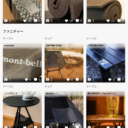
3
2
3
16
0
16
0
11
2
ファニチャー
テーブル
チェア
テーブル
mont-bell
CAPTAIN STAG
CAPTAIN STAG
7
2
2
8
0
6
0
8
0
テーブル
チェア
テーブル
ノーブランド
Helinox
BELKROOT（ベルクロート）
5
3
6
11
0
13
0
16
0