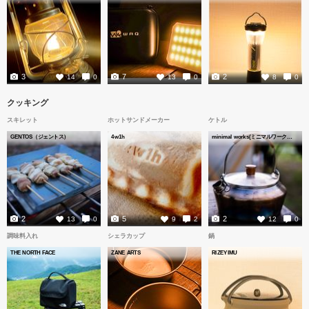
3
7
2
14
0
13
0
8
0
クッキング
スキレット
ホットサンドメーカー
ケトル
GENTOS（ジェントス）
4w1h
minimal works(ミニマルワークス)
2
5
2
13
0
9
2
12
0
調味料入れ
シェラカップ
鍋
THE NORTH FACE
ZANE ARTS
RIZEYIMU