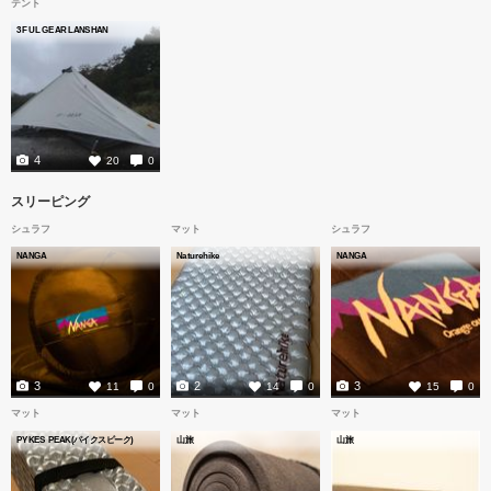
テント
3F UL GEAR LANSHAN
4
20
0
スリーピング
シュラフ
マット
シュラフ
NANGA
Naturehike
NANGA
3
2
3
11
0
14
0
15
0
マット
マット
マット
PYKES PEAK(パイクスピーク)
山旅
山旅