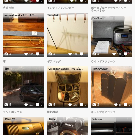
4
2
3
13
0
8
0
9
0
火吹き棒
インディアンハンガー
ポータブルバッテリー／ソー
ラーパネル
monarch works モナークワークス
Novelinks
EcoFlow
4
4
4
12
0
10
0
10
5
車
ギアバッグ
ウインドスクリーン
日産
Oregonian Camper（オレゴニアンキャンパー）
TOKYO CAMP
5
5
2
11
0
14
0
6
0
ランチボックス
撮影機材
キャンプギアラック
STANLEY
SONY
Yaheetech