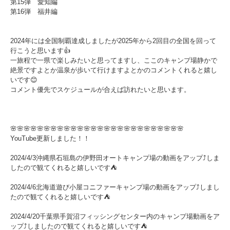
第15弾 愛知編
第16弾 福井編
2024年には全国制覇達成しましたが2025年から2回目の全国を回って
行こうと思います👍
一旅程で一県で楽しみたいと思ってますし、ここのキャンプ場静かで
絶景ですよとか温泉が歩いて行けますよとかのコメントくれると嬉し
いです😊
コメント優先でスケジュールが合えば訪れたいと思います。
🌸🌸🌸🌸🌸🌸🌸🌸🌸🌸🌸🌸🌸🌸🌸🌸🌸🌸🌸🌸🌸🌸🌸🌸🌸🌸
YouTube更新しました！！
2024/4/3沖縄県石垣島の伊野田オートキャンプ場の動画をアップ⤴️しま
したので観てくれると嬉しいです⛺️
2024/4/6北海道遊び小屋コニファーキャンプ場の動画をアップ⤴️しまし
たので観てくれると嬉しいです⛺️
2024/4/20千葉県手賀沼フィッシングセンター内のキャンプ場動画をア
ップ⤴︎しましたので観てくれると嬉しいです⛺️