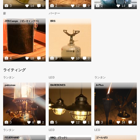
3
2
2
14
0
12
0
13
2
薪
バーナー
ZEN Camps （ゼンキャンプス）
BRS
4
3
18
0
10
0
ライティング
ランタン
LED
ランタン
petromax
BAREBONES
A-Plus
3
5
3
8
2
12
1
14
3
ランタン
LED
LED
FEUERHAND
WAQ （ワック）
ゴールゼロ