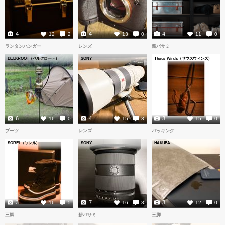
4
4
4
12
2
13
0
11
0
ランタンハンガー
レンズ
薪バサミ
BELKROOT（ベルクロート）
SONY
Thous Winds（サウスウィンズ）
6
4
3
16
0
15
3
15
0
ブーツ
レンズ
パッキング
SOREL（ソレル）
SONY
HAKUBA
3
7
3
16
5
16
8
12
0
三脚
薪バサミ
三脚