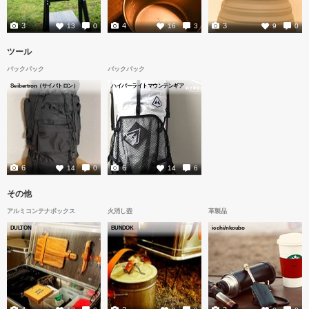
3
4
3
13
0
16
3
9
0
ツール
バックパック
バックパック
Seibertron（サイバトロン）
ハイパーライトマウンテンギア
6
6
14
0
14
6
その他
アルミコンテナボックス
火消し壺
革製品
DULTON
BUNDOK
icchi/nkoubo