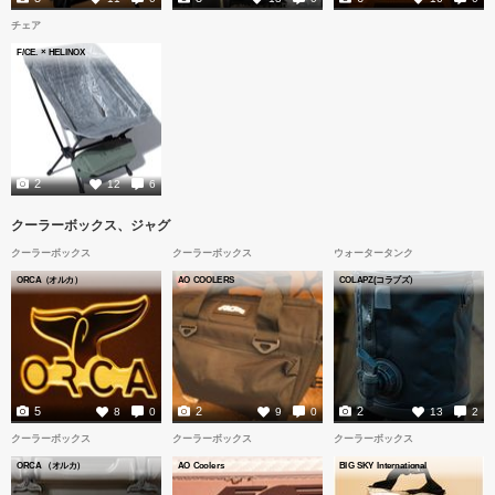
チェア
F/CE. × HELINOX
2
12
6
クーラーボックス、ジャグ
クーラーボックス
クーラーボックス
ウォータータンク
ORCA（オルカ）
AO COOLERS
COLAPZ(コラプズ）
5
2
2
8
0
9
0
13
2
クーラーボックス
クーラーボックス
クーラーボックス
ORCA （オルカ）
AO Coolers
BIG SKY International