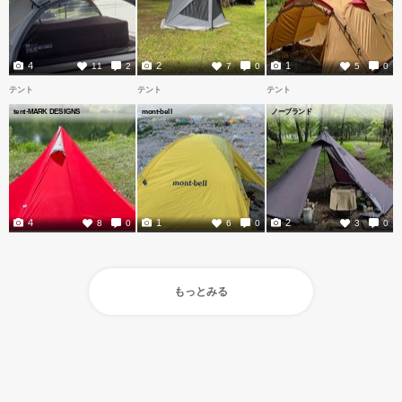
4
2
1
11
2
7
0
5
0
テント
テント
テント
tent-MARK DESIGNS
mont-bell
ノーブランド
4
1
2
8
0
6
0
3
0
もっとみる