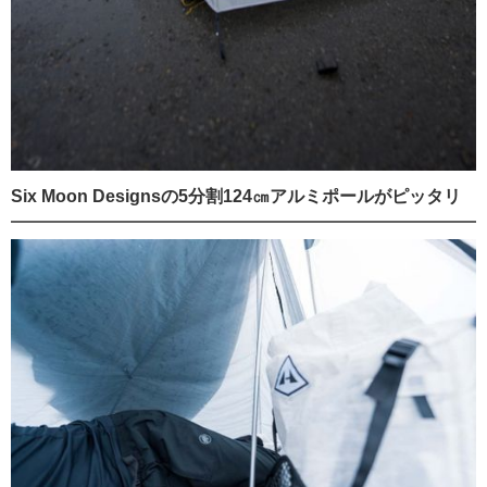
Six Moon Designsの5分割124㎝アルミポールがピッタリ