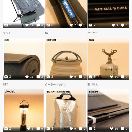
2
6
2
12
6
7
0
9
3
マット
鍋
バーナー
山旅
RIZEYIMU
BRS
3
3
3
11
2
9
0
10
0
LED
クーラーボックス
薪バサミ
ゴールゼロ
BIG SKY International
Belmont
2
3
2
8
0
9
0
16
0