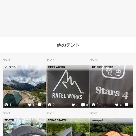
他のテント
テント
テント
テント
ノーブランド
RATEL WORKS
THE FREE SPIRITS
1
2
2
4
0
3
0
4
0
テント
テント
テント
TENTER
TOKYO CRAFTS
snow peak