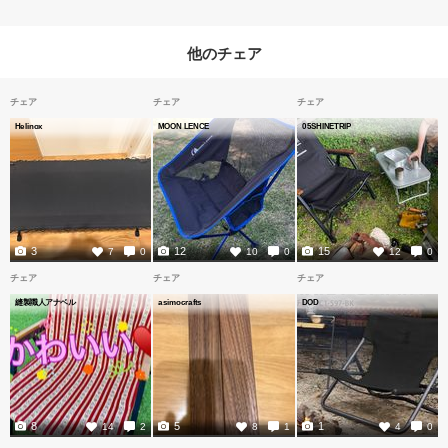
他のチェア
チェア
チェア
チェア
Helinox
MOON LENCE
05SHINETRIP
3
12
15
7
0
10
0
12
0
チェア
チェア
チェア
縫製職人アナベル
asimocrafts
DOD
8
5
1
14
2
8
1
4
0