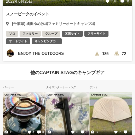
2022年6月25日
56
0
スノーピークのイベント
[千葉県] 成田ゆめ牧場ファミリーオートキャンプ場
ソロ
ファミリー
グループ
区画サイト
フリーサイト
オートサイト
キャンピングカー
ENJOY THE OUTDOORS
185
72
他のCAPTAIN STAGのキャンプギア
バーナー
ナイロンターナートング
テント
CAPTAIN STAG
CAPTAIN STAG
CAPTAIN STAG
1
5
3
4
0
4
0
7
0