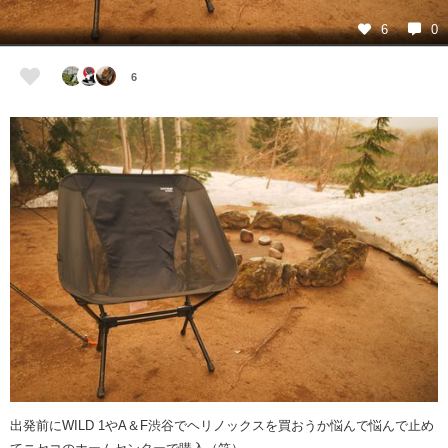
6
0
6
出発前にWILD 1やA＆F渋谷でヘリノックスを買おうか悩んで悩んで止め