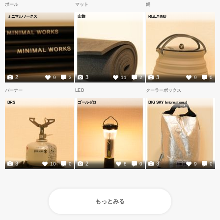
ポール
マット
鍋
ミニマルワークス
山旅
RIZEYIMU
2
3
3
9
3
11
2
9
0
バーナー
LED
クーラーボックス
BRS
ゴールゼロ
BIG SKY International
3
2
3
10
0
8
0
9
0
もっとみる