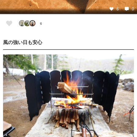
6
0
6
風の強い日も安心