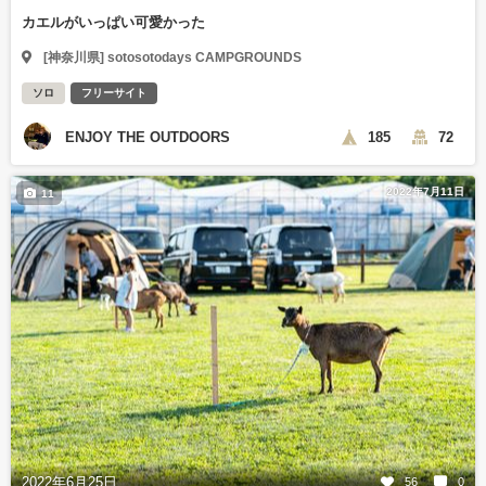
カエルがいっぱい可愛かった
[神奈川県] sotosotodays CAMPGROUNDS
ソロ
フリーサイト
ENJOY THE OUTDOORS
185
72
2022年7月11日
11
2022年6月25日
56
0