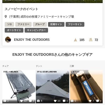
スノーピークのイベント
[千葉県] 成田ゆめ牧場ファミリーオートキャンプ場
ソロ
ファミリー
グループ
区画サイト
フリーサイト
オートサイト
キャンピングカー
ENJOY THE OUTDOORS
185
72
ENJOY THE OUTDOORSさんの他のキャンプギア
チェア
テント
三脚
F/CE. × HELINOX
3F UL GEAR LANSHAN
レオフォト
2
4
6
12
6
20
0
7
0