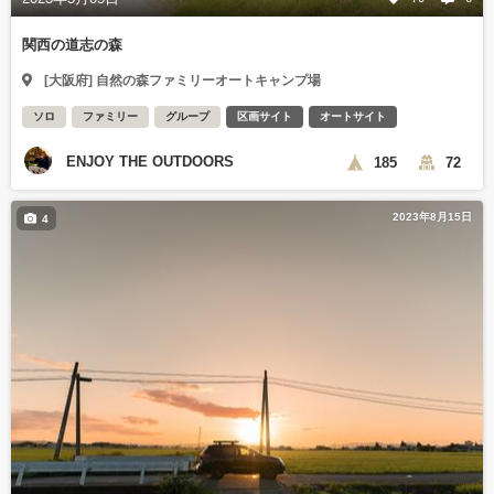
関西の道志の森
[大阪府] 自然の森ファミリーオートキャンプ場
ソロ
ファミリー
グループ
区画サイト
オートサイト
ENJOY THE OUTDOORS
185
72
2023年8月15日
4