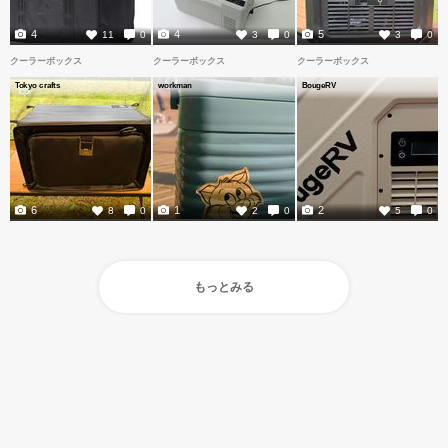
4
4
5
11
0
3
0
3
0
クーラーボックス
クーラーボックス
クーラーボックス
Tokyo crafts
workman
BougeRV
6
1
2
8
0
2
0
5
0
もっとみる