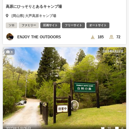
高原にひっそりとあるキャンプ場
[岡山県] 大芦高原キャンプ場
ソロ
ファミリー
区画サイト
フリーサイト
オートサイト
ENJOY THE OUTDOORS
185
72
2023年5月22日
9
2023年5月05日
70
6