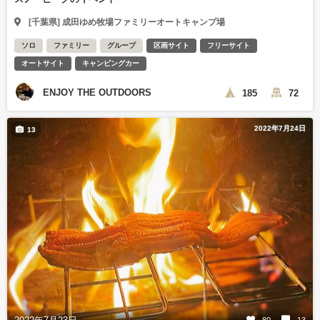
[千葉県] 成田ゆめ牧場ファミリーオートキャンプ場
ソロ
ファミリー
グループ
区画サイト
フリーサイト
オートサイト
キャンピングカー
ENJOY THE OUTDOORS
185
72
2022年7月24日
13
80
13