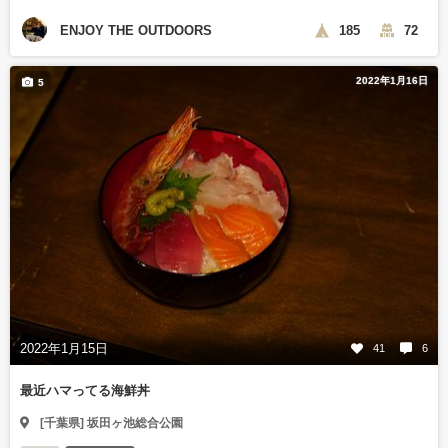
ENJOY THE OUTDOORS
185
72
2022年1月16日
5
2022年1月15日
41
6
最近ハマってる海鮮丼
[千葉県] 坂田ヶ池総合公園