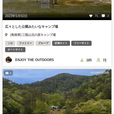
2023年5月02日
71
2
広々とした公園みたいなキャンプ場
[島根県] 三瓶山北の原キャンプ場
ソロ
ファミリー
グループ
区画サイト
フリーサイト
オートサイト
ENJOY THE OUTDOORS
185
72
2023年5月13日
7