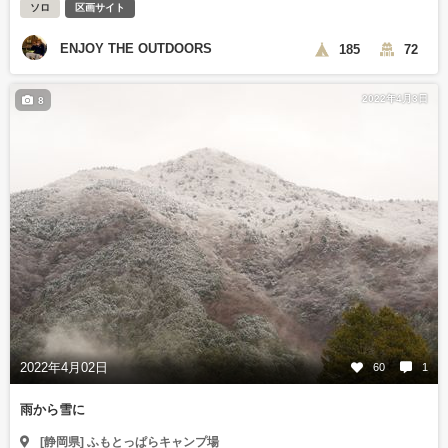
ソロ
区画サイト
ENJOY THE OUTDOORS
185
72
2022年4月3日
8
2022年4月02日
60
1
雨から雪に
[静岡県] ふもとっぱらキャンプ場