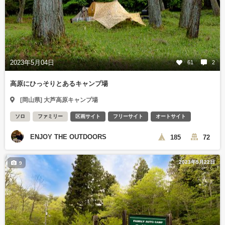
2023年5月04日
61
2
高原にひっそりとあるキャンプ場
[岡山県] 大芦高原キャンプ場
ソロ
ファミリー
区画サイト
フリーサイト
オートサイト
ENJOY THE OUTDOORS
185
72
2023年5月22日
9