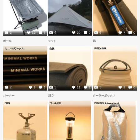
2
4
6
12
6
20
0
7
0
ポール
マット
鍋
ミニマルワークス
山旅
RIZEYIMU
2
3
3
9
3
11
2
9
0
バーナー
LED
クーラーボックス
BRS
ゴールゼロ
BIG SKY International