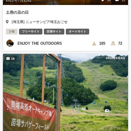
2022年7月23日
土用の丑の日
[埼玉県] ニューサンピア埼玉おごせ
ソロ
フリーサイト
区画サイト
オートサイト
ENJOY THE OUTDOORS
185
72
2022年9月4日
18