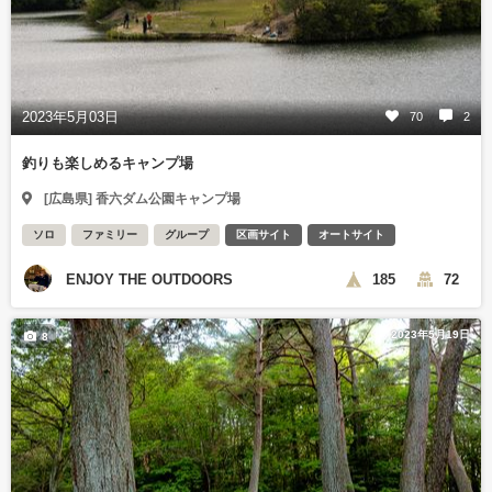
2023年5月03日
70
2
釣りも楽しめるキャンプ場
[広島県] 香六ダム公園キャンプ場
ソロ
ファミリー
グループ
区画サイト
オートサイト
ENJOY THE OUTDOORS
185
72
2023年5月19日
8