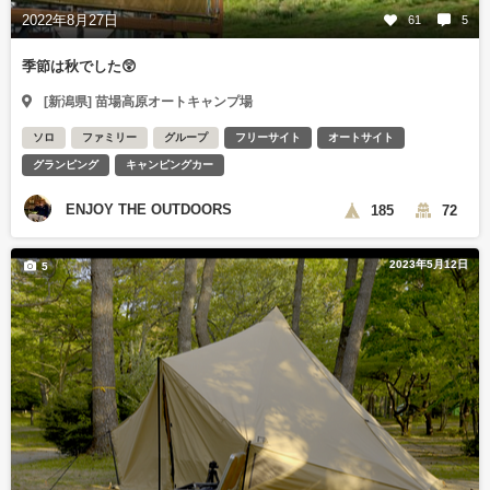
2022年8月27日
61
5
季節は秋でした😲
[新潟県] 苗場高原オートキャンプ場
ソロ
ファミリー
グループ
フリーサイト
オートサイト
グランピング
キャンピングカー
ENJOY THE OUTDOORS
185
72
2023年5月12日
5