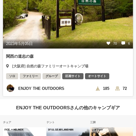
2023年5月05日
70
6
関西の道志の森
[大阪府] 自然の森ファミリーオートキャンプ場
ソロ
ファミリー
グループ
区画サイト
オートサイト
ENJOY THE OUTDOORS
185
72
ENJOY THE OUTDOORSさんの他のキャンプギア
チェア
テント
三脚
F/CE. × HELINOX
3F UL GEAR LANSHAN
レオフォト