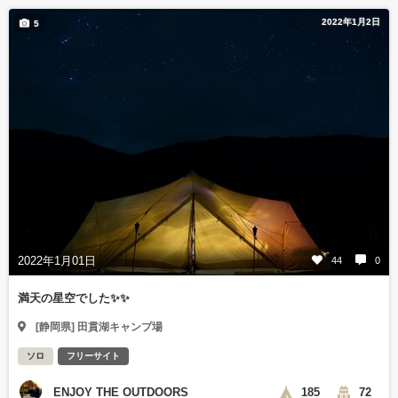
2022年1月2日
5
2022年1月01日
44
0
満天の星空でした✨✨
[静岡県] 田貫湖キャンプ場
ソロ
フリーサイト
ENJOY THE OUTDOORS
185
72