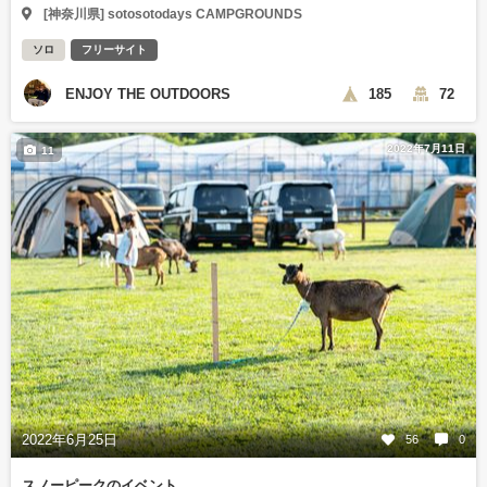
[神奈川県] sotosotodays CAMPGROUNDS
ソロ
フリーサイト
ENJOY THE OUTDOORS
185
72
2022年7月11日
11
2022年6月25日
56
0
スノーピークのイベント