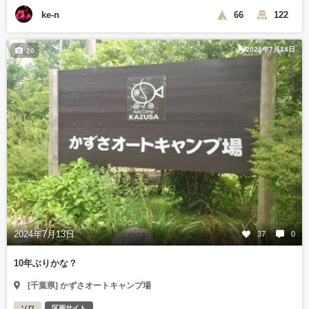
ke-n
66
122
2024年7月14日
20
2024年7月13日
37
0
10年ぶりかな？
[千葉県] かずさオートキャンプ場
ソロ
区画サイト