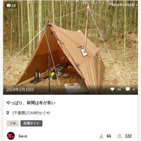
2024年2月18日
16
2024年2月10日
46
4
やっぱり、林間は冬が良い
[千葉県] CAMPかぐや
ソロ
区画サイト
ke-n
66
122