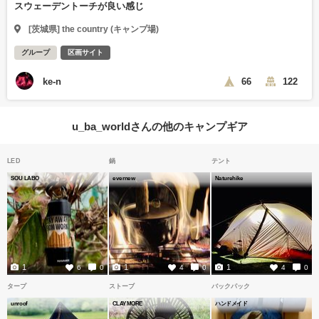
スウェーデントーチが良い感じ
[茨城県] the country (キャンプ場)
グループ
区画サイト
ke-n
66
122
u_ba_worldさんの他のキャンプギア
LED
鍋
テント
SOU LABO
evernew
Naturehike
1
1
1
6
0
4
0
4
0
タープ
ストーブ
バックパック
unroof
CLAYMORE
ハンドメイド