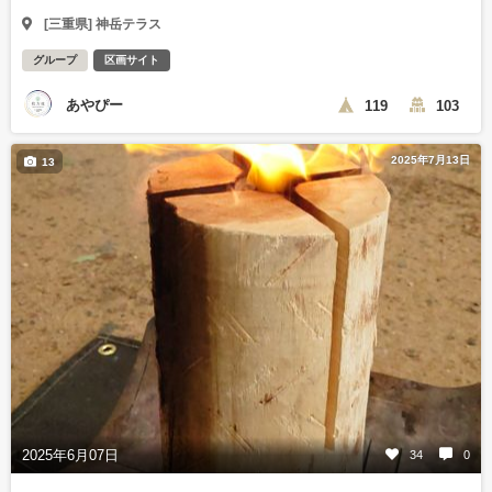
[三重県] 神岳テラス
グループ
区画サイト
あやぴー
119
103
2025年7月13日
13
2025年6月07日
34
0