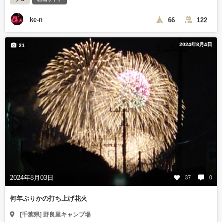
ke-n
66
122
2024年8月4日
21
2024年8月03日
37
0
何年ぶりかの打ち上げ花火
[千葉県] 野良里キャンプ場