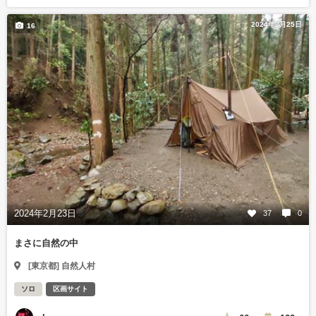
2024年2月25日
16
2024年2月23日
37
0
まさに自然の中
[東京都] 自然人村
ソロ
区画サイト