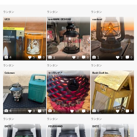
ランタン
ランタン
ランタン
UCO
tent-MARK DESIGNS
vastland
4
1
1
5
0
2
0
2
0
ランタン
ランタン
ランタン
Coleman
セミ印レザア
Bush Craft Inc.
4
5
6
3
0
10
0
7
0
ランタン
ランタン
ランタン
DIETZ
FEUERHAND
DIETZ