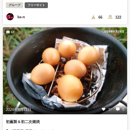
グループ
フリーサイト
ke-n
66
122
2024年9月29日
17
2024年9月21日
37
0
初薫製＆初二次燃焼