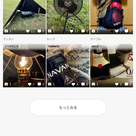
1
1
1
11
0
11
0
7
0
ランタン
カップ
テーブル
ノーブランド
THERMOS
SOTO
1
1
1
7
0
4
0
2
0
もっとみる