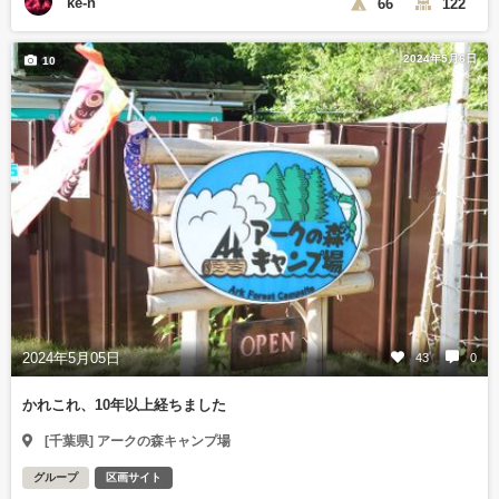
ke-n
66
122
2024年5月6日
10
2024年5月05日
43
0
かれこれ、10年以上経ちました
[千葉県] アークの森キャンプ場
グループ
区画サイト