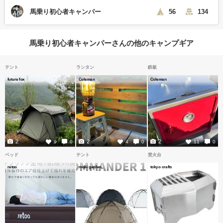
馬乗り初心者キャンパー
56
134
馬乗り初心者キャンパーさんの他のキャンプギア
テント
ランタン
鉄板
future fox
Coleman
Coleman
2
2
2
9
0
4
0
11
0
ベッド
テント
焚火台
retoo
mobi garden
tokyo crafts