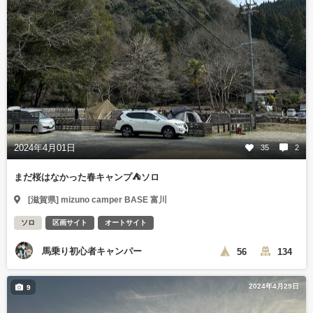
2024年4月01日
35
2
まだ桜はなかった春キャンプ⛺️ソロ
[滋賀県] mizuno camper BASE 富川
ソロ
区画サイト
オートサイト
馬乗り初心者キャンパー
56
134
2024年4月29日
9