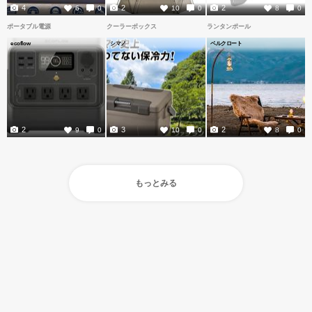
4
2
2
6
0
10
0
8
0
ポータブル電源
クーラーボックス
ランタンポール
ecoflow
シマノ
ベルクロート
2
3
2
9
0
10
0
8
0
もっとみる