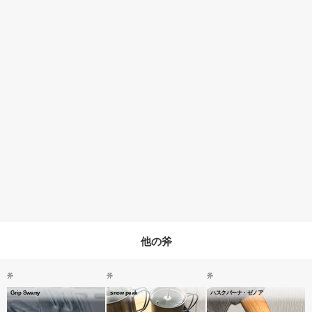
他の斧
斧
斧
斧
Grip Swany
snow peak
ハスクバーナ・ゼノア