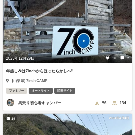
2023年12月29日
36
2
年越し⛺️は7inchからほったらかしへ‼️
[山梨県] 7inch CAMP
ファミリー
オートサイト
区画サイト
馬乗り初心者キャンパー
56
134
2024年4月3日
14