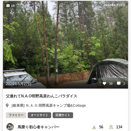
2024年6月10日
15
2024年5月27日
38
2
父連れてN.A.O明野高原わんこパラダイス
[岐阜県] Ｎ.Ａ.Ｏ.明野高原キャンプ場&Cottage
ファミリー
オートサイト
区画サイト
馬乗り初心者キャンパー
56
134