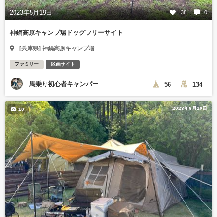
2023年5月19日
38
0
神鍋高原キャンプ場ドッグフリーサイト
[兵庫県] 神鍋高原キャンプ場
ファミリー
区画サイト
馬乗り初心者キャンパー
56
134
2023年6月19日
10