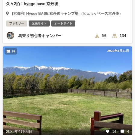
久々2泊！hygge base 京丹後
[京都府] Hygge BASE 京丹後キャンプ場 （ヒュッゲベース京丹後）
ファミリー
区画サイト
オートサイト
馬乗り初心者キャンパー
56
134
2023年4月11日
18
2023年4月08日
54
4