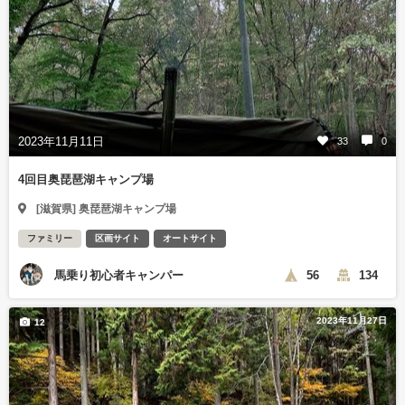
2023年11月11日
33
0
4回目奥琵琶湖キャンプ場
[滋賀県] 奥琵琶湖キャンプ場
ファミリー
区画サイト
オートサイト
馬乗り初心者キャンパー
56
134
2023年11月27日
12