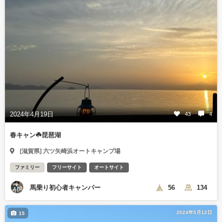
2024年4月19日
43
4
春キャン☘️琵琶湖
[滋賀県] 六ツ矢崎浜オートキャンプ場
ファミリー
フリーサイト
オートサイト
馬乗り初心者キャンパー
56
134
2024年5月12日
15