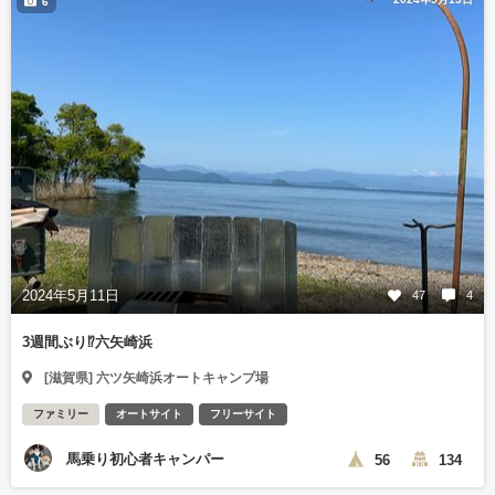
6
2024年5月11日
47
4
3週間ぶり⁉️六矢崎浜
[滋賀県] 六ツ矢崎浜オートキャンプ場
ファミリー
オートサイト
フリーサイト
馬乗り初心者キャンパー
56
134