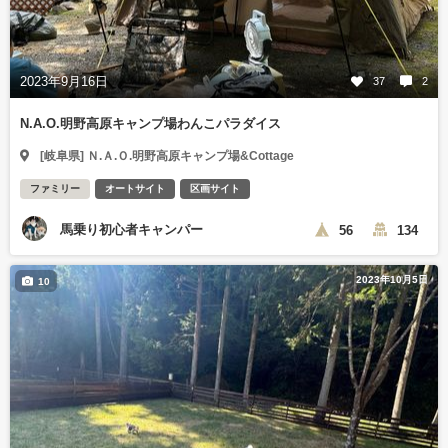
2023年9月16日
37
2
N.A.O.明野高原キャンプ場わんこパラダイス
[岐阜県] Ｎ.Ａ.Ｏ.明野高原キャンプ場&Cottage
ファミリー
オートサイト
区画サイト
馬乗り初心者キャンパー
56
134
2023年10月5日
10