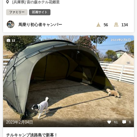
[兵庫県] 宙の森ホテル花郷里
ファミリー
区画サイト
馬乗り初心者キャンパー
56
134
2023年2月6日
12
2023年2月04日
61
6
チルキャンプ淡路島で新幕！