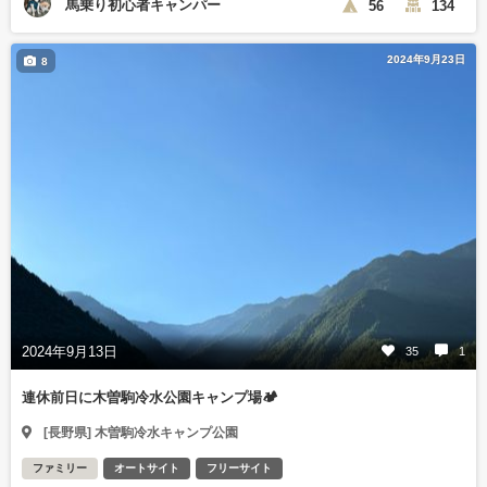
馬乗り初心者キャンパー
56
134
2024年9月23日
8
2024年9月13日
35
1
連休前日に木曽駒冷水公園キャンプ場🏕️
[長野県] 木曽駒冷水キャンプ公園
ファミリー
オートサイト
フリーサイト