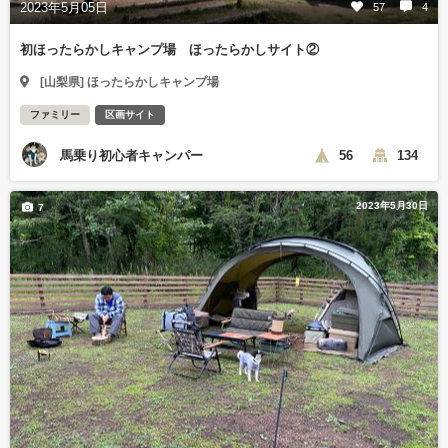
2023年5月05日
57
4
初ほったらかしキャンプ場 ほったらかしサイト②
[山梨県] ほったらかしキャンプ場
ファミリー
区画サイト
馬乗り初心者キャンパー
56
134
2023年5月30日
7