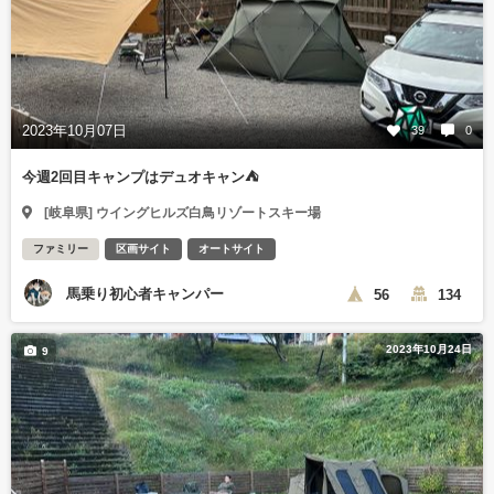
2023年10月07日
39
0
今週2回目キャンプはデュオキャン⛺️
[岐阜県] ウイングヒルズ白鳥リゾートスキー場
ファミリー
区画サイト
オートサイト
馬乗り初心者キャンパー
56
134
2023年10月24日
9