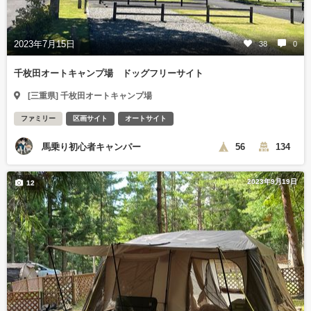
2023年7月15日
38
0
千枚田オートキャンプ場 ドッグフリーサイト
[三重県] 千枚田オートキャンプ場
ファミリー
区画サイト
オートサイト
馬乗り初心者キャンパー
56
134
2023年9月19日
12