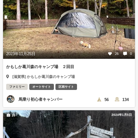
2023年11月25日
26
0
かもしか葛川森のキャンプ場 ２回目
[滋賀県] かもしか葛川森のキャンプ場
ファミリー
オートサイト
区画サイト
馬乗り初心者キャンパー
56
134
2024年1月5日
20