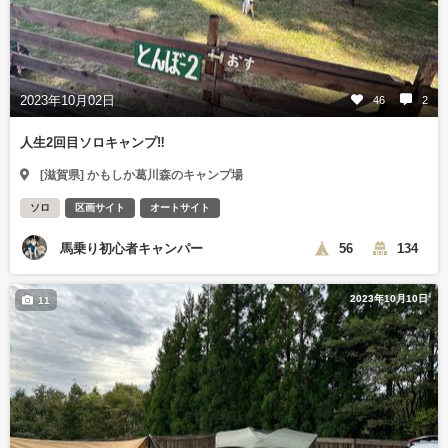
2023年10月02日
46
2
人生2回目ソロキャンプ‼️
[滋賀県] かもしか葛川森のキャンプ場
ソロ
区画サイト
オートサイト
馬乗り初心者キャンパー
56
134
2023年10月10日
11