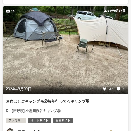
2024年8月17日
13
2024年8月09日
32
0
お盆はしごキャンプ⛺️②毎年行ってるキャンプ場
[長野県] 小黒川渓谷キャンプ場
ファミリー
オートサイト
区画サイト