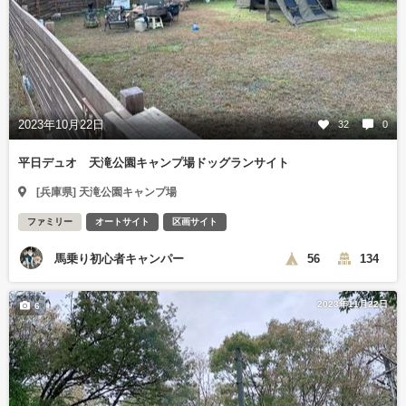
2023年10月22日
32
0
平日デュオ 天滝公園キャンプ場ドッグランサイト
[兵庫県] 天滝公園キャンプ場
ファミリー
オートサイト
区画サイト
馬乗り初心者キャンパー
56
134
2023年11月22日
6