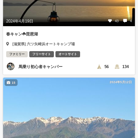
2024年4月19日
43
4
春キャン☘️琵琶湖
[滋賀県] 六ツ矢崎浜オートキャンプ場
ファミリー
フリーサイト
オートサイト
馬乗り初心者キャンパー
56
134
2024年5月12日
15