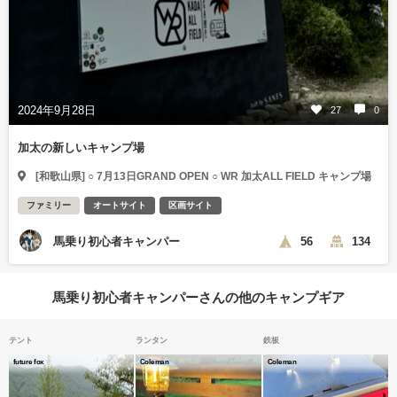
2024年9月28日
27
0
加太の新しいキャンプ場
[和歌山県] ○ 7月13日GRAND OPEN ○ WR 加太ALL FIELD キャンプ場
ファミリー
オートサイト
区画サイト
馬乗り初心者キャンパー
56
134
馬乗り初心者キャンパーさんの他のキャンプギア
テント
ランタン
鉄板
future fox
Coleman
Coleman