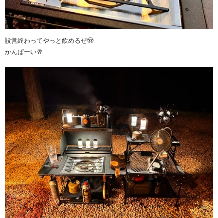
設営終わってやっと飲めるぜ🤠
かんぱーい🥂