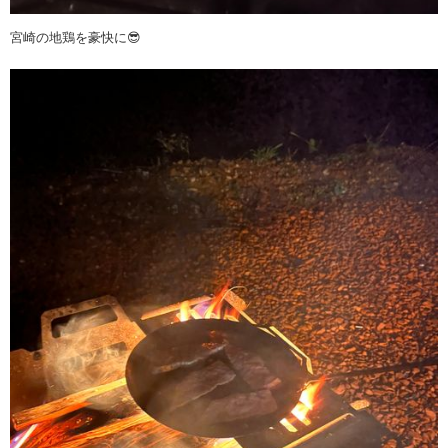
宮崎の地鶏を豪快に😎