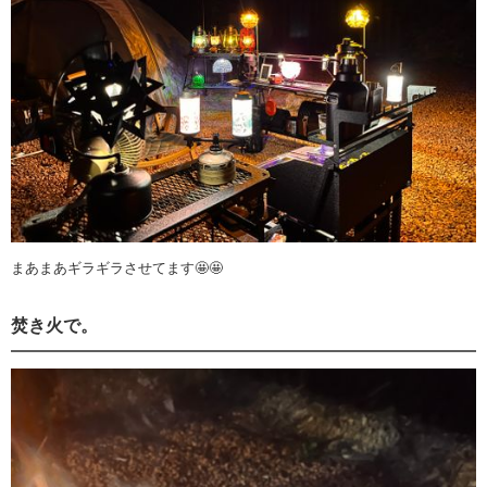
まあまあギラギラさせてます🤩🤩
焚き火で。