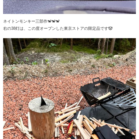
ネイトンモンキー三部作🐒🐒🐒
右の38灯は、この度オープンした東京ストアの限定品です🤡