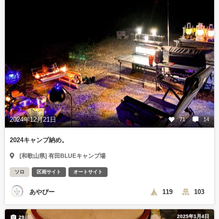
2024年12月21日
71
14
2024キャンプ納め。
[和歌山県] 有田BLUEキャンプ場
ソロ
区画サイト
オートサイト
あやぴー
119
103
2025年1月4日
29