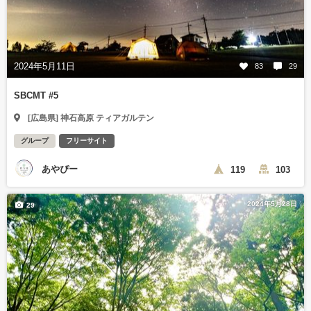
2024年5月11日
83
29
SBCMT #5
[広島県] 神石高原 ティアガルテン
グループ
フリーサイト
あやぴー
119
103
2024年5月28日
29