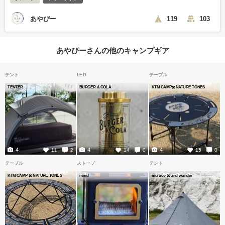
あやぴー
119
103
あやぴーさんの他のキャンプギア
テント
LED
テーブル
TENTER
BURGER & COLA
KTM CAMP✖️ NATURE TONES
4
4
4
11
2
14
0
15
0
テーブル
ストーブ
テント
KTM CAMP ✖️ NATURE TONES
mind
muraco ✖️ and wander