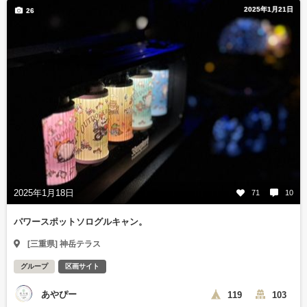
2025年1月21日
26
2025年1月18日
71
10
パワースポットソログルキャン。
[三重県] 神岳テラス
グループ
区画サイト
あやぴー
119
103