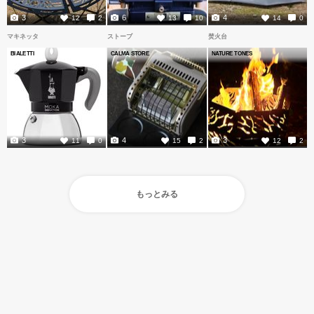
3
6
4
12
2
13
10
14
0
マキネッタ
ストーブ
焚火台
BIALETTI
CALMA STORE
NATURE TONES
3
4
3
11
0
15
2
12
2
もっとみる