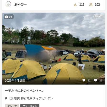
あやぴー
119
103
4月20日
19
2026年4月18日
52
26
一年ぶりにあのイベントへ。
[広島県] 神石高原 ティアガルテン
グループ
フリーサイト