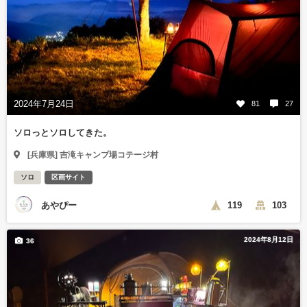
2024年7月24日
81
27
ソロっとソロしてきた。
[兵庫県] 吉滝キャンプ場コテージ村
ソロ
区画サイト
あやぴー
119
103
2024年8月12日
36