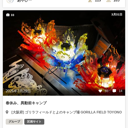
あやぴー
119
103
3月31日
33
2026年3月29日
55
14
春休み、異動前キャンプ
[大阪府] ゴリラフィールドとよのキャンプ場 GORILLA FIELD TOYONO
グループ
区画サイト