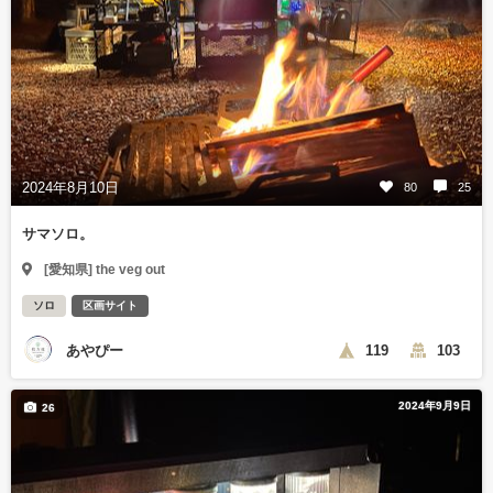
2024年8月10日
80
25
サマソロ。
[愛知県] the veg out
ソロ
区画サイト
あやぴー
119
103
2024年9月9日
26