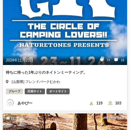
2024年11月23日
74
18
待ちに待った1年ぶりのネイトンミーティング。
[山梨県] フレンドパークむかわ
グループ
区画サイト
オートサイト
あやぴー
119
103
2024年12月9日
21