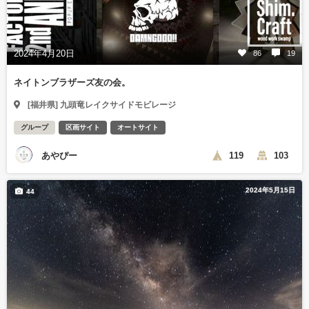
2024年4月20日
86
19
ネイトンブラザーズ友の会。
[福井県] 九頭竜レイクサイドモビレージ
グループ
区画サイト
オートサイト
あやぴー
119
103
2024年5月15日
44