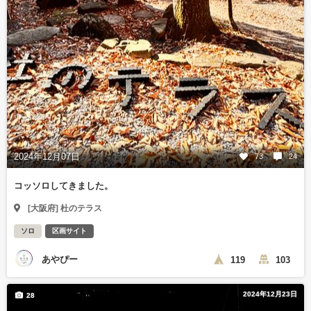
2024年12月07日
73
24
コッソロしてきました。
[大阪府] 杜のテラス
ソロ
区画サイト
あやぴー
119
103
2024年12月23日
28