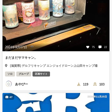
2024年9月07日
75
22
まだまだサマキャン。
[滋賀県] デルフリキャンプ エンジョイドローン上山田キャンプ場
ソロ
グループ
区画サイト
あやぴー
119
103
2024年11月25日
47