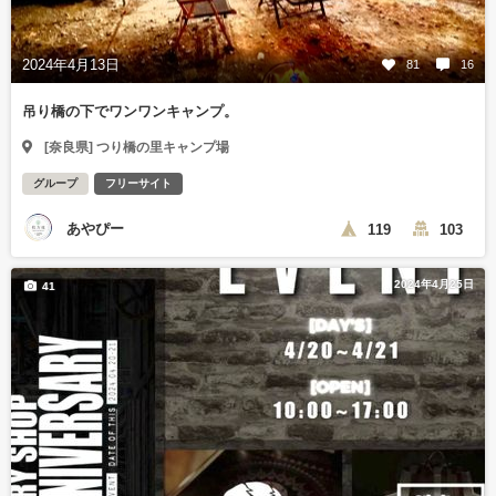
2024年4月13日
81
16
吊り橋の下でワンワンキャンプ。
[奈良県] つり橋の里キャンプ場
グループ
フリーサイト
あやぴー
119
103
2024年4月25日
41