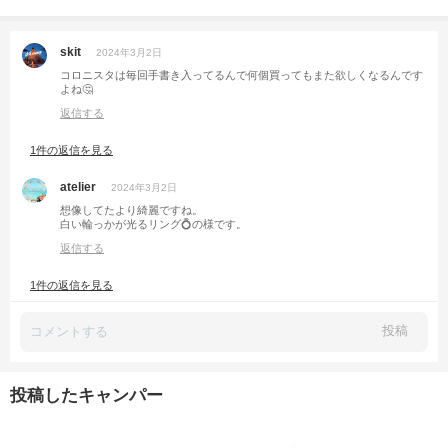
skit
2024年3月2日
コロニスタは毎回手書き入ってるんで何個買ってもまた欲しくなるんです
よね🤔
返信する
1件の返信を見る
atelier
2024年3月2日
想像してたより綺麗ですね。
白い輪っかが光るリング💍の様です。
返信する
1件の返信を見る
投稿
投稿したキャンパー