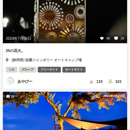
2024年7月06日
80
28
26の花火。
[静岡県] 朝霧ジャンボリー オートキャンプ場
ソロ
グループ
フリーサイト
オートサイト
あやぴー
119
103
2024年7月26日
32