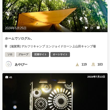
2024年5月25日
93
24
ホームでソログル。
[滋賀県] デルフリキャンプ エンジョイドローン上山田キャンプ場
ソロ
グループ
区画サイト
オートサイト
あやぴー
119
103
2024年7月13日
41