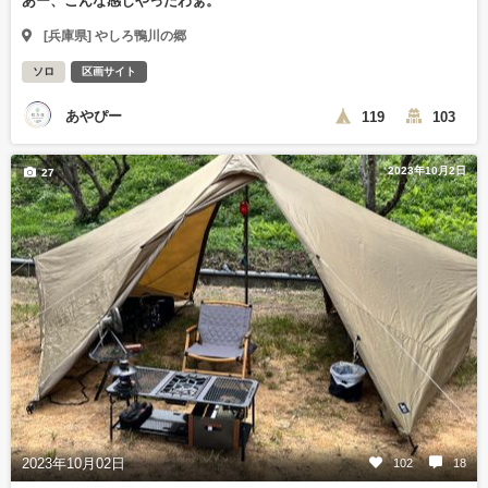
あー、こんな感じやったわぁ。
[兵庫県] やしろ鴨川の郷
ソロ
区画サイト
あやぴー
119
103
2023年10月2日
27
2023年10月02日
102
18