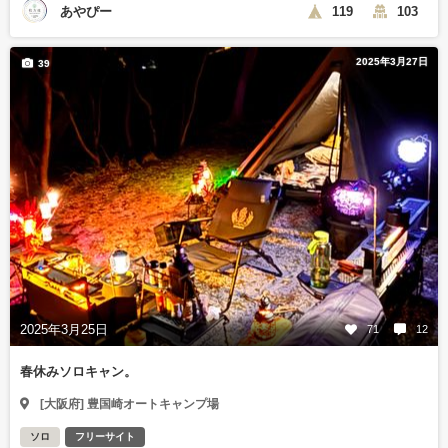
あやぴー
119
103
2025年3月27日
39
2025年3月25日
71
12
春休みソロキャン。
[大阪府] 豊国崎オートキャンプ場
ソロ
フリーサイト