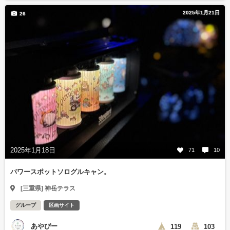
2025年1月21日
26
2025年1月18日
71
10
パワースポットソログルキャン。
[三重県] 神岳テラス
グループ
区画サイト
あやぴー
119
103