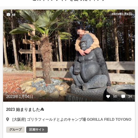
2023年1月6日
48
2023年1月04日
98
34
2023 始まりました⛺️
[大阪府] ゴリラフィールドとよのキャンプ場 GORILLA FIELD TOYONO
グループ
区画サイト