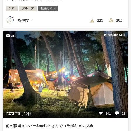
ソロ
グループ
区画サイト
あやぴー
119
103
2023年6月14日
33
2023年6月10日
101
22
前の職場メンバー&atelier さんでコラボキャンプ⛺️