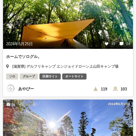
2024年5月25日
93
24
ホームでソログル。
[滋賀県] デルフリキャンプ エンジョイドローン上山田キャンプ場
ソロ
グループ
区画サイト
オートサイト
あやぴー
119
103
2024年6月13日
26