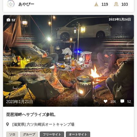
あやぴー
119
103
2023年1月24日
52
2023年1月21日
106
52
琵琶湖畔へサプライズ参戦。
[滋賀県] 六ツ矢崎浜オートキャンプ場
ソロ
グループ
フリーサイト
オートサイト