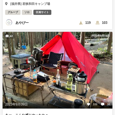
[福井県] 若狭和田キャンプ場
グループ
ソロ
区画サイト
あやぴー
119
103
2023年9月11日
42
2023年9月09日
109
38