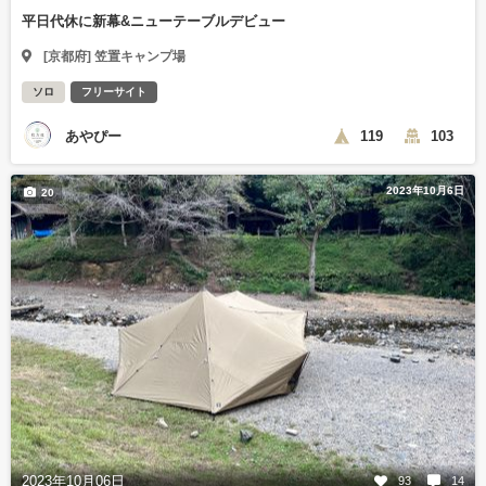
平日代休に新幕&ニューテーブルデビュー
[京都府] 笠置キャンプ場
ソロ
フリーサイト
あやぴー
119
103
2023年10月6日
20
2023年10月06日
93
14