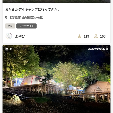
またまたデイキャンプに行ってきた。
[京都府] 山城町森林公園
ソロ
フリーサイト
あやぴー
119
103
2023年10月23日
41