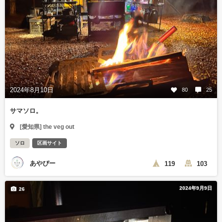
2024年8月10日
80
25
サマソロ。
[愛知県] the veg out
ソロ
区画サイト
あやぴー
119
103
2024年9月9日
26