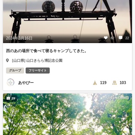
2024年3月16日
82
22
西のあの場所で食べて寝るキャンプしてきた。
[山口県] 山口きらら博記念公園
グループ
フリーサイト
あやぴー
119
103
2024年5月28日
29