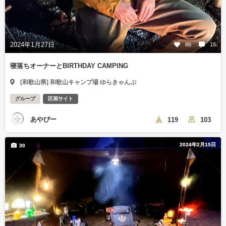
2024年1月27日
86
16
寝落ちオーナーとBIRTHDAY CAMPING
[和歌山県] 和歌山キャンプ場 ゆらきゃんぷ
グループ
区画サイト
あやぴー
119
103
2024年2月15日
30