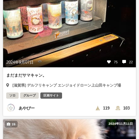
2024年9月07日
75
22
まだまだサマキャン。
[滋賀県] デルフリキャンプ エンジョイドローン上山田キャンプ場
ソロ
グループ
区画サイト
あやぴー
119
103
2024年11月11日
28