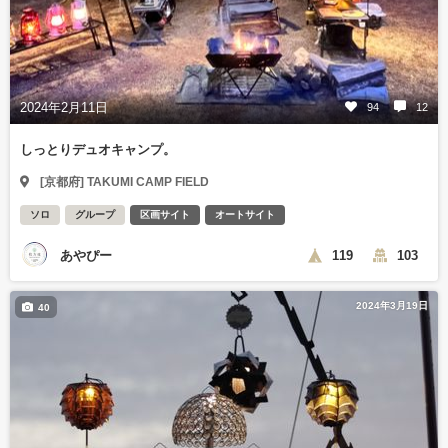
2024年2月11日
94
12
しっとりデュオキャンプ。
[京都府] TAKUMI CAMP FIELD
ソロ
グループ
区画サイト
オートサイト
あやぴー
119
103
2024年3月19日
40