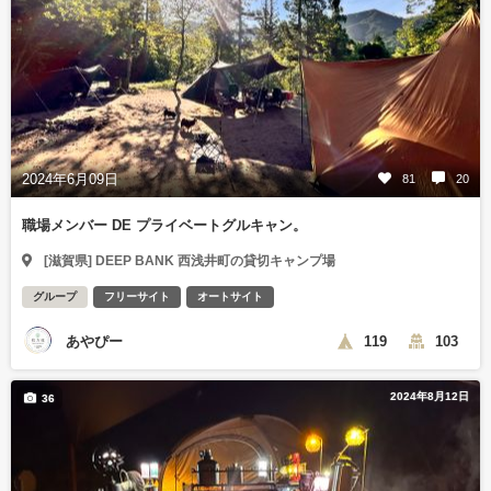
2024年6月09日
81
20
職場メンバー DE プライベートグルキャン。
[滋賀県] DEEP BANK 西浅井町の貸切キャンプ場
グループ
フリーサイト
オートサイト
あやぴー
119
103
2024年8月12日
36