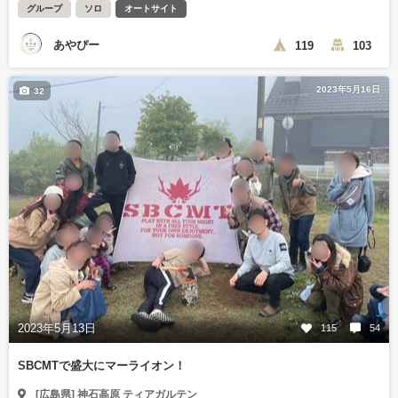
グループ
ソロ
オートサイト
あやぴー
119
103
2023年5月16日
32
2023年5月13日
115
54
SBCMTで盛大にマーライオン！
[広島県] 神石高原 ティアガルテン