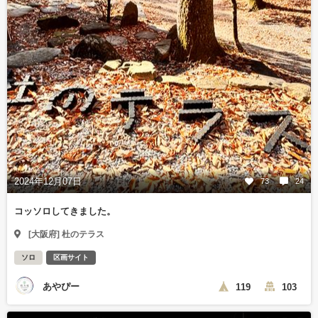
2024年12月07日
73
24
コッソロしてきました。
[大阪府] 杜のテラス
ソロ
区画サイト
あやぴー
119
103