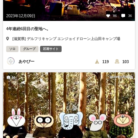
2023年12月09日
86
36
4年連続6回目の聖地へ。
[滋賀県] デルフリキャンプ エンジョイドローン上山田キャンプ場
ソロ
グループ
区画サイト
あやぴー
119
103
2024年1月16日
50