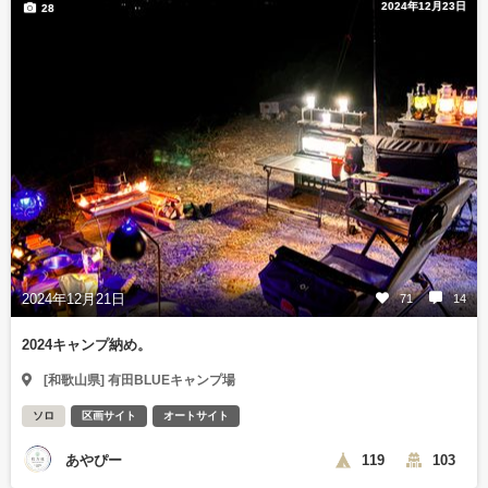
2024年12月23日
28
2024年12月21日
71
14
2024キャンプ納め。
[和歌山県] 有田BLUEキャンプ場
ソロ
区画サイト
オートサイト
あやぴー
119
103