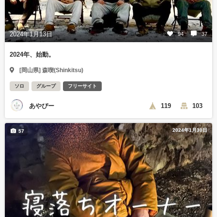
2024年1月13日
94
37
2024年、始動。
[岡山県] 森喫(Shinkitsu)
ソロ
グループ
フリーサイト
あやぴー
119
103
2024年1月30日
57