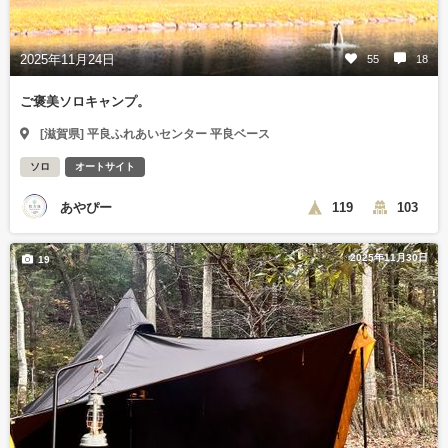
2025年11月24日
55
18
ご褒美ソロキャンプ。
[滋賀県] 平良ふれあいセンター 平良ベース
ソロ
オートサイト
あやぴー
119
103
2025年11月30日
19