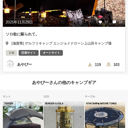
2025年11月29日
57
10
ソロ欲に駆られて。
[滋賀県] デルフリキャンプ エンジョイドローン上山田キャンプ場
ソロ
区画サイト
オートサイト
あやぴー
119
103
あやぴーさんの他のキャンプギア
テント
LED
テーブル
TENTER
BURGER & COLA
KTM CAMP✖️ NATURE TONES