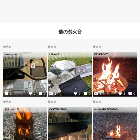
他の焚火台
焚火台
焚火台
焚火台
snow peak
LUHANA
BELKROOT
2
2
3
2
0
6
0
2
0
焚火台
焚火台
焚火台
チタンマニア
CAPTAIN STAG
tent-MARK DESIGNS