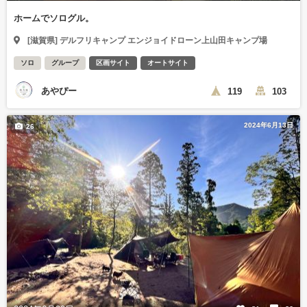
ホームでソログル。
[滋賀県] デルフリキャンプ エンジョイドローン上山田キャンプ場
ソロ
グループ
区画サイト
オートサイト
あやぴー
119
103
2024年6月13日
26