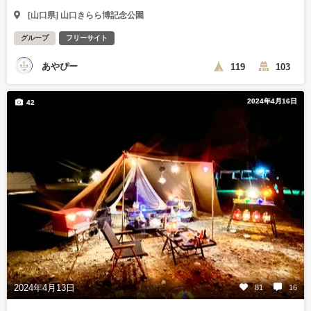
[山口県] 山口きらら博記念公園
グループ
フリーサイト
あやぴー
119
103
2024年4月16日
42
2024年4月13日
81
16