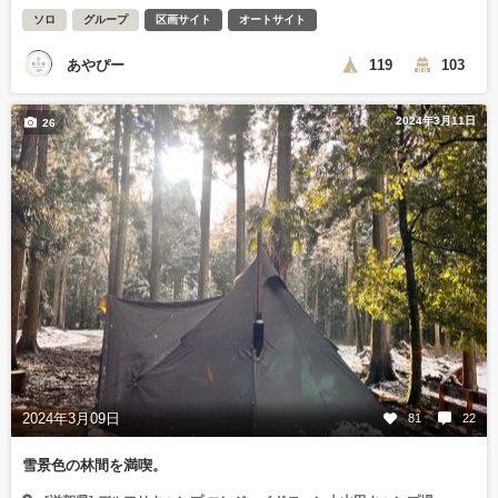
ソロ
グループ
区画サイト
オートサイト
あやぴー
119
103
2024年3月11日
26
2024年3月09日
81
22
雪景色の林間を満喫。