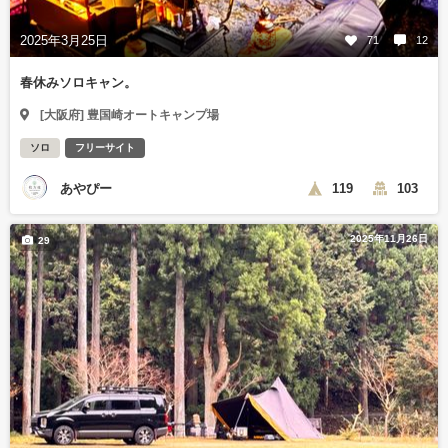
2025年3月25日
71
12
春休みソロキャン。
[大阪府] 豊国崎オートキャンプ場
ソロ
フリーサイト
あやぴー
119
103
2025年11月26日
29