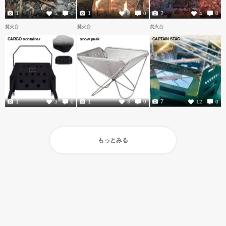
1
1
2
5
0
2
0
4
0
焚火台
焚火台
焚火台
CARGO container
snow peak
CAPTAIN STAG
1
1
7
3
0
3
0
12
0
もっとみる