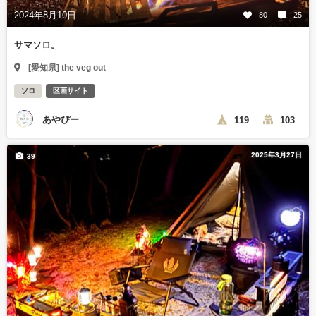
2024年8月10日
80
25
サマソロ。
[愛知県] the veg out
ソロ
区画サイト
あやぴー
119
103
2025年3月27日
39