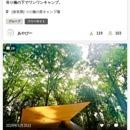
吊り橋の下でワンワンキャンプ。
[奈良県] つり橋の里キャンプ場
グループ
フリーサイト
あやぴー
119
103
2024年5月28日
29
2024年5月25日
93
24