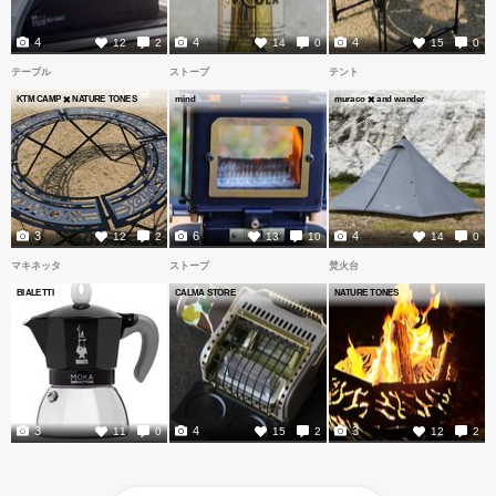
4
4
4
12
2
14
0
15
0
テーブル
ストーブ
テント
KTM CAMP ✖️ NATURE TONES
mind
muraco ✖️ and wander
3
6
4
12
2
13
10
14
0
マキネッタ
ストーブ
焚火台
BIALETTI
CALMA STORE
NATURE TONES
3
4
3
11
0
15
2
12
2