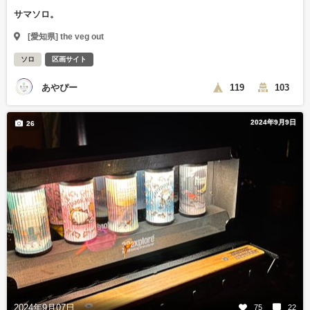
サマソロ。
[愛知県] the veg out
ソロ
区画サイト
あやぴー
119
103
2024年9月9日
26
2024年9月07日
75
22