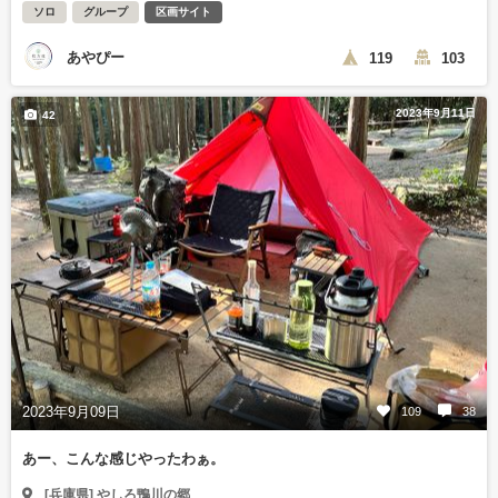
ソロ
グループ
区画サイト
あやぴー
119
103
2023年9月11日
42
2023年9月09日
109
38
あー、こんな感じやったわぁ。
[兵庫県] やしろ鴨川の郷