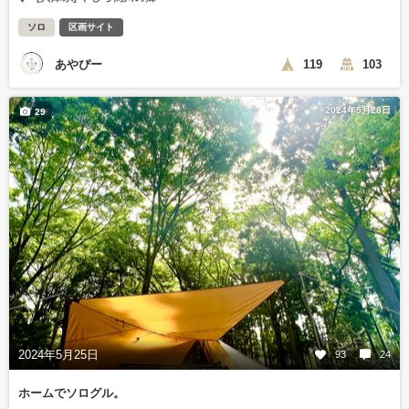
ソロ
区画サイト
あやぴー
119
103
2024年5月28日
29
2024年5月25日
93
24
ホームでソログル。