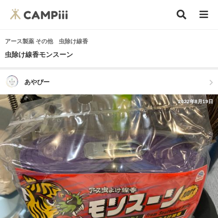
アース製薬 その他 虫除け線香
虫除け線香モンスーン
あやぴー
2022年8月19日