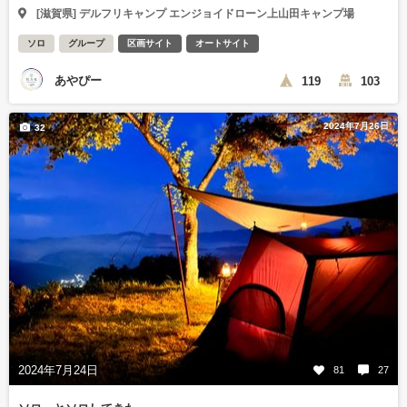
[滋賀県] デルフリキャンプ エンジョイドローン上山田キャンプ場
ソロ
グループ
区画サイト
オートサイト
あやぴー
119
103
2024年7月26日
32
2024年7月24日
81
27