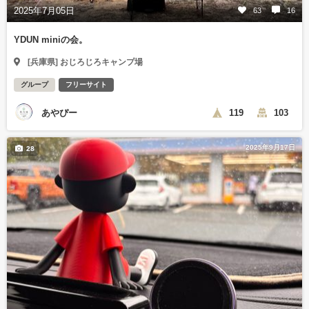
2025年7月05日
63
16
YDUN miniの会。
[兵庫県] おじろじろキャンプ場
グループ
フリーサイト
あやぴー
119
103
2025年9月17日
28