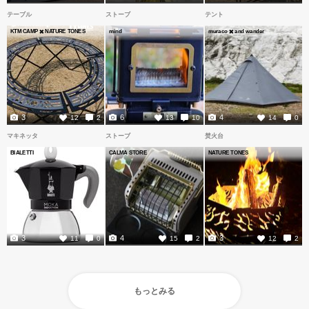
テーブル
ストーブ
テント
KTM CAMP ✖️ NATURE TONES
mind
muraco ✖️ and wander
3
6
4
12
2
13
10
14
0
マキネッタ
ストーブ
焚火台
BIALETTI
CALMA STORE
NATURE TONES
3
4
3
11
0
15
2
12
2
もっとみる