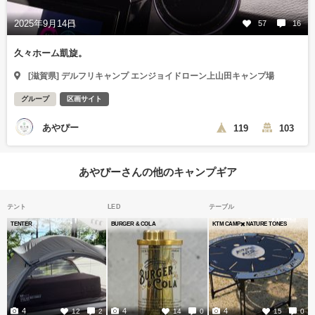
2025年9月14日
57
16
久々ホーム凱旋。
[滋賀県] デルフリキャンプ エンジョイドローン上山田キャンプ場
グループ
区画サイト
あやぴー
119
103
あやぴーさんの他のキャンプギア
テント
LED
テーブル
TENTER
BURGER & COLA
KTM CAMP✖️ NATURE TONES
4
4
4
12
2
14
0
15
0