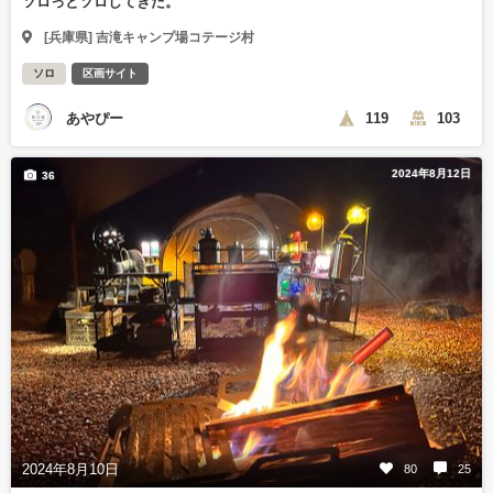
ソロっとソロしてきた。
[兵庫県] 吉滝キャンプ場コテージ村
ソロ
区画サイト
あやぴー
119
103
2024年8月12日
36
2024年8月10日
80
25