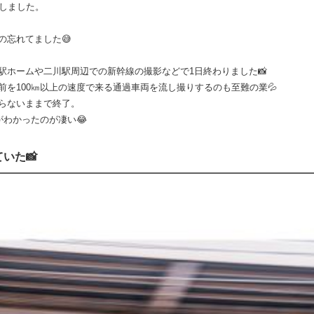
了しました。
の忘れてました😅
駅ホームや二川駅周辺での新幹線の撮影などで1日終わりました📸
を100㎞以上の速度で来る通過車両を流し撮りするのも至難の業💦
らないままで終了。
がわかったのが凄い😂
いた📸