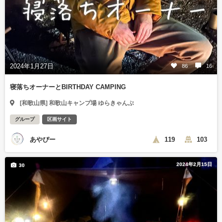
2024年1月27日
86
16
寝落ちオーナーとBIRTHDAY CAMPING
[和歌山県] 和歌山キャンプ場 ゆらきゃんぷ
グループ
区画サイト
あやぴー
119
103
2024年2月15日
30