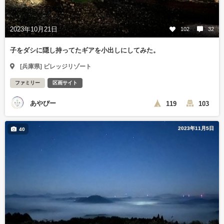
2023年10月21日
102
32
子をダシに隠し持ってたギアを小出しにしてみた。
[兵庫県] ビレッジリゾート
ファミリー
区画サイト
あやぴー
119
103
2023年11月5日
40