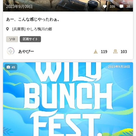
2023年9月09日
109
38
あー、こんな感じやったわぁ。
[兵庫県] やしろ鴨川の郷
ソロ
区画サイト
あやぴー
119
103
2023年9月18日
45