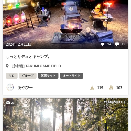
2024年2月11日
94
12
しっとりデュオキャンプ。
[京都府] TAKUMI CAMP FIELD
ソロ
グループ
区画サイト
オートサイト
あやぴー
119
103
2024年3月11日
26