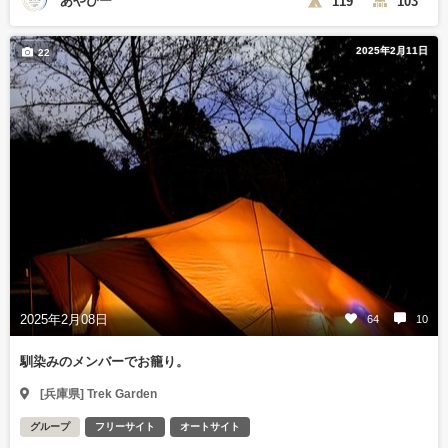
あやぴー
119
103
2025年2月11日
22
2025年2月08日
64
10
馴染みのメンバーでお籠り。
[兵庫県] Trek Garden
グループ
フリーサイト
オートサイト