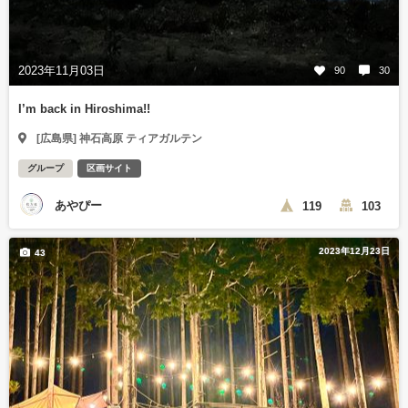
2023年11月03日
90
30
I’m back in Hiroshima!!
[広島県] 神石高原 ティアガルテン
グループ
区画サイト
あやぴー
119
103
2023年12月23日
43