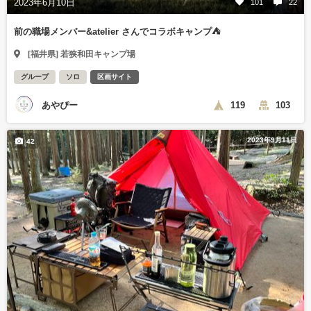
2023年6月10日
101
22
前の職場メンバー&atelier さんでコラボキャンプ⛺️
[福井県] 若狭和田キャンプ場
グループ
ソロ
区画サイト
あやぴー
119
103
2023年9月11日
42