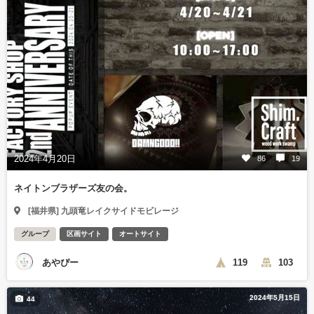
2024年4月20日
86
19
ネイトンブラザーズ友の会。
[福井県] 九頭竜レイクサイドモビレージ
グループ
区画サイト
オートサイト
あやぴー
119
103
2024年5月15日
44