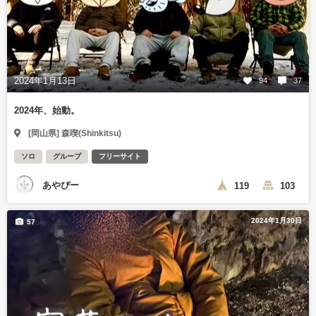
2024年1月13日
94
37
2024年、始動。
[岡山県] 森喫(Shinkitsu)
ソロ
グループ
フリーサイト
あやぴー
119
103
2024年1月30日
57