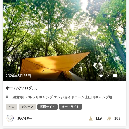
2024年5月25日
93
24
ホームでソログル。
[滋賀県] デルフリキャンプ エンジョイドローン上山田キャンプ場
ソロ
グループ
区画サイト
オートサイト
あやぴー
119
103