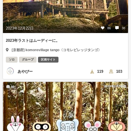
2023年12月22日
86
38
2023年ラストはムーディーに。
[京都府] komorevillage tango〈コモレビレッジタンゴ〉
ソロ
グループ
区画サイト
あやぴー
119
103
2024年1月16日
50