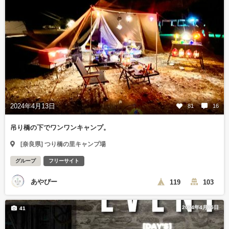
2024年4月13日
81
16
吊り橋の下でワンワンキャンプ。
[奈良県] つり橋の里キャンプ場
グループ
フリーサイト
あやぴー
119
103
2024年4月25日
41