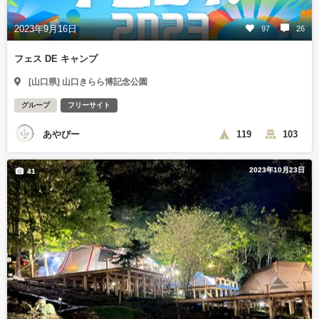
2023年9月16日
97
26
フェス DE キャンプ
[山口県] 山口きらら博記念公園
グループ
フリーサイト
あやぴー
119
103
2023年10月23日
41