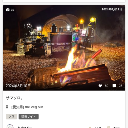
2024年8月12日
36
2024年8月10日
80
25
サマソロ。
[愛知県] the veg out
ソロ
区画サイト