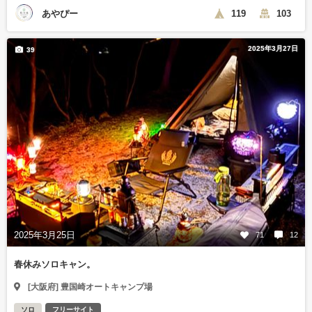
あやぴー
119
103
2025年3月27日
39
2025年3月25日
71
12
春休みソロキャン。
[大阪府] 豊国崎オートキャンプ場
ソロ
フリーサイト