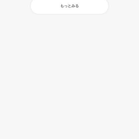
もっとみる