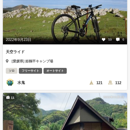
2022年9月23日
59
6
天空ライド
[愛媛県] 姫鶴平キャンプ場
ソロ
フリーサイト
オートサイト
水鬼
121
112
2022年10月9日
11