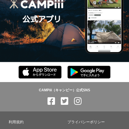
CAMPiii（キャンピー）公式SNS
利用規約
プライバシーポリシー