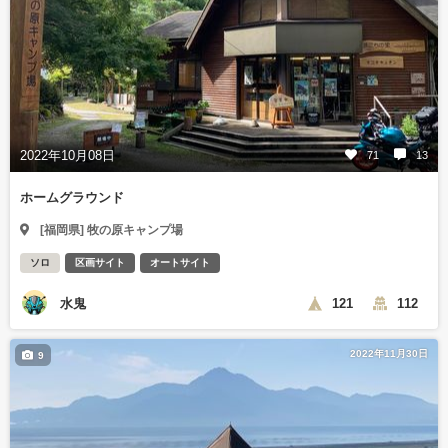
2022年10月08日
71
13
ホームグラウンド
[福岡県] 牧の原キャンプ場
ソロ
区画サイト
オートサイト
水鬼
121
112
2022年11月30日
9