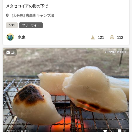
メタセコイアの樹の下で
[大分県] 志高湖キャンプ場
ソロ
フリーサイト
水鬼
121
112
2022年1月10日
15
2022年1月01日
58
0