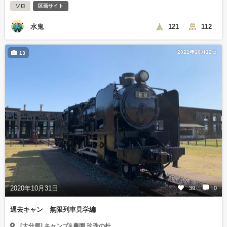
ソロ
区画サイト
水鬼
121
112
2021年10月12日
13
2020年10月31日
39
0
過去キャン 無限列車見学編
[大分県] キャンプ&農園 玖珠の杜