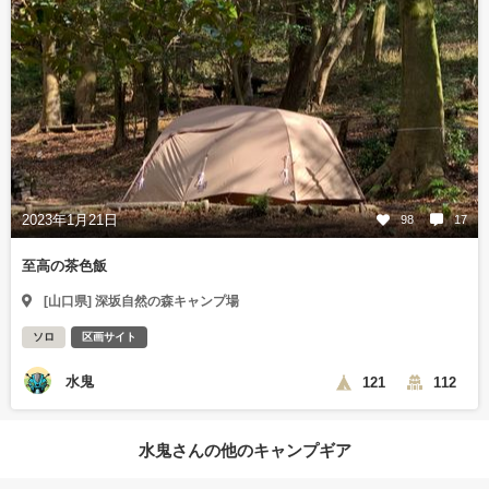
2023年1月21日
98
17
至高の茶色飯
[山口県] 深坂自然の森キャンプ場
ソロ
区画サイト
水鬼
121
112
水鬼さんの他のキャンプギア