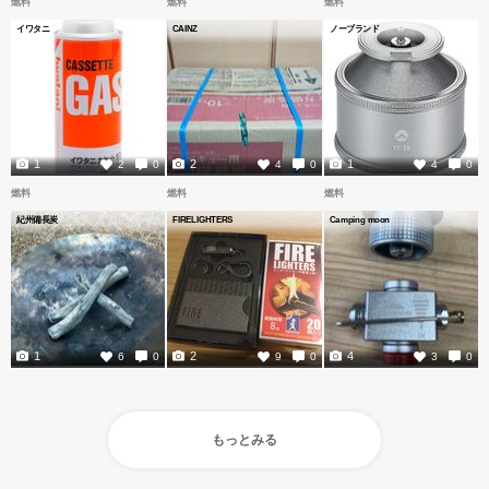
燃料
燃料
燃料
イワタニ
CAINZ
ノーブランド
1
2
1
2
0
4
0
4
0
燃料
燃料
燃料
紀州備長炭
FIRELIGHTERS
Camping moon
1
2
4
6
0
9
0
3
0
もっとみる