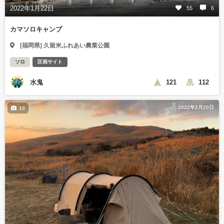
2022年1月22日
55
6
カマソロキャンプ
[福岡県] 久留米ふれあい農業公園
ソロ
区画サイト
水鬼
121
112
2022年2月20日
10