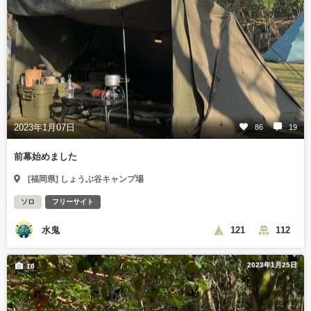
2023年1月07日
86
19
前幕始めました
[福岡県] しょうぶ谷キャンプ場
ソロ
フリーサイト
水鬼
121
112
2023年1月25日
10