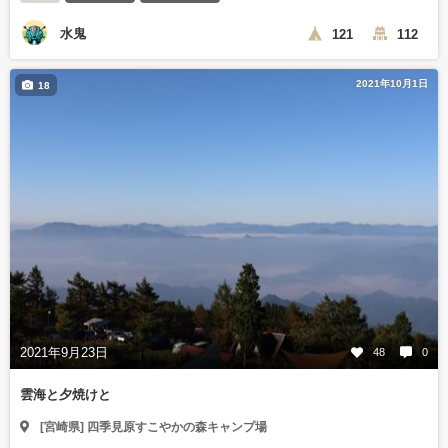
水鬼
121
112
2021年10月1日
18
2021年9月23日
48
0
雲海と夕焼けと
[宮崎県] 四季見原すこやかの森キャンプ場