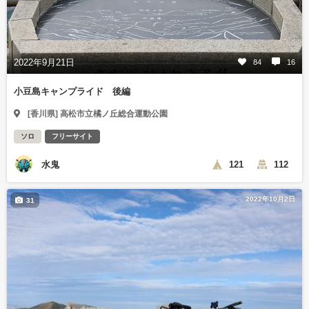
2022年9月21日
84
16
小豆島キャンプライド 後編
[香川県] 高松市立橘ノ丘総合運動公園
ソロ
フリーサイト
水鬼
121
112
2022年10月2日
31