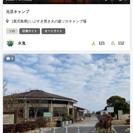
元旦キャンプ
[鹿児島県] いぶすき焚き火の森ソロキャンプ場
ソロ
区画サイト
オートサイト
水鬼
121
112
2022年2月8日
9