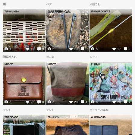
網
ペグ
火起こし
TITAN MANIA
信州吉野電機株式会社
IPPO PRODUCTS
1
6
5
19
0
13
0
17
0
調味料入れ
ゴミ箱
シート
NOBITO
NOBITO
日清食品
2
3
6
25
0
23
4
20
7
テント
テント
ソーラーパネル
TAKIBIBASE
ワークマン
ALLPOWERS