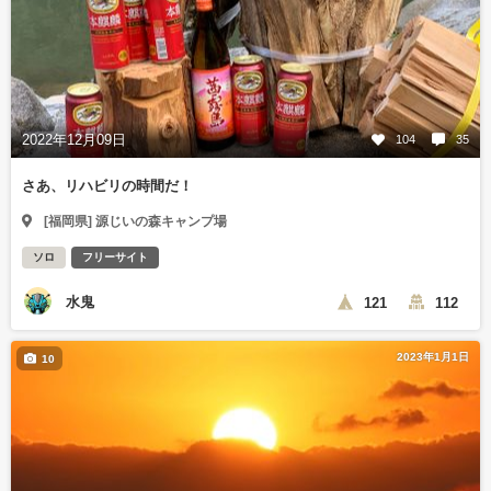
2022年12月09日
104
35
さあ、リハビリの時間だ！
[福岡県] 源じいの森キャンプ場
ソロ
フリーサイト
水鬼
121
112
2023年1月1日
10