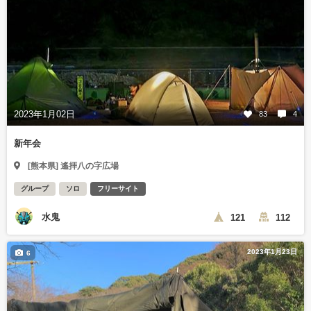
2023年1月02日
83
4
新年会
[熊本県] 遙拝八の字広場
グループ
ソロ
フリーサイト
水鬼
121
112
2023年1月23日
6