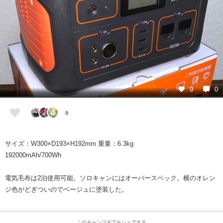
9
0
9
サイズ：W300×D193×H192mm 重量：6.3kg
192000mAh/700Wh
電気毛布は2泊使用可能。ソロキャンにはオーバースペック。横のオレン
ジ色がどぎついのでベージュに塗装した。
このキャンプギアをシェアする