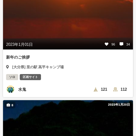
2023年1月01日
96
34
新年のご挨拶
[大分県] 里の駅 高平キャンプ場
ソロ
区画サイト
水鬼
121
112
2023年1月20日
8