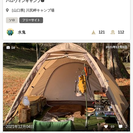
ハロウィンキャンプ🎃
[山口県] 川尻岬キャンプ場
ソロ
フリーサイト
水鬼
121
112
2021年12月9日
14
2021年12月04日
69
2