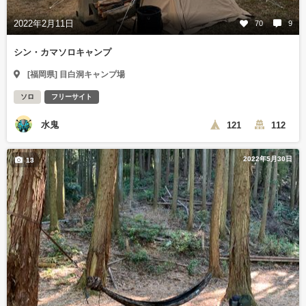
2022年2月11日
70
9
シン・カマソロキャンプ
[福岡県] 目白洞キャンプ場
ソロ
フリーサイト
水鬼
121
112
2022年5月30日
13