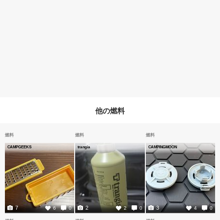
他の燃料
燃料
燃料
燃料
CAMPGEEKS
trangia
CAMPINGMOON
7
2
3
6
0
2
0
4
0