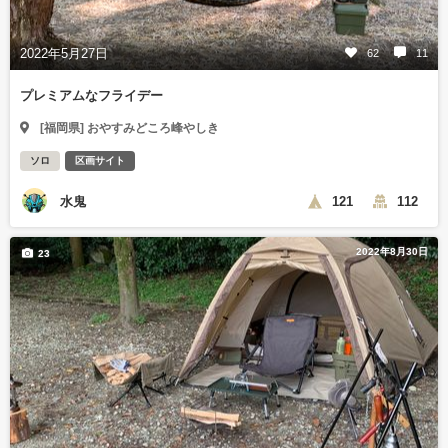
2022年5月27日
62
11
プレミアムなフライデー
[福岡県] おやすみどころ峰やしき
ソロ
区画サイト
水鬼
121
112
2022年8月30日
23