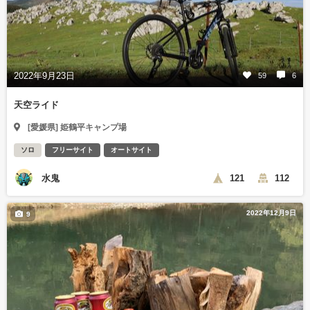
2022年9月23日
59
6
天空ライド
[愛媛県] 姫鶴平キャンプ場
ソロ
フリーサイト
オートサイト
水鬼
121
112
2022年12月9日
9