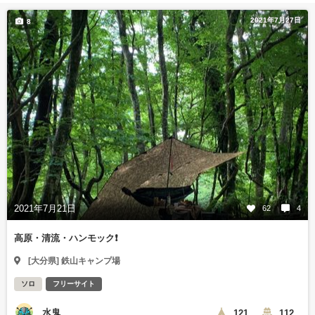
2021年7月27日
8
2021年7月21日
62
4
高原・清流・ハンモック❗️
[大分県] 鉄山キャンプ場
ソロ
フリーサイト
水鬼
121
112