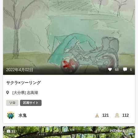
2022年4月02日
68
6
サクラ×ツーリング
[大分県] 志高湖
ソロ
区画サイト
水鬼
121
112
2022年4月19日
21