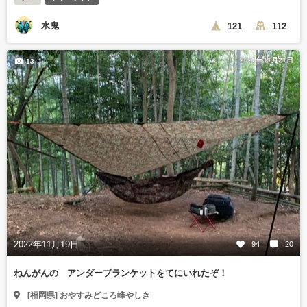
水鬼
121
112
2022年11月21日
13
2022年11月19日
94
20
ねんがんの アンダーブランケットをてにいれたぞ！
[福岡県] おやすみどころ峰やしき