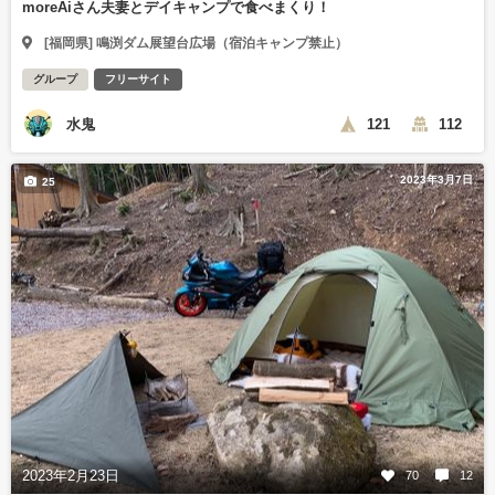
moreAiさん夫妻とデイキャンプで食べまくり！
[福岡県] 鳴渕ダム展望台広場（宿泊キャンプ禁止）
グループ
フリーサイト
水鬼
121
112
2023年3月7日
25
2023年2月23日
70
12