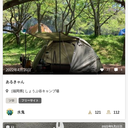
2022年4月16日
77
4
あるきゃん
[福岡県] しょうぶ谷キャンプ場
ソロ
フリーサイト
水鬼
121
112
2022年5月22日
11