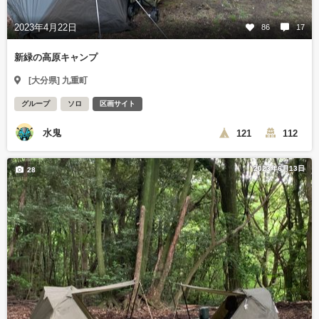
2023年4月22日
86
17
新緑の高原キャンプ
[大分県] 九重町
グループ
ソロ
区画サイト
水鬼
121
112
2023年6月13日
28