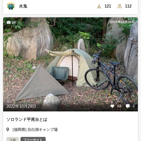
水鬼
121
112
2022年10月30日
25
2022年10月29日
83
6
ソロランド平尾台とは
[福岡県] 目白洞キャンプ場
ソロ
フリーサイト