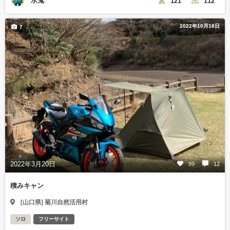
水鬼
121
112
2022年10月18日
7
2022年3月20日
99
12
積みキャン
[山口県] 菊川自然活用村
ソロ
フリーサイト