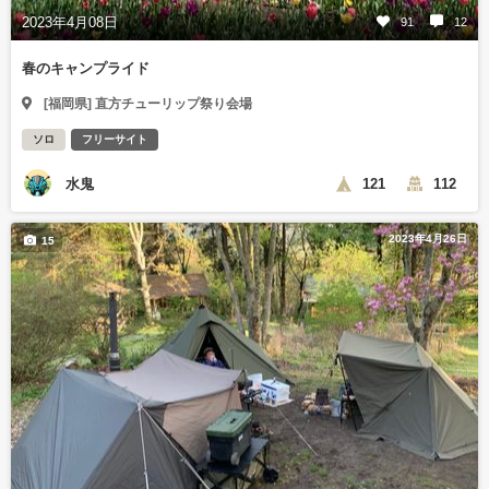
2023年4月08日
91
12
春のキャンプライド
[福岡県] 直方チューリップ祭り会場
ソロ
フリーサイト
水鬼
121
112
2023年4月26日
15