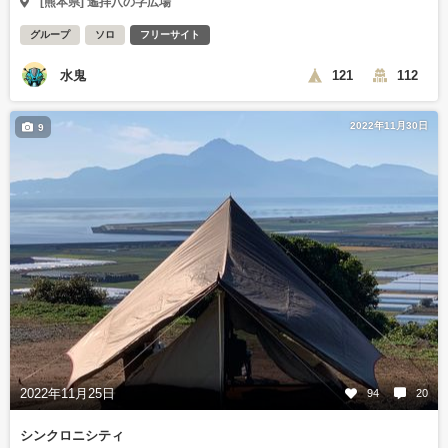
[熊本県] 遙拝八の字広場
グループ
ソロ
フリーサイト
水鬼
121
112
2022年11月30日
9
2022年11月25日
94
20
シンクロニシティ