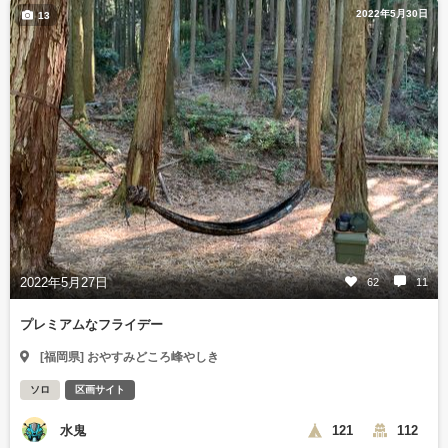
2022年5月30日
13
2022年5月27日
62
11
プレミアムなフライデー
[福岡県] おやすみどころ峰やしき
ソロ
区画サイト
水鬼
121
112