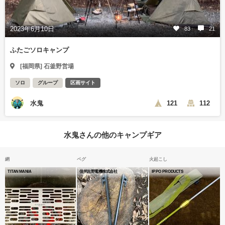
2023年6月10日
83
21
ふたごソロキャンプ
[福岡県] 石釜野営場
ソロ
グループ
区画サイト
水鬼
121
112
水鬼さんの他のキャンプギア
網
ペグ
火起こし
TITAN MANIA
信州吉野電機株式会社
IPPO PRODUCTS