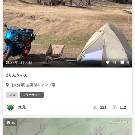
2022年3月05日
73
6
2りんきゃん
[大分県] 志高湖キャンプ場
ソロ
フリーサイト
水鬼
121
112
2022年4月5日
16