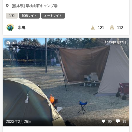
[熊本県] 草枕山荘キャンプ場
ソロ
区画サイト
オートサイト
水鬼
121
112
2023年2月27日
15
2023年2月26日
90
25