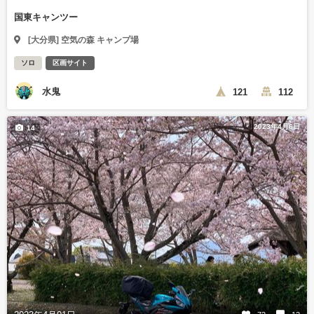
国東キャンツー
[大分県] 空気の森 キャンプ場
ソロ
区画サイト
水鬼
121
112
2023年4月6日
14