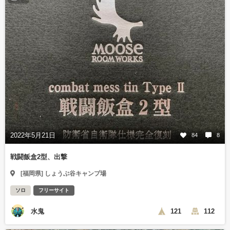
2022年5月21日
84
8
戦闘飯盒2型、出撃
[福岡県] しょうぶ谷キャンプ場
ソロ
フリーサイト
水鬼
121
112