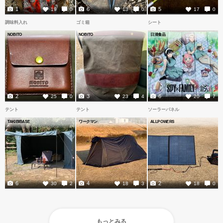
1
6
5
19
0
13
0
17
0
調味料入れ
ゴミ箱
シート
NOBITO
NOBITO
日清食品
2
3
6
25
0
23
4
20
7
テント
テント
ソーラーパネル
TAKIBIBASE
ワークマン
ALLPOWERS
6
4
2
30
2
18
3
18
0
もっとみる