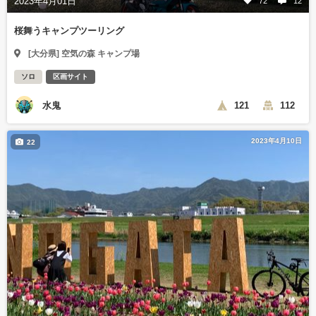
2023年4月01日
72
12
桜舞うキャンプツーリング
[大分県] 空気の森 キャンプ場
ソロ
区画サイト
水鬼
121
112
2023年4月10日
22