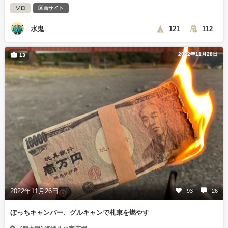
ソロ
区画サイト
水鬼
121
112
2022年11月28日
13
2022年11月26日
93
26
ぼっちキャンパー、グルキャンで札束を燃やす