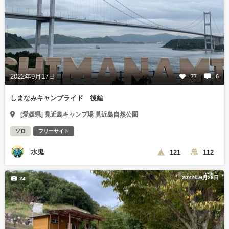
2022年9月17日
77
6
しまなみキャンプライド 後編
[愛媛県] 見近島キャンプ場 見近島自然公園
ソロ
フリーサイト
水鬼
121
112
2022年9月26日
24