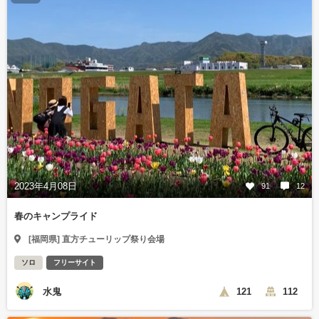
2023年4月08日
91
12
春のキャンプライド
[福岡県] 直方チューリップ祭り会場
ソロ
フリーサイト
水鬼
121
112