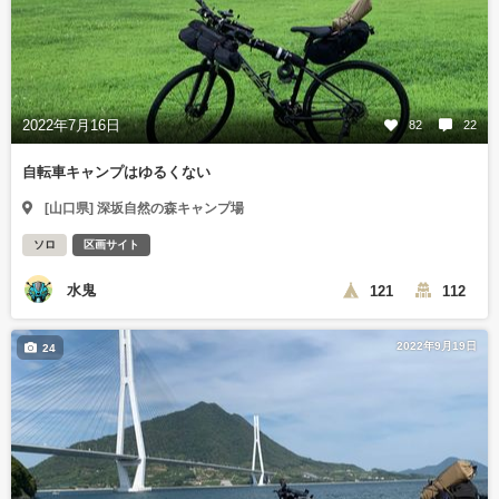
2022年7月16日
82
22
自転車キャンプはゆるくない
[山口県] 深坂自然の森キャンプ場
ソロ
区画サイト
水鬼
121
112
2022年9月19日
24