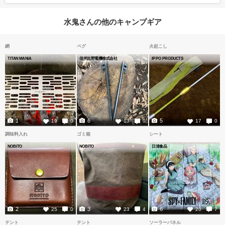
水鬼さんの他のキャンプギア
網
ペグ
火起こし
TITAN MANIA
信州吉野電機株式会社
IPPO PRODUCTS
1
6
5
19
0
13
0
17
0
調味料入れ
ゴミ箱
シート
NOBITO
NOBITO
日清食品
2
3
6
25
0
23
4
20
7
テント
テント
ソーラーパネル