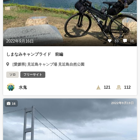
2022年9月16日
83
16
しまなみキャンプライド 前編
[愛媛県] 見近島キャンプ場 見近島自然公園
ソロ
フリーサイト
水鬼
121
112
2022年9月19日
16