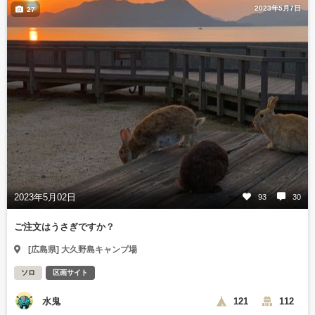
2023年5月7日
27
2023年5月02日
93
30
ご注文はうさぎですか？
[広島県] 大久野島キャンプ場
ソロ
区画サイト
水鬼
121
112