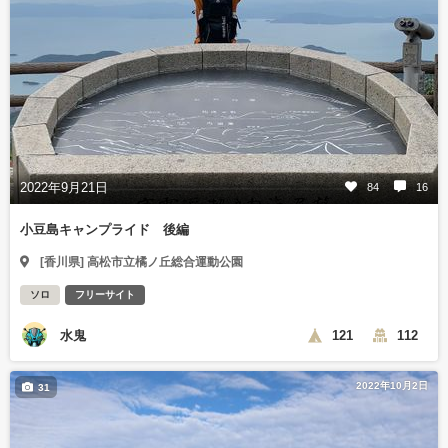
2022年9月21日
84
16
小豆島キャンプライド 後編
[香川県] 高松市立橘ノ丘総合運動公園
ソロ
フリーサイト
水鬼
121
112
2022年10月2日
31