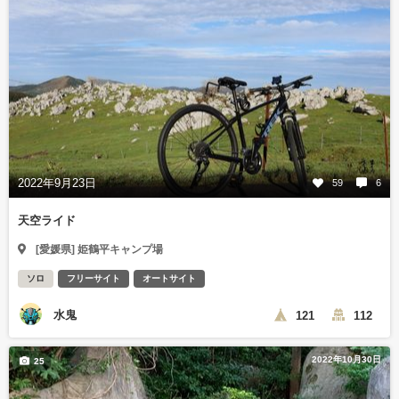
2022年9月23日
59
6
天空ライド
[愛媛県] 姫鶴平キャンプ場
ソロ
フリーサイト
オートサイト
水鬼
121
112
2022年10月30日
25