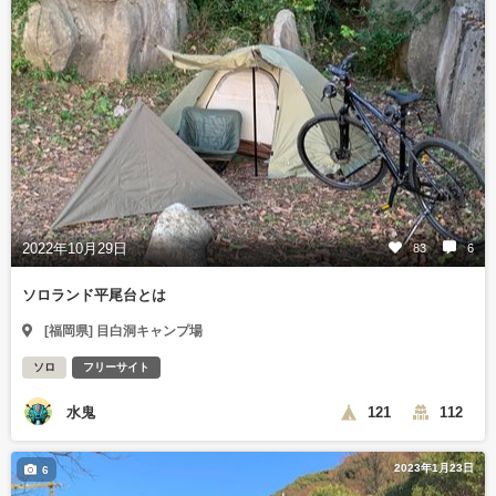
2022年10月29日
83
6
ソロランド平尾台とは
[福岡県] 目白洞キャンプ場
ソロ
フリーサイト
水鬼
121
112
2023年1月23日
6