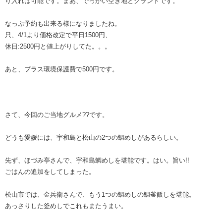
り入れは可能です。まあ、でっかい空き地とグランドです。
なっぷ予約も出来る様になりましたね。
只、4/1より価格改定で平日1500円、
休日:2500円と値上がりしてた。。。
あと、プラス環境保護費で500円です。
さて、今回のご当地グルメ??です。
どうも愛媛には、宇和島と松山の2つの鯛めしがあるらしい。
先ず、ほづみ亭さんで、宇和島鯛めしを堪能です。はい。旨い!!
ごはんの追加をしてしまった。
松山市では、金兵衛さんで、もう1つの鯛めしの鯛釜飯しを堪能。
あっさりした釜めしでこれもまたうまい。