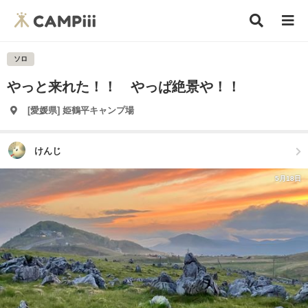
ソロ
やっと来れた！！ やっぱ絶景や！！
[愛媛県] 姫鶴平キャンプ場
けんじ
5月18日