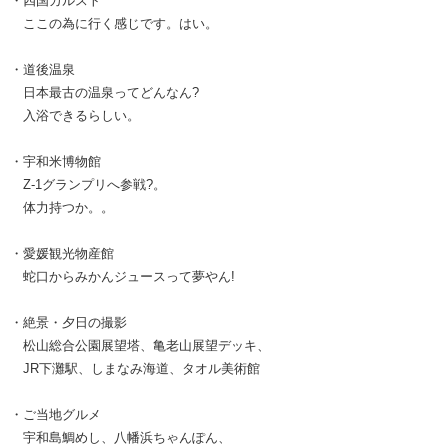
・四国カルスト
ここの為に行く感じです。はい。
・道後温泉
日本最古の温泉ってどんなん?
入浴できるらしい。
・宇和米博物館
Z-1グランプリへ参戦?。
体力持つか。。
・愛媛観光物産館
蛇口からみかんジュースって夢やん!
・絶景・夕日の撮影
松山総合公園展望塔、亀老山展望デッキ、
JR下灘駅、しまなみ海道、タオル美術館
・ご当地グルメ
宇和島鯛めし、八幡浜ちゃんぽん、