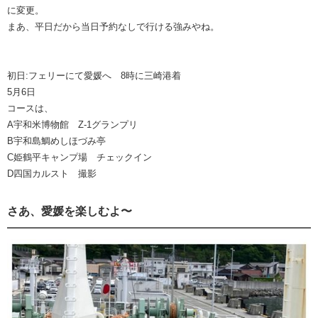
に変更。
まあ、平日だから当日予約なしで行ける強みやね。
初日:フェリーにて愛媛へ 8時に三崎港着
5月6日
コースは、
A宇和米博物館 Z-1グランプリ
B宇和島鯛めしほづみ亭
C姫鶴平キャンプ場 チェックイン
D四国カルスト 撮影
さあ、愛媛を楽しむよ〜