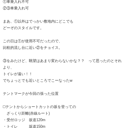
①車乗入れ不可
②③車乗入れ可
まあ、①以外はでっかい敷地内にどこでも
どーぞのスタイルです。
この日は①が使用不可だったので、
比較的流し台に近い②をチョイス。
③をみたけど、眺望はあまり変わらないかな？？ って思ったのとそれ
より、
トイレが遠い！！
でちょっとでも近いところでこーなったw
テントマークが今回の張った位置
◻️テントからショートカットの坂を登っての
ざっくり距離(赤線ルート)
・受付ロッジ 坂道120m
・トイレ 坂道150m