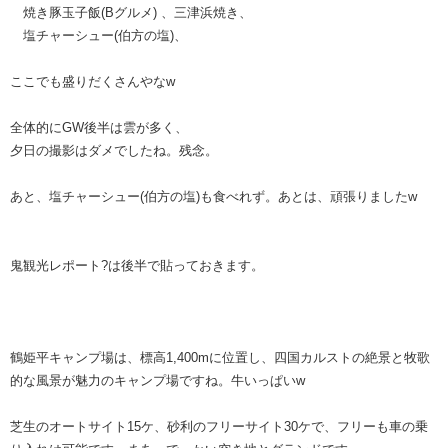
焼き豚玉子飯(Bグルメ) 、三津浜焼き、
塩チャーシュー(伯方の塩)、
ここでも盛りだくさんやなw
全体的にGW後半は雲が多く、
夕日の撮影はダメでしたね。残念。
あと、塩チャーシュー(伯方の塩)も食べれず。あとは、頑張りましたw
鬼観光レポート?は後半で貼っておきます。
鶴姫平キャンプ場は、標高1,400mに位置し、四国カルストの絶景と牧歌
的な風景が魅力のキャンプ場ですね。牛いっぱいw
芝生のオートサイト15ケ、砂利のフリーサイト30ケで、フリーも車の乗